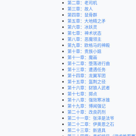
第二章：老司机
第三章：故人
第四章：鼠骨群
第五章：大地精之矛
第六章：冰妖灵
第七章：神术状态
第八章：恶魔领主
第九章：欧格马的神殿
第十章：贵族小姐
第十一章：魔画
第十二章：堕落进行曲
第十三章：遭遇任务
第十四章：龙翼军团
第十五章：盔荆之径
第十六章：豺狼人武者
第十七章：掷点
第十八章：强效寒冰锥
第十九章：博闻强记
第二十章：改良药剂
第二十一章：张泽是法爷
第二十二章：伊奥恩之石
第二十三章：新道具