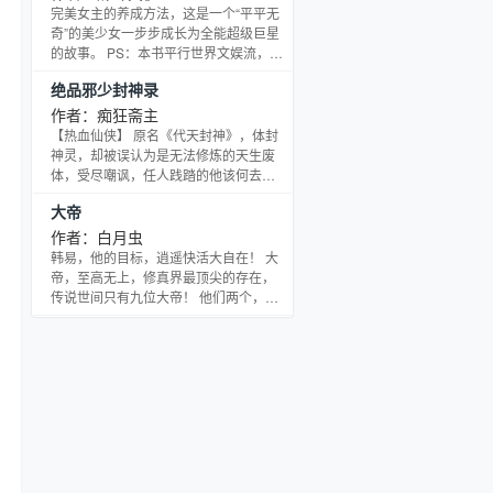
完美女主的养成方法，这是一个“平平无
奇”的美少女一步步成长为全能超级巨星
的故事。 PS：本书平行世界文娱流，喜
欢此类题材的读者可以放心入坑。 -------
绝品邪少封神录
------ 本书粉丝群：437436394
作者：痴狂斋主
【热血仙侠】 原名《代天封神》，体封
神灵，却被误认为是无法修炼的天生废
体，受尽嘲讽，任人践踏的他该何去何
从？一日破开封印，本少便驾驭神灵，
大帝
神灵在手，天下我有！无论是天纵奇
才，还是绝世妖孽，总有一天，本少要
作者：白月虫
将你们统统踩在脚底！身怀五行，头顶
韩易，他的目标，逍遥快活大自在！ 大
神明，脚踏阴阳，手掌乾坤，指点造
帝，至高无上，修真界最顶尖的存在，
化，本少要代天封神！
传说世间只有九位大帝！ 他们两个，看
似没有任何关系，却不料，冥冥中早有
天意……