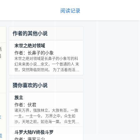
阅读记录
作者的其他小说
末世之绝对领域
活
作者：长鼻子的小象
强
末世之绝对领域是长鼻子的小象写的科
幻未来类小说....余文，一个普通的人 末
世，突然降临到世间。 为了活着而活
着，为了能够再次见到远在万里的家
人， 在回家寻找亲人的漫漫归途中， 余
猜你喜欢的小说
文从一个普通人，逐渐的变成了一个强
者……
族主
作者：伏君
诸天万界，强族林立，大族有百，一族
一主，一主一令。 万界之中，众生如
末
沙，天地之前，如沧海一粟。 众生凭借
自我感悟，以丹田为熔炉，熔炼经脉，
斗罗大陆IV终极斗罗
得到独特属性，强化自身，超脱于世。
载
百族族主，各执一令，划分万界。 妖族
作者：唐家三少