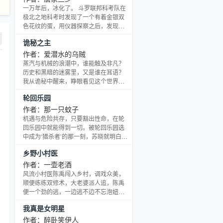
族主转世成为凡人国度大荆王朝丞相，
一万年后，冰化了。 斗罗联邦科考队在
再度重修，达至万界巅峰。为天地之间
极北之地科考时发现了一个有着金银双
唯一族主。
色花纹的蛋，用仪器探察之后，发现里
面居然有生命体征，赶忙将其带回研究
诡秘之主
所进行孵化。蛋孵化出来了，可孵出来
的却是一个婴儿，和人类一模一样的婴
作者：爱潜水的乌贼
儿，一个蛋生的孩子。
蒸汽与机械的浪潮中，谁能触及非凡？
历史和黑暗的迷雾里，又是谁在耳语？
我从诡秘中醒来，睁眼看见这个世界：
枪械，大炮，巨舰，飞空艇，差分机；
轮回乐园
魔药，占卜，诅咒，倒吊人，封印
物……光明依旧照耀，神秘从未远离，
作者：那一只蚊子
这是一段“愚者”的传说。
机遇与危险共存，只要豁出性命，在轮
回乐园中就能得到一切。被轮回乐园选
中成为‘猎杀者’的那一刻，苏晓就明白，
他将与所有人为敌。乐园虽然残酷，但
乡野小村医
无所不能。
作者：一壶老酒
风流小村医陈禹闯入乡村，调戏众美，
顺便练练双修术，大老婆派人追，陈禹
便一个劲的逃，一边逃不边不忘泡妞，
很是逍遥快活。市长递烟，黑社会老大
我真是女明星
敬酒，美人一个接着一个往怀里扑，一
边潇洒的和仇人玩着游戏
作者：醉卧笑伊人