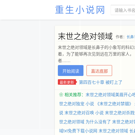
重生小说网
末世之绝对领域
作者：
长鼻
末世之绝对领域是长鼻子的小象写的科幻未
着，为了能够再次见到远在万里的家人，
者……
开始阅读
直达底部
第四百七十章 被盯上了
最新更新
❀ 相关推荐：
末世之绝对领域美眉开心
世之绝对独宠 小说
《末世之绝对禁锢》
说
末世之绝对召唤 小说
末世之绝对杀戮
世之绝对领域 为什么没有了
末世之绝对
域txt免费下载小说网
末世之绝对领域 长