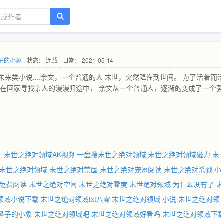
子的小象
状态： 连载
日期： 2021-05-14
来类小说....余文，一个普通的人 末世，突然降临到世间。 为了活着而
 在回家寻找亲人的漫漫归途中， 余文从一个普通人，逐渐的变成了一个
吧
末世之绝对领域AK视频
一盘搜末世之绝对领域
末世之绝对领域磁力
末
未世之绝对领域
末世之绝对禁固
末世之绝对宠溺阅读
末世之绝对杀戮 小
免费阅读
末世之绝对空间
末世之绝对零度
末世绝对领域 为什么没有了
领域小说下载
末世之绝对领域txt八零
末世之绝对领域 小说
末世之绝对领
鼻子的小象
末世之绝对领域吧
末世之绝对领域好看吗
末世之绝对领域下