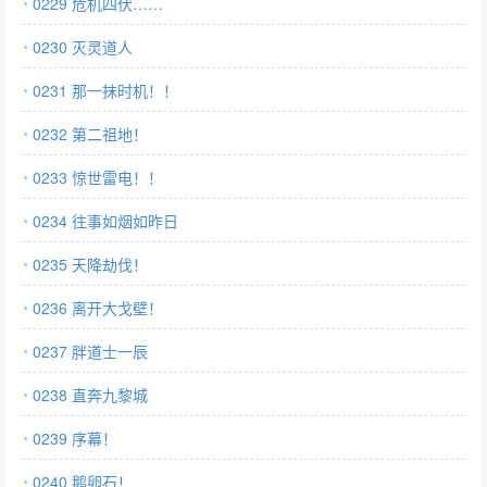
0229 危机四伏……
0230 灭灵道人
0231 那一抹时机！！
0232 第二祖地！
0233 惊世雷电！！
0234 往事如烟如昨日
0235 天降劫伐！
0236 离开大戈壁！
0237 胖道士一辰
0238 直奔九黎城
0239 序幕！
0240 鹅卵石！