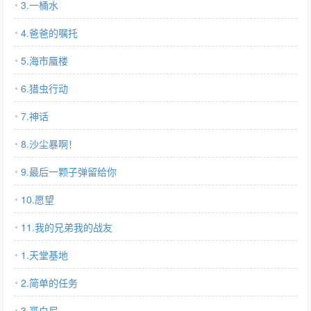
3.一桶水
4.爸爸的嘱托
5.海市蜃楼
6.猎虫行动
7.神话
8.沙尘暴啊！
9.最后一颗子弹留给你
10.愿望
11.我的兄弟我的战友
1.天堂基地
2.简单的任务
3.哥白尼