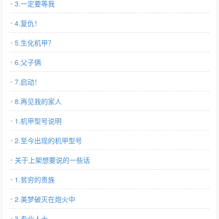
3.一定要等我
4.复仇！
5.生化机甲？
6.父子俩
7.启动！
8.再见我的家人
1.机甲型号说明
2.至今出现的机甲型号
关于上架想要说的一些话
1.贫穷的贵族
2.美梦破灭在炮火中
3.专业人士