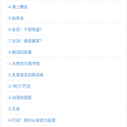
4.海上舞会
5.拍卖会
6.安吉！千面怪盗？
7.对决！谁是赢家？
8.眼泪的故事
1.古老的大图书馆
2.失落语言的释读者
3."刺刀"巴克
4.动荡的国家
5.交易
6.行动！胜利以省钱为前提