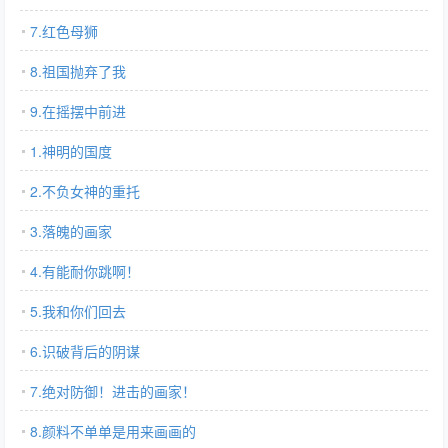
7.红色母狮
8.祖国抛弃了我
9.在摇摆中前进
1.神明的国度
2.不负女神的重托
3.落魄的画家
4.有能耐你跳啊！
5.我和你们回去
6.识破背后的阴谋
7.绝对防御！进击的画家！
8.颜料不单单是用来画画的