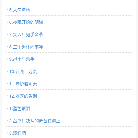
5.大勺与枪
6.夜晚开始的阴谋
7.突入！鬼手金爷
8.三个男仆向前冲
9.战士与杀手
10.召唤！万灵！
11.守护着明天
12.欢喜的告别
1.蓝色眼泪
2.战书！决斗的舞台在海上
3.泼红酒