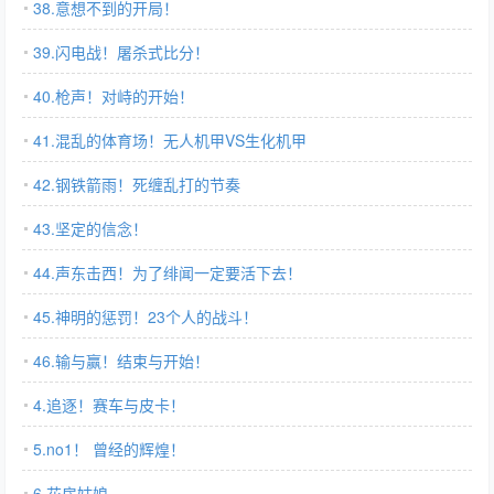
38.意想不到的开局！
39.闪电战！屠杀式比分！
40.枪声！对峙的开始！
41.混乱的体育场！无人机甲VS生化机甲
42.钢铁箭雨！死缠乱打的节奏
43.坚定的信念！
44.声东击西！为了绯闻一定要活下去！
45.神明的惩罚！23个人的战斗！
46.输与赢！结束与开始！
4.追逐！赛车与皮卡！
5.no1！ 曾经的辉煌！
6.花房姑娘