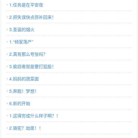
1.任务是在平安夜
2.把失误快点弥补回来！
3.圣诞的烟火
1.“倾家荡产”
2.真有那么夸张吗？
3.偷窃者就是要打屁股！
4.妈妈的蔬菜面
5.奔跑！梦想！
6.新的开始
1.这得穷成什么样子啊？！
2.骆驼？劫匪！！