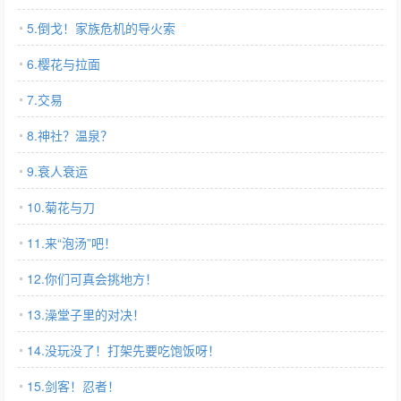
5.倒戈！家族危机的导火索
6.樱花与拉面
7.交易
8.神社？温泉？
9.衰人衰运
10.菊花与刀
11.来“泡汤”吧！
12.你们可真会挑地方！
13.澡堂子里的对决！
14.没玩没了！打架先要吃饱饭呀！
15.剑客！忍者！