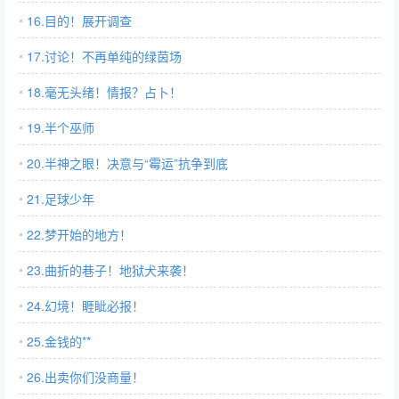
16.目的！展开调查
17.讨论！不再单纯的绿茵场
18.毫无头绪！情报？占卜！
19.半个巫师
20.半神之眼！决意与“霉运”抗争到底
21.足球少年
22.梦开始的地方！
23.曲折的巷子！地狱犬来袭！
24.幻境！睚眦必报！
25.金钱的**
26.出卖你们没商量！