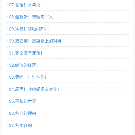
27.领悟！水与火
28.雅努斯！警察与军人
29.冲锋！哆啦a梦号！
30.双面神！高架桥上的对峙
31.完全没有死角！
32.绽放的红莲！
33.俩掐一！谁怕你！
34.尾声！吵吵闹闹去赏花！
35.平和的世界
36.各自的理由
37.各忙各的