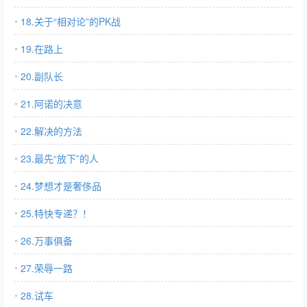
18.关于“相对论”的PK战
19.在路上
20.副队长
21.阿诺的决意
22.解决的方法
23.最先“放下”的人
24.梦想才是奢侈品
25.特快专递？！
26.万事俱备
27.荣辱一路
28.试车