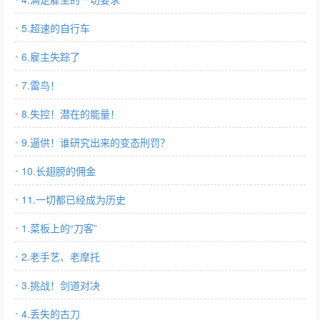
5.超速的自行车
6.雇主失踪了
7.雷鸟！
8.失控！潜在的能量！
9.逼供！谁研究出来的变态刑罚？
10.长翅膀的佣金
11.一切都已经成为历史
1.菜板上的“刀客”
2.老手艺、老摩托
3.挑战！剑道对决
4.丢失的古刀