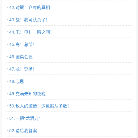
42.对策！仓库的真相！
43.战！我可认真了！
44.电！电！一瞬之间！
45.岛！总部！
46.圆桌会议
47.龙！登场！
48.心思
49.充满未知的夜晚
50.敌人的邀请！少数服从多数！
51.一把“龙泪刀”
52.请给我答案