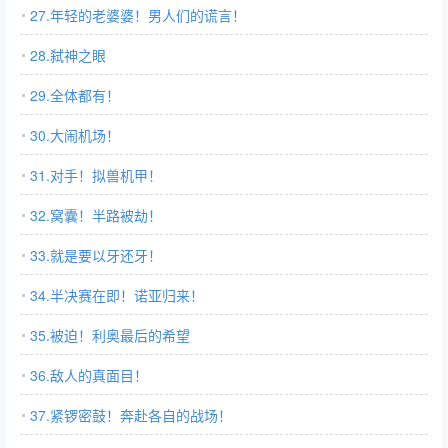
27.年轻的老婆婆！男人们的谎言！
28.弑神之眼
29.全体都有！
30.大闹机场！
31.对手！拟兽机甲！
32.窝囊！半路被劫！
33.就是要以牙还牙！
34.半决赛在即！诺亚归来！
35.被迫！利奥最后的希望
36.敌人的真面目！
37.紧锣密鼓！奔赴各自的战场！