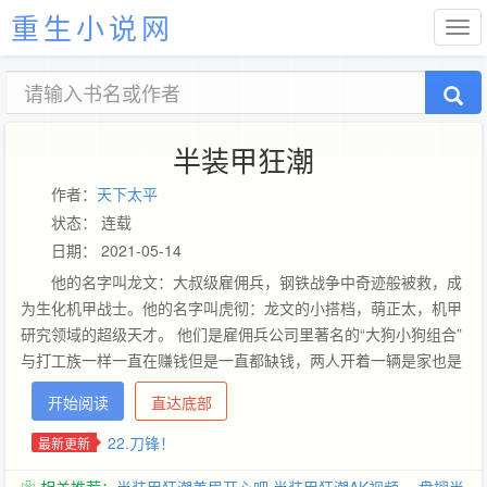
重生小说网
半装甲狂潮
作者：
天下太平
状态： 连载
日期： 2021-05-14
他的名字叫龙文：大叔级雇佣兵，钢铁战争中奇迹般被救，成
为生化机甲战士。他的名字叫虎彻：龙文的小搭档，萌正太，机甲
研究领域的超级天才。 他们是雇佣兵公司里著名的“大狗小狗组合”
与打工族一样一直在赚钱但是一直都缺钱，两人开着一辆是家也是
武器库的皮特比尔特卡车辗转于世界各地，承接各种或平凡或古怪
开始阅读
直达底部
的任务。 只要车轮还在转他们所经历的故事就会一直延续下去......
...
22.刀锋！
最新更新