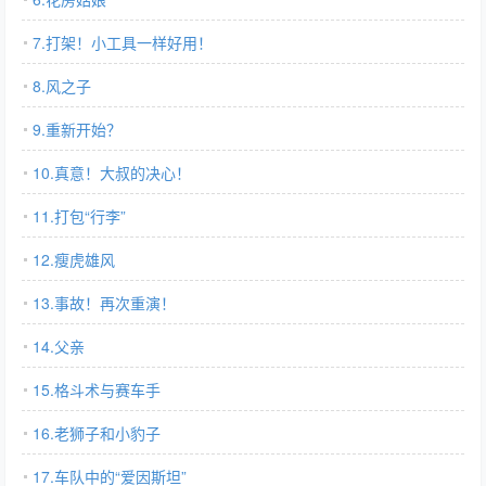
7.打架！小工具一样好用！
8.风之子
9.重新开始？
10.真意！大叔的决心！
11.打包“行李”
12.瘦虎雄风
13.事故！再次重演！
14.父亲
15.格斗术与赛车手
16.老狮子和小豹子
17.车队中的“爱因斯坦”