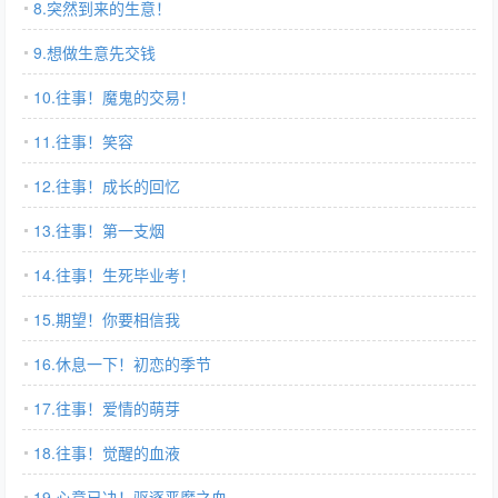
8.突然到来的生意！
9.想做生意先交钱
10.往事！魔鬼的交易！
11.往事！笑容
12.往事！成长的回忆
13.往事！第一支烟
14.往事！生死毕业考！
15.期望！你要相信我
16.休息一下！初恋的季节
17.往事！爱情的萌芽
18.往事！觉醒的血液
19.心意已决！驱逐恶魔之血