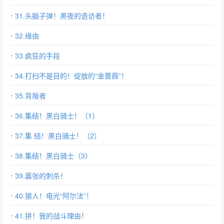
31.头脑子弹！黑夜的造访者！
32.缘由
33.疯狂的手段
34.打扫不是目的！绽放的“金蔷薇”！
35.背叛者
36.集结！黑白骑士！（1）
37.集 结！黑白骑士！（2）
38.集结！黑白骑士（3）
39.嚣张的刺杀！
40.狼人！电光“阿尔法”！
41.拼！我的战斗理由！