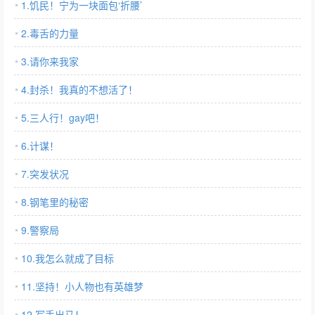
1.饥民！宁为一块面包‘折腰’
2.毒舌的力量
3.请你来我家
4.封杀！我真的不想活了！
5.三人行！gay吧！
6.计谋！
7.突发状况
8.钢笔里的秘密
9.警察局
10.我怎么就成了目标
11.坚持！小人物也有英雄梦
12.写手出马！