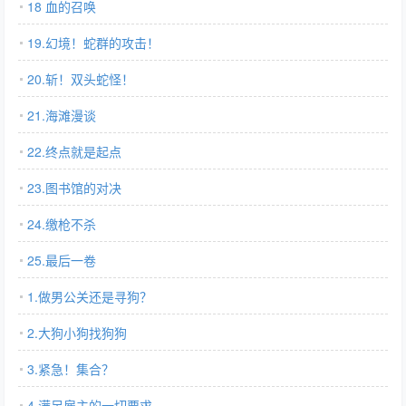
18 血的召唤
19.幻境！蛇群的攻击！
20.斩！双头蛇怪！
21.海滩漫谈
22.终点就是起点
23.图书馆的对决
24.缴枪不杀
25.最后一卷
1.做男公关还是寻狗？
2.大狗小狗找狗狗
3.紧急！集合？
4.满足雇主的一切要求