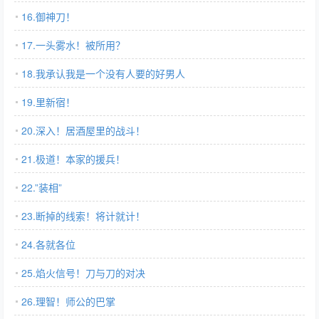
16.御神刀！
17.一头雾水！被所用？
18.我承认我是一个没有人要的好男人
19.里新宿！
20.深入！居酒屋里的战斗！
21.极道！本家的援兵！
22.”装相”
23.断掉的线索！将计就计！
24.各就各位
25.焰火信号！刀与刀的对决
26.理智！师公的巴掌