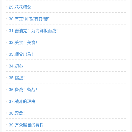
29.花花师父
30.有其“师”就有其“徒”
31.酱油党！为海鲜饭而战！
32.美食！美食！
33.师父出马！
34.初心
35.挑战！
36.备战！备战！
37.战斗的理由
38.涅盘！
39.万众瞩目的赛程