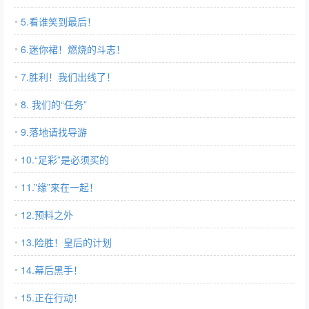
5.看谁笑到最后！
6.迷你裙！燃烧的斗志！
7.胜利！我们出线了！
8. 我们的“任务”
9.落地请找导游
10.“足彩”是必须买的
11.”缘”来在一起！
12.预料之外
13.险胜！皇后的计划
14.幕后黑手！
15.正在行动！