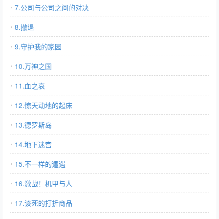
7.公司与公司之间的对决
8.撤退
9.守护我的家园
10.万神之国
11.血之哀
12.惊天动地的起床
13.德罗斯岛
14.地下迷宫
15.不一样的遭遇
16.激战！机甲与人
17.该死的打折商品