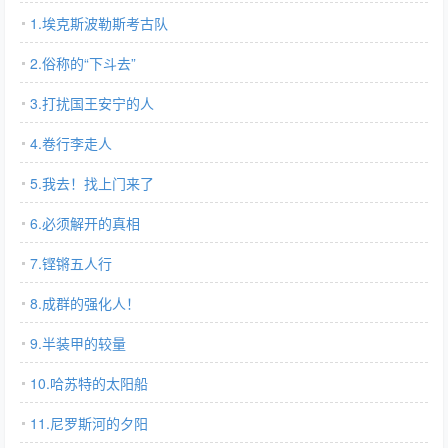
1.埃克斯波勒斯考古队
2.俗称的“下斗去”
3.打扰国王安宁的人
4.卷行李走人
5.我去！找上门来了
6.必须解开的真相
7.铿锵五人行
8.成群的强化人！
9.半装甲的较量
10.哈苏特的太阳船
11.尼罗斯河的夕阳