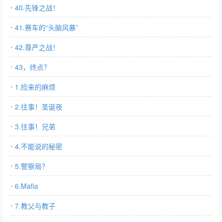
40.先锋之战！
41.赛车的“头脑风暴”
42.尊严之战！
43，终点？
1.捡来的麻烦
2.往事！圣诞夜
3.往事！兄弟
4.不能说的秘密
5.警察局？
6.Mafia
7.教父与教子