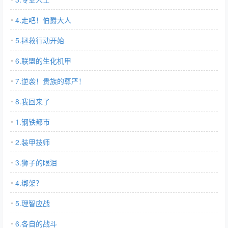
4.走吧！伯爵大人
5.拯救行动开始
6.联盟的生化机甲
7.逆袭！贵族的尊严！
8.我回来了
1.钢铁都市
2.装甲技师
3.狮子的眼泪
4.绑架？
5.理智应战
6.各自的战斗