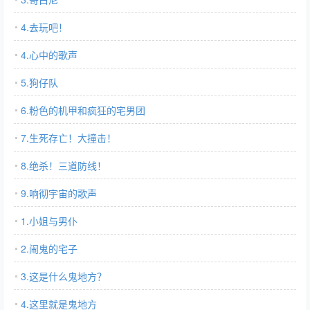
4.去玩吧！
4.心中的歌声
5.狗仔队
6.粉色的机甲和疯狂的宅男团
7.生死存亡！大撞击！
8.绝杀！三道防线！
9.响彻宇宙的歌声
1.小姐与男仆
2.闹鬼的宅子
3.这是什么鬼地方？
4.这里就是鬼地方