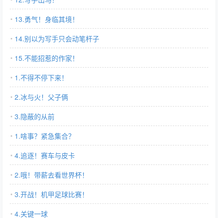
13.勇气！身临其境！
14.别以为写手只会动笔杆子
15.不能招惹的作家！
1.不得不停下来！
2.冰与火！父子俩
3.隐蔽的从前
1.啥事？紧急集合？
4.追逐！赛车与皮卡
2.哦！带薪去看世界杯！
3.开战！机甲足球比赛！
4.关键一球