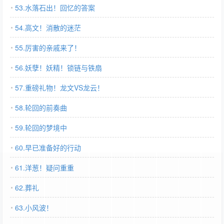
53.水落石出！回忆的答案
54.高文！消散的迷茫
55.厉害的亲戚来了！
56.妖孽！妖精！锁链与铁扇
57.重磅礼物！龙文VS龙云！
58.轮回的前奏曲
59.轮回的梦境中
60.早已准备好的行动
61.洋葱！疑问重重
62.葬礼
63.小风波！