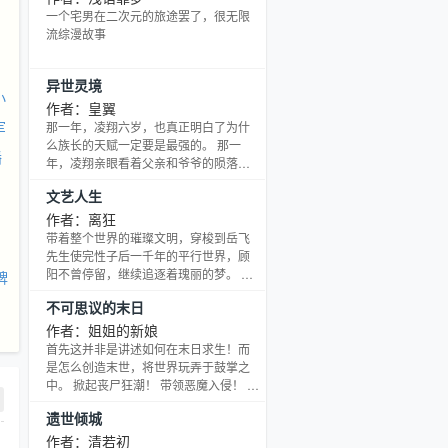
了‘星界’，一场惊悚的浪漫故事，也将由
一个宅男在二次元的旅途罢了，很无限
此拉开序幕！…… 屁颠，屁颠的追求女
流综漫故事
神，或者趁‘星兽’不备，抄他一家
伙！……然而，‘聂晨’星界玩得正欢，却
异世灵境
不曾想，竟然被某一种族，疯狂的追
小
杀！……此刻，
作者：皇翼
军
那一年，凌翔六岁，也真正明白了为什
么族长的天赋一定要是最强的。 那一
播
年，凌翔亲眼看着父亲和爷爷的陨落，
一声怒吼，屠了其所在森林的所有灵
文艺人生
兽，直到数十年之后才有了新的生机。
“一般来说，灵脉是修炼者的核心，一人
作者：离狂
只有一个，但是你借助时间之力和空间
带着整个世界的璀璨文明，穿梭到岳飞
之力，可以在战斗之时瞬间制造出六个
先生使完性子后一千年的平行世界，顾
灵脉，就是说你比别人多六个。” “那若
阳不曾停留，继续追逐着瑰丽的梦。 他
牌
两者力量运用到至极，便是无限灵脉共
是华国最为知名的巅峰才子，诗词小
不可思议的末日
鸣，对吧？”
说，无所不通，千万人成为了他最为忠
诚的读者。 他是全世界无数人所热爱的
作者：姐姐的新娘
钢琴家和作曲家，被纽约时报赞称为：
首先这并非是讲述如何在末日求生！而
“上帝的音乐天使”。 他是华夏炙手可热
是怎么创造末世，将世界玩弄于鼓掌之
的音乐人，捧红了一代又一代的歌手歌
中。 掀起丧尸狂潮！ 带领恶魔入侵！ 引
星，打造的《黄金十二曲》，销量无人
导虫族降临！ 在这末日游戏之中，一切
遗世倾城
能破。 他所编制的电影剧本创造了华夏
都由我一手缔造！ 其次我要感谢一直以
的电影票房纪录，甚
来陪伴我的眷属们。 带来无尽寒冬与死
作者：清若初