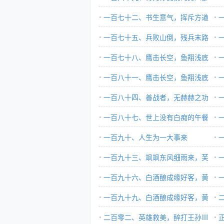
是好男人ⅱ
一百七十二、书生意气，挥斥方遒
ⅲ
一百七十五、兵败山倒，残兵末路
ⅳ
ⅱ
一百七十八、鹰击长空，鱼翔浅底
ⅲ
ⅰ
一百八十一、鹰击长空，鱼翔浅底
ⅱ
ⅳ
一百八十四、善战者，无赫赫之功
ⅰ
ⅲ
一百八十七、世上没有白痴的午餐
ⅳ
Ⅱ
一百九十、人生为一大事来
一百九十三、飒飒东风细雨来，芙
蓉塘外有轻雷
一百九十六、白酒酿成缘好客，黄
关
金散尽为收贤Ⅰ
一百九十九、白酒酿成缘好客，黄
金
金散尽为收贤Ⅳ
二百零二、英雄救美，醉打王孙Ⅲ