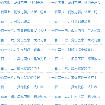
一百零四、龙灯花鼓，仗剑天涯Ⅲ
一百零五、龙灯花鼓，仗剑天涯Ⅳ
一百零七、钢铁之躯，斩断一切Ⅱ
一百零八、钢铁之躯，斩断一切Ⅲ
一百一十、可曾记得爱Ⅰ
一百一十一、可曾记得爱Ⅱ
一百一十三、可曾记得爱Ⅳ（大结
一百一十四、救人的刀，杀人的歌
）
一百一十六、穷山恶水，大汉刁民
一百一十七、穷山恶水，大汉刁民
一百一十九、封侯那点小破事儿Ⅰ
Ⅲ
一百二十、封侯那点小破事儿Ⅱ
一百二十二、兵道两分，黑暗光明
一百二十三、师兄不好，师傅被人
一百二十五、贱人就是矫情Ⅰ
抓走了Ⅰ
一百二十六、贱人就是矫情Ⅱ
一百二十八、贱人就是矫情Ⅳ
一百二十九、赏你赏你一丈红Ⅰ
一百三十一、赏你赏你一丈红Ⅲ
一百三十二、赏你赏你一丈红Ⅳ
一百三十四、潜龙勿用，利涉师兄
一百三十五、同人于野，利涉师弟