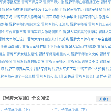
军师停播原因
冒牌军师周深
冒牌军师头像
冒牌军师在哪直播王者
冒牌军
的
冒牌军师崩铁
冒牌军师为什么不直播了
冒牌军师学历
冒牌军师呦
冒牌
闹掰了吗
冒牌军师头像动漫
冒牌军师哪个大学毕业
冒牌军师的头像是谁
师刘邦
冒牌军师的视频大全
冒牌军师和江流儿
冒牌军师哦
冒牌军师王者
哪个平台直播王者
冒牌军师头像动漫图片
冒牌大军师真的很菜吗
冒牌大
冒牌大军师江流儿
冒牌大军师和流儿什么关系
冒牌大军师在哪个平台直
师头像动漫图片
冒牌大军师在哪个平台直播
冒牌大军师游戏解说
冒牌大军
朋友
冒牌军师女朋友是谁
冒牌军师是哪里的人
冒牌军师怎么火的
冒牌军
师直播间
冒牌军师真的很菜吗
冒牌大军师txt
冒牌军师到底菜不菜
冒牌军
军师
冒牌军师真实照片
冒牌军师哟
冒牌大军师下载
冒牌军师个人资料
冒
冒牌军师在哪个平台直播
冒牌军师和流儿什么关系
冒牌军师长什么样子
冒
《冒牌大军师》全文阅读
升序↑
二、恰同学少年（上）
三、恰同学少年（下）