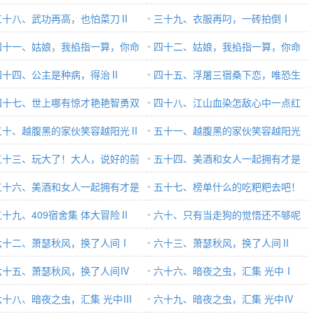
三十八、武功再高，也怕菜刀Ⅱ
三十九、衣服再叼，一砖拍倒Ⅰ
四十一、姑娘，我掐指一算，你命
四十二、姑娘，我掐指一算，你命
缺我啊Ⅰ
四十四、公主是种病，得治Ⅱ
里缺我啊Ⅱ
四十五、浮屠三宿桑下恋，唯恐生
四十七、世上哪有惊才艳艳智勇双
情Ⅰ
四十八、江山血染怎敌心中一点红
的青年啊
五十、越腹黑的家伙笑容越阳光Ⅱ
颜泪
五十一、越腹黑的家伙笑容越阳光
五十三、玩大了！大人，说好的前
Ⅲ
五十四、美酒和女人一起拥有才是
呢
五十六、美酒和女人一起拥有才是
人生Ⅰ
五十七、榜单什么的吃粑粑去吧！
生Ⅲ
五十九、409宿舍集 体大冒险Ⅱ
六十、只有当走狗的觉悟还不够呢
六十二、萧瑟秋风，换了人间Ⅰ
六十三、萧瑟秋风，换了人间Ⅱ
六十五、萧瑟秋风，换了人间Ⅳ
六十六、暗夜之虫，汇集 光中Ⅰ
六十八、暗夜之虫，汇集 光中Ⅲ
六十九、暗夜之虫，汇集 光中Ⅳ