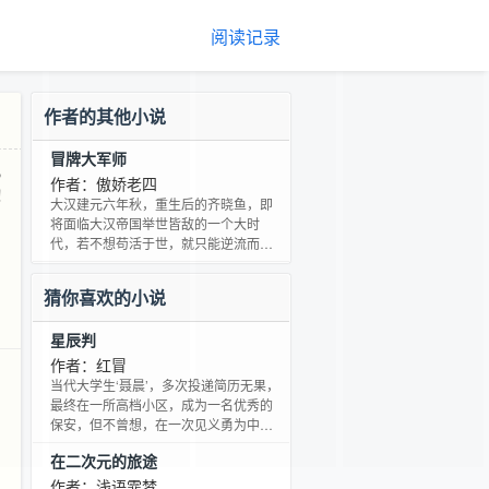
阅读记录
作者的其他小说
冒牌大军师
，
作者：傲娇老四
！
大汉建元六年秋，重生后的齐晓鱼，即
将面临大汉帝国举世皆敌的一个大时
代，若不想苟活于世，就只能逆流而
上，改变历史！于是这一路上，有流不
尽的英雄血，杀不尽的仇人头，待从头
猜你喜欢的小说
再看，万里征程一杯酒，不许英雄见白
头！且看这个重生妖孽如何为自己搏一
星辰判
个光明未来，为大汉开一个万世太平！
齐晓鱼最爱两件事：醉卧美人膝，逗别
作者：红冒
人玩；醒掌军师权，逗别人玩。所以
当代大学生‘聂晨’，多次投递简历无果，
说，这是一个极品妖孽重生后玩转大汉
最终在一所高档小区，成为一名优秀的
的故事。
保安，但不曾想，在一次见义勇为中，
罹难！…… 然而，本故事，却并没有因
在二次元的旅途
此而结束，聂晨虽然身死，但这一缕残
魂，却被一神秘罗盘所救，竟然穿越到
作者：浅语霏梦