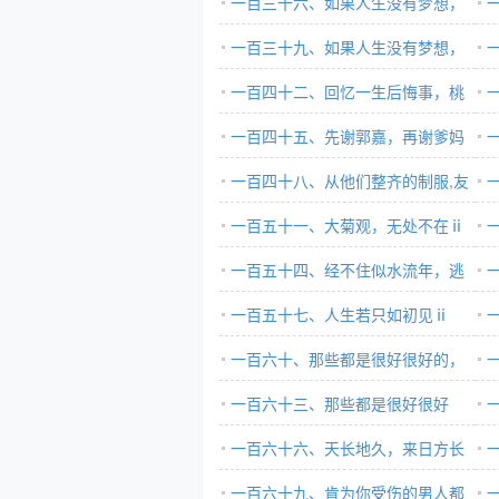
一百三十六、如果人生没有梦想，
那跟咸鱼有什么分别？ⅰ
一百三十九、如果人生没有梦想，
那
那跟咸鱼有什么分别？ⅳ
一百四十二、回忆一生后悔事，桃
便
花便落满南山ⅲ
一百四十五、先谢郭嘉，再谢爹妈
花
ⅱ
一百四十八、从他们整齐的制服,友
ⅲ
善的眼神,我完全可以感受到那份诚意
一百五十一、大菊观，无处不在ⅱ
善
和体育精神ⅰ
一百五十四、经不住似水流年，逃
和
不
不过此间少年ⅲ
一百五十七、人生若只如初见ⅱ
不
一百六十、那些都是很好很好的，
可我偏偏不喜欢ⅰ
一百六十三、那些都是很好很好
的
的，可我偏偏不喜欢ⅳ
一百六十六、天长地久，来日方长
ⅰ
ⅲ
一百六十九、肯为你受伤的男人都
ⅳ