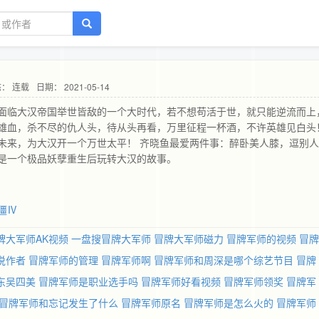
： 连载
日期： 2021-05-14
面临大汉帝国举世皆敌的一个大时代，若不想苟活于世，就只能逆流而上
雄血，杀不尽的仇人头，待从头再看，万里征程一杯酒，不许英雄见白头
未来，为大汉开一个万世太平！ 齐晓鱼最爱两件事：醉卧美人膝，逗别人
是一个极品妖孽重生后玩转大汉的故事。
僵Ⅳ
牌大军师AK视频
一盘搜冒牌大军师
冒牌大军师磁力
冒牌军师的视频
冒牌
说作者
冒牌军师的管理
冒牌军师啊
冒牌军师和周深是哪个综艺节目
冒牌
东吴四美
冒牌军师是职业选手吗
冒牌军师好看视频
冒牌军师领奖
冒牌军
冒牌军师和忘记发生了什么
冒牌军师原名
冒牌军师是怎么火的
冒牌军师