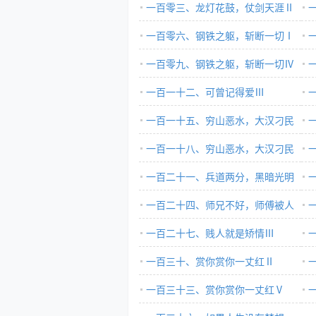
一百零三、龙灯花鼓，仗剑天涯Ⅱ
一百零六、钢铁之躯，斩断一切Ⅰ
一百零九、钢铁之躯，斩断一切Ⅳ
一百一十二、可曾记得爱Ⅲ
一百一十五、穷山恶水，大汉刁民
局
Ⅰ
一百一十八、穷山恶水，大汉刁民
Ⅱ
Ⅳ
一百二十一、兵道两分，黑暗光明
Ⅰ
一百二十四、师兄不好，师傅被人
Ⅱ
抓走了Ⅱ
一百二十七、贱人就是矫情Ⅲ
一百三十、赏你赏你一丈红Ⅱ
一百三十三、赏你赏你一丈红Ⅴ