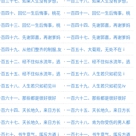
一百三十七、如果人生没有梦想，
一百三十八、如果人生没有梦想，
跟咸鱼有什么分别？ⅱ
一百四十、回忆一生后悔事，桃花
那跟咸鱼有什么分别？ⅲ
一百四十一、回忆一生后悔事，桃
落满南山ⅰ
一百四十三、回忆一生后悔事，桃
花便落满南山ⅱ
一百四十四、先谢郭嘉，再谢爹妈
便落满南山ⅳ
一百四十六、先谢郭嘉，再谢爹妈
ⅰ
一百四十七、先谢郭嘉，再谢爹妈
一百四十九、从他们整齐的制服,友
ⅳ
一百五十、大菊观，无处不在ⅰ
的眼神,我完全可以感受到那份诚意
一百五十二、经不住似水流年，逃
一百五十三、经不住似水流年，逃
体育精神ⅱ
过此间少年ⅰ
一百五十五、经不住似水流年，逃
不过此间少年ⅱ
一百五十六、人生若只如初见ⅰ
过此逃不过此间少年ⅳ
一百五十八、人生若只如初见ⅲ
一百五十九、人生若只如初见ⅳ
一百六十一、那些都是很好很好
一百六十二、那些都是很好很好
，可我偏偏不喜欢ⅱ
一百六十四、天长地久，来日方长
的，可我偏偏不喜欢ⅲ
一百六十五、天长地久，来日方长
一百六十七、天长地久，来日方长
ⅱ
一百六十八、肯为你受伤的男人都
一百七十、书生意气，挥斥方遒ⅰ
是好男人ⅰ
一百七十一、书生意气，挥斥方遒