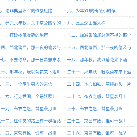
五、论非典型汉军的作战思路
六、少年YU的奇葩小时候……
下）
八、建元六年秋，关于京营四军的
九、此去深山混人样
次选拔
十一、打破夜晚寂静的炮声
十二、加减乘除却总消不掉的那个
十四、西北偏西，那一夜的偷袭与
数（上）
十五、西北偏西，那一夜的偷袭与
偷袭Ⅰ
十七、不要你命，那一日萧瑟肃杀
反偷袭Ⅱ
十八、那年秋，我以菊花来下酒Ⅰ
秋意Ⅱ
二十、那年秋，我以菊花来下酒Ⅲ
二十一、那年秋，我以菊花来下酒
二十三、一个陌生男人的来信
Ⅳ
二十四、本心如铁，莫损心头一片
二十六、行走世间，全是妖孽Ⅱ
天
二十七、布衣之怒，彗星袭月Ⅰ
二十九、布衣之怒，彗星袭月Ⅲ
三十、布衣之怒，彗星袭月Ⅳ
三十二、往牛叉的路上有一群挡路
三十三、京营有敌，谁可一战Ⅰ
傻缺Ⅱ
三十五、京营有敌，谁可一战Ⅲ
三十六、京营有敌，谁可一战Ⅴ