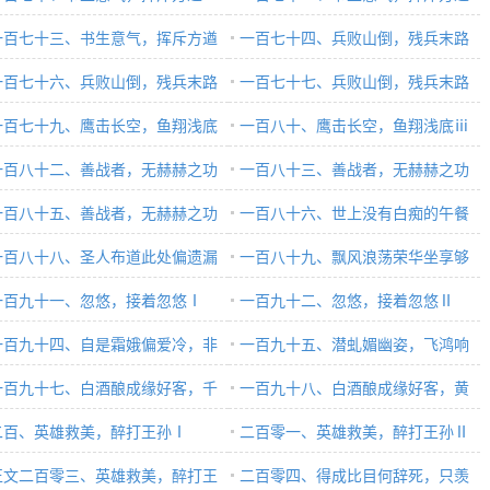
一百七十三、书生意气，挥斥方遒
ⅱ
一百七十四、兵败山倒，残兵末路
一百七十六、兵败山倒，残兵末路
ⅰ
一百七十七、兵败山倒，残兵末路
一百七十九、鹰击长空，鱼翔浅底
ⅳ
一百八十、鹰击长空，鱼翔浅底ⅲ
一百八十二、善战者，无赫赫之功
一百八十三、善战者，无赫赫之功
一百八十五、善战者，无赫赫之功
ⅱ
一百八十六、世上没有白痴的午餐
一百八十八、圣人布道此处偏遗漏
ⅰ
一百八十九、飘风浪荡荣华坐享够
一百九十一、忽悠，接着忽悠Ⅰ
一百九十二、忽悠，接着忽悠Ⅱ
一百九十四、自是霜娥偏爱冷，非
一百九十五、潜虬媚幽姿，飞鸿响
倩女亦离魂
一百九十七、白酒酿成缘好客，千
远音。索居易永久，离群难处心
一百九十八、白酒酿成缘好客，黄
散尽为求贤II
二百、英雄救美，醉打王孙Ⅰ
金散尽为收贤III
二百零一、英雄救美，醉打王孙Ⅱ
正文二百零三、英雄救美，醉打王
二百零四、得成比目何辞死，只羡