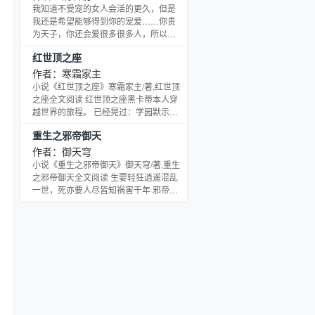
亡的巫妖王，阿尔萨丝·米奈希尔。 由吞
我知道不受宠的女人会活的更久，但是
噬一切的病毒创造的生命，亚历克斯·墨
我还是希望能够得到你的宠爱……你贵
瑟 将时间掌控于手中的极恶精灵，时崎
为天子，你还会爱很多很多人，所以我
狂三。 被符文枷锁所禁锢的远古巫灵，
宁愿你还在爱着我的这一刻死去……因
红世顶之座
泽拉斯。 诸君一起来创造一次末日的狂
为，也许唯有我没有留在你的身边，才
欢
会被你留在心底…… 这是一场看不见的
作者：寒霜家主
宫廷纷争，这是一场说不清深宫恩怨，
小说《红世顶之座》寒霜家主/著,红世顶
这其中有多少烟消玉陨，有多少红颜白
之座全文阅读 红世顶之座黑卡蒂本人穿
发，有多少执子之手，有多少忘尽天
越世界的旅程。 已经晃过：学园默示
涯……
录、is、凉宫（前）、魔禁1。 预计还有
重生之邪帝御天
绯弹的亚莉亚、未来日记、大剑、ab、
某都市、灼眼的夏娜、滑头鬼、零之使
作者：御天穹
魔，顺序不定，或许鹡鸰女神、火影、
小说《重生之邪帝御天》御天穹/著,重生
死神之类的也会逛逛，但是更不一定，
之邪帝御天全文阅读 生要轻狂逍遥混乱
看到时候大家想看不。大家也都能提意
一世，死亦要人尽皆知祸害千年 邪帝天
见去哪，并不仅限于已经列出来的。 好
穹转世于3o世纪，在这个科技达，武学
吧，既然赫卡特是主角，那么自然又是
天才辈出的年代里，且看天穹如何逍遥
女主了，理
一世，世界为我癫狂我就是天，神佛魔
鬼，要拜倒在我的脚下，我便是主宰 踏
遍神州皆春色，一代天骄，笑看人间尽
风骚。