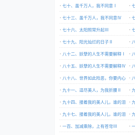
七十、虽千万人，我不同意Ⅰ
七十三、虽千万人，我不同意Ⅳ
七十六、太阳照常升起Ⅲ
七十九、阳光灿烂的日子Ⅱ
八十二、妖孽的人生不需要解释Ⅰ
八十五、妖孽的人生不需要解释Ⅳ
八十八、世界如此险恶，你要内心
强
强大Ⅲ
九十一、逗尽美人，为我折腰Ⅱ
强
九十四、搂着我的美人儿，谁的泪
在流Ⅰ
九十七、搂着我的美人儿，谁的泪
在
在流Ⅳ
一百、加减乘除，上有苍穹Ⅲ