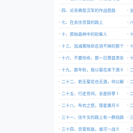
四、论非典型汉军的作战思路
（上）
七、在去往京营的路上
（
十、原始森林中的砍柴人
一
十三、加减乘除却总消不掉的那个
数（下)
十六、不要你命，那一日萧瑟肃杀
反
的秋意Ⅰ
十九、那年秋，我以菊花来下酒Ⅱ
的
二十二、若无菊花也无酒，何以解
忧？
二十五、行走世间，全是妖孽Ⅰ
二十八、布衣之怒，彗星袭月Ⅱ
三十一、往牛叉的路上有一群挡路
的傻缺Ⅰ
三十四、京营有敌，谁可一战Ⅱ
的