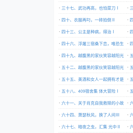
三十七、武功再高，也怕菜刀Ⅰ
四十、衣服再叼，一砖拍倒Ⅱ
四十三、公主是种病，得治Ⅰ
里
四十六、浮屠三宿桑下恋，唯恐生
情Ⅱ
四十九、越腹黑的家伙笑容越阳光
全
Ⅰ
五十二、越腹黑的家伙笑容越阳光
Ⅳ
五十五、美酒和女人一起拥有才是
程
人生Ⅱ
五十八、409宿舍集 体大冒险Ⅰ
人
六十一、关于肖克自我救赎的小故
事
六十四、萧瑟秋风，换了人间Ⅲ
六十七、暗夜之虫，汇集 光中Ⅱ