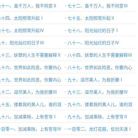
七十一、虽千万人，我不同意Ⅱ
七十二、虽千万人，我不同意Ⅲ
七十四、太阳照常升起Ⅰ
七十五、太阳照常升起Ⅱ
七十七、太阳照常升起Ⅳ
七十八、阳光灿烂的日子Ⅰ
八十、阳光灿烂的日子Ⅲ
八十一、阳光灿烂的日子Ⅳ
八十三、妖孽的人生不需要解释Ⅱ
八十四、妖孽的人生不需要解释Ⅲ
八十六、世界如此险恶，你要内心
八十七、世界如此险恶，你要内心
大Ⅰ
八十九、世界如此险恶，你要内心
强大Ⅱ
九十、逗尽美人，为我折腰Ⅰ
大Ⅳ
九十二、逗尽美人，为我折腰Ⅲ
九十三、逗尽美人，为我折腰Ⅳ
九十五、搂着我的美人儿，谁的泪
九十六、搂着我的美人儿，谁的泪
流Ⅱ
九十八、加减乘除，上有苍穹Ⅰ
在流Ⅲ
九十九、加减乘除，上有苍穹Ⅱ
一百零一、加减乘除，上有苍穹Ⅳ
一百零二、龙灯花鼓，仗剑天涯Ⅰ