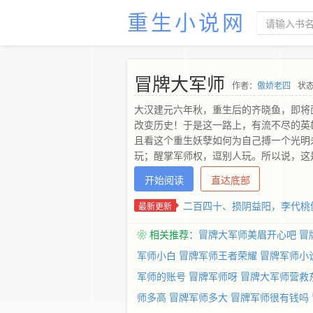
重生小说网
冒牌大军师
作者：
傲娇老四
状态
大汉建元六年秋，重生后的齐晓鱼，即将
改变历史！于是这一路上，有流不尽的英
且看这个重生妖孽如何为自己搏一个光明
玩；醒掌军师权，逗别人玩。所以说，这
开始阅读
直达底部
二百四十、损阴益阳，李代桃
最新更新
❀ 相关推荐：
冒牌大军师美眉开心吧
冒
军师小白
冒牌军师王者荣耀
冒牌军师小
军师的账号
冒牌军师呀
冒牌大军师营救
师多高
冒牌军师多大
冒牌军师很有钱吗