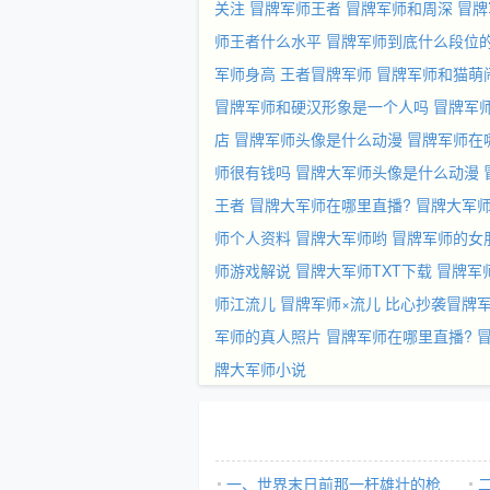
关注
冒牌军师王者
冒牌军师和周深
冒牌
师王者什么水平
冒牌军师到底什么段位
军师身高
王者冒牌军师
冒牌军师和猫萌
冒牌军师和硬汉形象是一个人吗
冒牌军
店
冒牌军师头像是什么动漫
冒牌军师在
师很有钱吗
冒牌大军师头像是什么动漫
王者
冒牌大军师在哪里直播?
冒牌大军
师个人资料
冒牌大军师哟
冒牌军师的女
师游戏解说
冒牌大军师TXT下载
冒牌军
师江流儿
冒牌军师×流儿
比心抄袭冒牌
军师的真人照片
冒牌军师在哪里直播?
牌大军师小说
一、世界末日前那一杆雄壮的枪