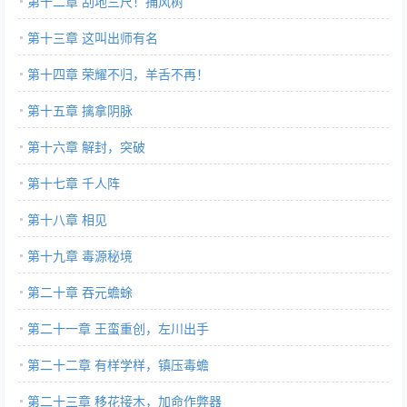
第十二章 刮地三尺！捕风树
第十三章 这叫出师有名
第十四章 荣耀不归，羊舌不再！
第十五章 擒拿阴脉
第十六章 解封，突破
第十七章 千人阵
第十八章 相见
第十九章 毒源秘境
第二十章 吞元蟾蜍
第二十一章 王蛮重创，左川出手
第二十二章 有样学样，镇压毒蟾
第二十三章 移花接木，加命作弊器