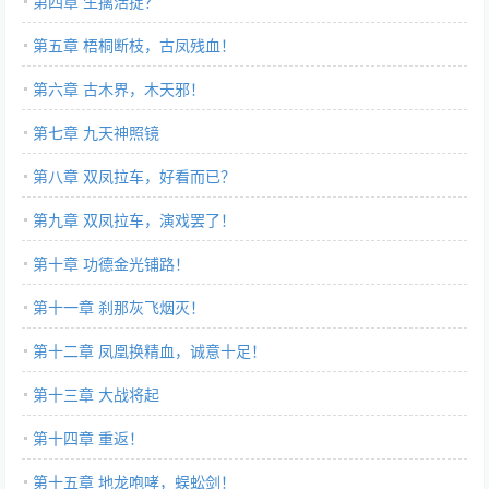
第四章 生擒活捉？
第五章 梧桐断枝，古凤残血！
第六章 古木界，木天邪！
第七章 九天神照镜
第八章 双凤拉车，好看而已？
第九章 双凤拉车，演戏罢了！
第十章 功德金光铺路！
第十一章 刹那灰飞烟灭！
第十二章 凤凰换精血，诚意十足！
第十三章 大战将起
第十四章 重返！
第十五章 地龙咆哮，蜈蚣剑！