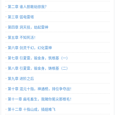
第二章 谁人胆敢劫掠我？
第三章 弧电雷塔
第四章 洞天技，劫起雷神
第五章 不知死活！
第六章 剑灵千幻，幻化雷神
第七章 引夏雷，锻金身，筑根基（一）
第八章 引夏雷，锻金身，铸根基（二）
第九章 进阶之后
第十章 混元十指，神通榜，排位争夺战！
第十一章 扁毛畜生，我赌你尾尖那根毛！
第十二章 十指山成，插翅难飞