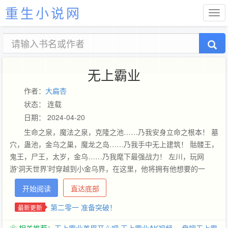
重生小说网
无上霸业
作者：
大扁杏
状态： 连载
日期： 2024-04-20
生命之泉，魔法之泉，克隆之池……乃我安身立命之根本！ 墓
穴，蛊池，金乌之巢，魔龙之岛……乃我手中无上建筑！ 骷髅王，
鬼王，尸王，太岁，金乌……乃我麾下最强战力！ 左川，玩网
游‘洞天世界’时穿越到小金乌界，在这里，他将拥有他想要的一
切，不再是虚幻，而是现实！
开始阅读
直达底部
第二零一 准备突破！
最新更新