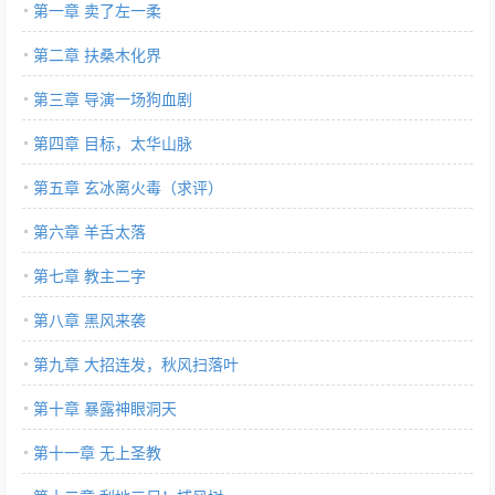
第一章 卖了左一柔
第二章 扶桑木化界
第三章 导演一场狗血剧
第四章 目标，太华山脉
第五章 玄冰离火毒（求评）
第六章 羊舌太落
第七章 教主二字
第八章 黑风来袭
第九章 大招连发，秋风扫落叶
第十章 暴露神眼洞天
第十一章 无上圣教