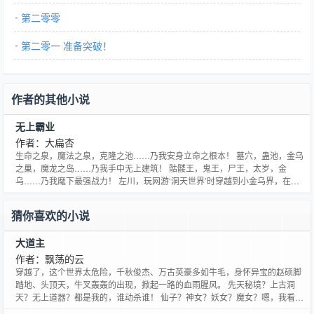
第二零零
第二零一 准备突破！
作者的其他小说
无上霸业
作者：大扁杏
生命之泉，魔法之泉，克隆之池……乃我安身立命之根本！ 墓穴，蛊池，金乌
之巢，魔龙之岛……乃我手中无上建筑！ 骷髅王，鬼王，尸王，太岁，金
乌……乃我麾下最强战力！ 左川，玩网游‘洞天世界’时穿越到小金乌界，在这
里，他将拥有他想要的一切，不再是虚幻，而是现实！
猜你喜欢的小说
大道主
作者：飘荡的云
穿越了，这个世界太危险，千秋俊杰、万古英豪多如牛毛，身怀异宝的赵硕脚
踏地、头顶天，牛叉轰轰的出现，掀起一路的血雨腥风。 先天秘境？上古洞
天？无上道器？都是我的，谁动杀谁！ 仙子？神女？妖女？魔女？嗯，我看
见，我征服！ ************* 完本作品：《僵尸少爷》、《丹药大亨》、《炉鼎