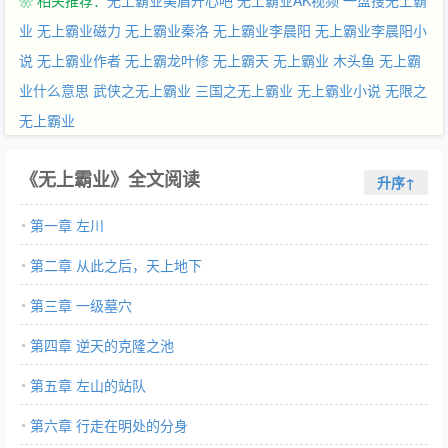
❀ 相关推荐：
无上霸业美眉开心吧
无上霸业AK视频
一盘搜无上霸
业
无上霸业磁力
无上霸业秦洛
无上霸业李晨阳
无上霸业李晨阳小
说
无上霸业作者
无上霸龙叶修
无上霸天
无上霸业 木头鱼
无上霸
业什么意思
武侠之无上霸业
三国之无上霸业
无上霸业小说
无限之
无上霸业
《无上霸业》全文阅读
升序↑
第一章 左川
第二章 从此之后，天上地下
第三章 一级墓穴
第四章 逆天的克隆之池
第五章 左山的站队
第六章 行走在明处的分身