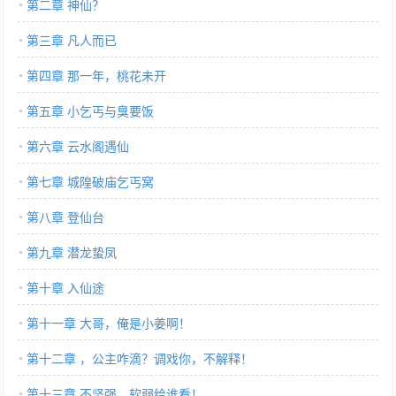
第二章 神仙？
第三章 凡人而已
第四章 那一年，桃花未开
第五章 小乞丐与臭要饭
第六章 云水阁遇仙
第七章 城隍破庙乞丐窝
第八章 登仙台
第九章 潜龙蛰凤
第十章 入仙途
第十一章 大哥，俺是小姜啊！
第十二章 ，公主咋滴？调戏你，不解释！
第十三章 不坚强，软弱给谁看！