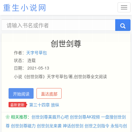
重生小说网
创世剑尊
作者：
天字号草包
状态： 连载
日期： 2021-05-13
小说《创世剑尊》天字号草包/著,创世剑尊全文阅读
开始阅读
直达底部
第三十四章 放纵
最新更新
❀ 相关推荐：
创世剑尊美眉开心吧
创世剑尊AK视频
一盘搜创世剑
尊
创世剑尊磁力
创世剑龙来袭
神话创世剑
创世之剑指令
永恒与创