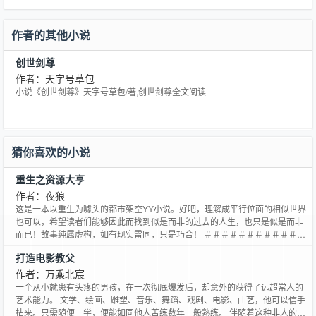
作者的其他小说
创世剑尊
作者：天字号草包
小说《创世剑尊》天字号草包/著,创世剑尊全文阅读
猜你喜欢的小说
重生之资源大亨
作者：夜狼
这是一本以重生为噱头的都市架空YY小说。好吧，理解成平行位面的相似世界
也可以，希望读者们能够因此而找到似是而非的过去的人生，也只是似是而非
而已！故事纯属虚构，如有现实雷同，只是巧合！ ＃＃＃＃＃＃＃＃＃＃＃＃
＃＃＃＃＃＃＃＃＃＃＃＃＃＃＃＃＃ 事业上刚刚小有成就的地质堪探员方明
打造电影教父
远,因为拒绝在隐瞒了实际储量的地质堪探报告上签字,而被人伪造车祸害死.却
诡异地回到了从前…… 重走人生路的他,又将会走出一
作者：万乘北宸
一个从小就患有头疼的男孩，在一次彻底爆发后，却意外的获得了远超常人的
艺术能力。 文学、绘画、雕塑、音乐、舞蹈、戏剧、电影、曲艺，他可以信手
拈来。只需随便一学，便能如同他人苦练数年一般熟练。 伴随着这种非人的能