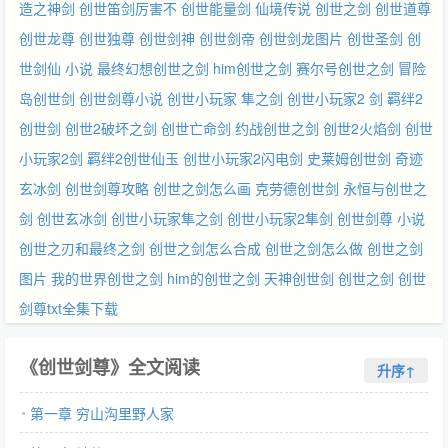
造之神剑
创世笛剑厉害不
创世能量剑
仙境传说 创世之剑
创世道尊
创世龙尊
创世独尊
创世剑神
创世剑帝
创世剑龙图片
创世圣剑
创
世剑仙 小说
最终幻想创世之剑
him创世之剑
赛尔号创世之剑
冒险
岛创世剑
创世剑尊小说
创世小玩家 隼之剑
创世小玩家2 剑
羁绊2
创世剑
创世2破坏之剑
创世亡命剑
约战创世之剑
创世2火焰剑
创世
小玩家2剑
羁绊2创世仙玉
创世小玩家2闪电剑
史莱姆创世剑
奇迹
玄冰剑
创世剑尊攻略
创世之剑怎么画
克劳德创世剑
永恒与创世之
剑
创世玄冰剑
创世小玩家隼之剑
创世小玩家2隼剑
创世剑尊 小说
创世之刃和最终之剑
创世之剑怎么合成
创世之剑怎么做
创世之剑
图片
我的世界创世之剑
him的创世之剑
天神创世剑
创世之剑
创世
剑尊txt全集下载
《创世剑尊》全文阅读
升序↑
第一章 穷山沟里野人家