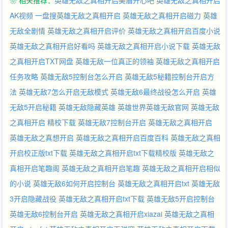
❀ 相关推荐：
英雄无敌之真相开启美眉开心吧
英雄无敌之真相开启
AK视频
一盘搜英雄无敌之真相开启
英雄无敌之真相开启磁力
英雄
无敌全剧情
英雄无敌之真相开启评价
英雄无敌之真相开启百度小说
英雄无敌之真相开启好看吗
英雄无敌之真相开启小说下载
英雄无敌
之真相开启TXT网盘
英雄无敌一位真正的领袖
英雄无敌之真相开启
任务攻略
英雄无敌5控制台怎么开启
英雄无敌5秘籍控制台开启方
法
英雄无敌7怎么开启无敌模式
英雄无敌6最终战役怎么开启
英雄
无敌5开启秘籍
英雄无敌隐藏英雄
英雄世界英雄无敌官网
英雄无敌
之真相开启 精校下载
英雄无敌7控制台开启
英雄无敌之真相开启
英雄无敌之真想开启
英雄无敌之真相开启百度百科
英雄无敌之真相
开启校正版txt下载
英雄无敌之真相开启txt下载精校版
英雄无敌之
真相开启笔趣阁
英雄无敌之真相开启笔趣
英雄无敌之真相开启相似
的小说
英雄无敌6如何开启控制台
英雄无敌之真相开启txt
英雄无敌
3开启隐藏战役
英雄无敌之真相开启txt下载
英雄无敌5开启控制台
英雄无敌6控制台开启
英雄无敌之真相开启xiazai
英雄无敌之真相