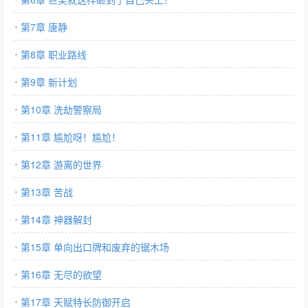
第7章 唐静
第8章 职业路线
第9章 新计划
第10章 洗劫警察局
第11章 尴尬呀！尴尬！
第12章 游离的世界
第13章 苦战
第14章 神器解封
第15章 单向出口牌和废弃的锯木场
第16章 无尽的欲望
第17章 天赋特长防御开启