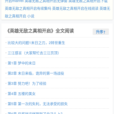
开启mianfei
英雄无敌之真相开启无弹窗
英雄无敌之真相开启下载
英雄无敌之真相开启有续集吗
英雄无敌之真相开启在线阅读
英雄无
敌之真相开启 小说
《英雄无敌之真相开启》全文阅读
升序↑
比较大的问题1末日之刃，2转世重生
三江感言（大家帮忙去三江页顶）
第1章 梦中的末日
第2章 末日来临，诡异的第一场战役
第3章 努力吧！为了经验
第4章 五楼的美女
第5章 第一次的失利，无法承受的损失
第6章 巨奖就这样砸到了自己头上？