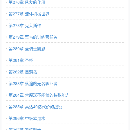
第276章 队友的作用
第277章 流体机械世界
第278章 克莱斯顿
第279章 菜鸟的训练营任务
第280章 圣骑士凯恩
第281章 圣杯
第282章 黑鸦岛
第283章 落迫的无名职业者
第284章 禁魔球不能禁的特殊能力
第285章 高达40亿代价的战役
第286章 中级幸运术
第287章 恐怖骑士