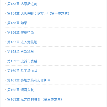
第153章 达摩斯之剑
第154章 BUG般的诅咒铠甲（第一更求票）
第155章 如果……
第156章 守株待兔
第157章 进入竞技场
第158章 再次减员
第159章 忠诚与贪婪
第160章 兵工场血战
第161章 秦坦之箭和幻影神弓
第162章 请君入瓮
第163章 龙之国的脱变（第三更求票）