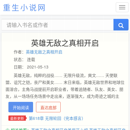
重生小说网
英雄无敌之真相开启
作者：
英雄无敌之真相开启
状态： 连载
日期： 2021-05-13
英雄无敌，纯粹的战役…… 无限升级流，爽文…… 天使联
盟、诅咒之铠，丧尸和美女…… 末日来临，英雄无敌世界和地球位
面溶合，主角马战提前开启职业者，带着追随者、队友、美女、朋
友，从一场场任务场景中走出来，逐渐强大，成为奇迹之城的主
人，揭开世界的真相…… 各位书友要是觉得《英雄无敌之真相开
开始阅读
直达底部
启》还不错的话请不要忘记向您QQ群和微博里的朋友推荐哦！
第618章 无限轮回（完本感言）
最新更新