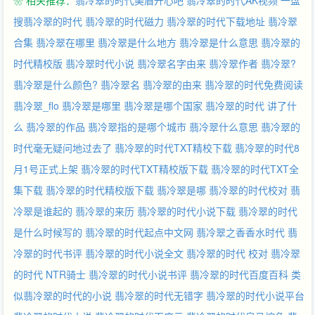
❀ 相关推荐：
翡冷翠的时代美眉开心吧
翡冷翠的时代AK视频
一盘
搜翡冷翠的时代
翡冷翠的时代磁力
翡冷翠的时代下载地址
翡冷翠
合集
翡冷翠在哪里
翡冷翠是什么地方
翡冷翠是什么意思
翡冷翠的
时代精校版
翡冷翠时代小说
翡冷翠名字由来
翡冷翠作者
翡冷翠?
翡冷翠是什么颜色?
翡冷翠名
翡冷翠的由来
翡冷翠的时代免费阅读
翡冷翠_flo
翡冷翠是哪里
翡冷翠是哪个国家
翡冷翠的时代 讲了什
么
翡冷翠的作品
翡冷翠指的是哪个城市
翡冷翠什么意思
翡冷翠的
时代毫无疑问地过去了
翡冷翠的时代TXT精校下载
翡冷翠的时代8
月1号正式上架
翡冷翠的时代TXT精校版下载
翡冷翠的时代TXT全
集下载
翡冷翠的时代精校版下载
翡冷翠是哪
翡冷翠的时代校对
翡
冷翠是谁起的
翡冷翠的来历
翡冷翠的时代小说下载
翡冷翠的时代
是什么时候写的
翡冷翠的时代起点中文网
翡冷翠之香香水时代
翡
冷翠的时代书评
翡冷翠的时代小说全文
翡冷翠的时代 校对
翡冷翠
的时代 NTR骑士
翡冷翠的时代小说书评
翡冷翠的时代百度百科
类
似翡冷翠的时代的小说
翡冷翠的时代无错字
翡冷翠的时代小说平台