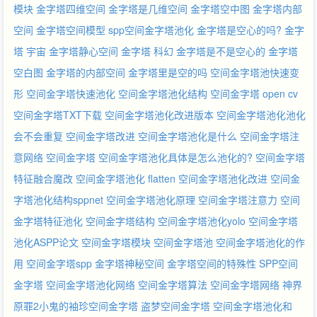
模块
金字塔四维空间
金字塔是几维空间
金字塔空中图
金字塔内部
空间
金字塔空间模型
spp空间金字塔池化
金字塔是空心的吗?
金字
塔 宇宙
金字塔静心空间
金字塔 科幻
金字塔是不是空心的
金字塔
空白图
金字塔的内部空间
金字塔里是空的吗
空间金字塔池快速变
形
空间金字塔快速池化
空间金字塔池化结构
空间金字塔 open cv
空间金字塔TXT下载
空间金字塔池化改进版本
空间金字塔池化池化
会不会重复
空间金字塔改进
空间金字塔池化是什么
空间金字塔注
意网络
空间金字塔
空间金字塔池化具体是怎么池化的?
空间金字塔
特征融合魔改
空间金字塔池化 flatten
空间金字塔池化改进
空间金
字塔池化结构sppnet
空间金字塔池化原理
空间金字塔注意力
空间
金字塔特征池化
空间金字塔结构
空间金字塔池化yolo
空间金字塔
池化ASPP论文
空间金字塔模块
空间金字塔池
空间金字塔池化的作
用
空间金字塔spp
金字塔神秘空间
金字塔空间的特殊性
SPP空间
金字塔
空间金字塔池化网络
空间金字塔算法
空间金字塔网络
神界
原罪2小鬼的袖珍空间金字塔
盗梦空间金字塔
空间金字塔池化和