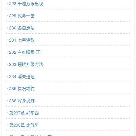
228 千瞳万眼出现
229 致命一击
230 各自想法
231 七星连珠
232 右红瞳眼 开！
233 瞳眼升级方法
234 消失迅速
235 情况糟糕
236 浑身发麻
第237章 好东西
第238章 比气势