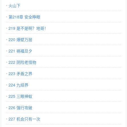
火山下
第218章 安全睁眼
219 是不是啊？地哥！
220 爆壁万层
221 祸福旦夕
222 阴险老怪物
223 矛盾之界
224 九结界
225 三眼神蚁
226 强行攻破
227 机会只有一次