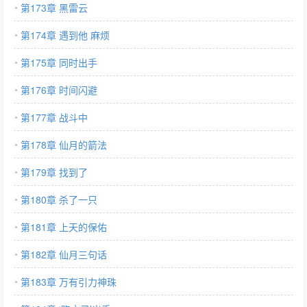
第173章 黑雷云
第174章 遇到他 麻烦
第175章 同时出手
第176章 时间闪避
第177章 战斗中
第178章 仙月的箭法
第179章 找到了
第180章 杀了一只
第181章 上天的保佑
第182章 仙月三句话
第183章 万有引力神珠