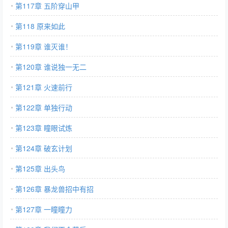
第117章 五阶穿山甲
第118 原来如此
第119章 谁灭谁！
第120章 谁说独一无二
第121章 火速前行
第122章 单独行动
第123章 瞳眼试炼
第124章 破玄计划
第125章 出头鸟
第126章 暴龙兽招中有招
第127章 一瞳瞳力