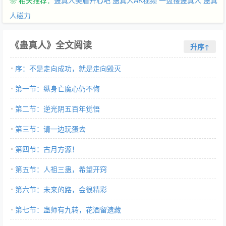
❀ 相关推荐：
蛊真人美眉开心吧
蛊真人AK视频
一盘搜蛊真人
蛊真
人磁力
《蛊真人》全文阅读
升序↑
序：不是走向成功，就是走向毁灭
第一节：纵身亡魔心仍不悔
第二节：逆光阴五百年觉悟
第三节：请一边玩蛋去
第四节：古月方源！
第五节：人祖三蛊，希望开窍
第六节：未来的路，会很精彩
第七节：蛊师有九转，花酒留遗藏