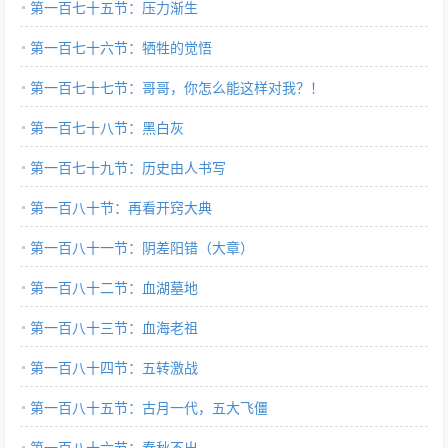
第一百七十五节：压力渐生
第一百七十六节：牺牲的觉悟
第一百七十七节：哥哥，你怎么能这样对我？！
第一百七十八节：黑白灰
第一百七十九节：历史由人书写
第一百八十节：再看开窍大典
第一百八十一节：阴差阳错（大章）
第一百八十二节：血湖墓地
第一百八十三节：血海老祖
第一百八十四节：五转激战
第一百八十五节：古月一代，五大飞僵
第一百八十六节：春秋不出