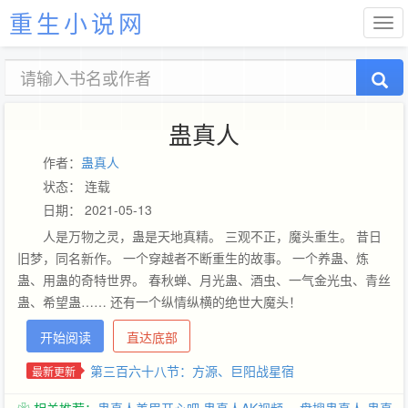
重生小说网
蛊真人
作者：
蛊真人
状态： 连载
日期： 2021-05-13
人是万物之灵，蛊是天地真精。 三观不正，魔头重生。 昔日
旧梦，同名新作。 一个穿越者不断重生的故事。 一个养蛊、炼
蛊、用蛊的奇特世界。 春秋蝉、月光蛊、酒虫、一气金光虫、青丝
蛊、希望蛊…… 还有一个纵情纵横的绝世大魔头！
开始阅读
直达底部
第三百六十八节：方源、巨阳战星宿
最新更新