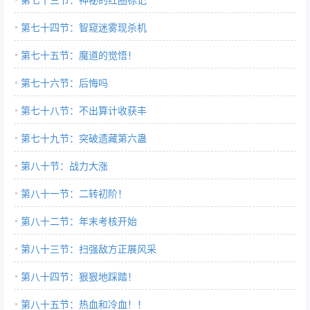
第七十四节：智窥迷雾现杀机
第七十五节：魔道的觉悟！
第七十六节：后悔吗
第七十八节：不出算计收获丰
第七十九节：突破遗藏第六蛊
第八十节：战力大涨
第八十一节：二转初阶！
第八十二节：年末考核开始
第八十三节：扫强敌方正展风采
第八十四节：狠狠地踩踏！
第八十五节：热血和冷血！！