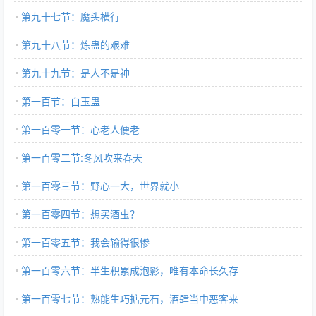
第九十七节：魔头横行
第九十八节：炼蛊的艰难
第九十九节：是人不是神
第一百节：白玉蛊
第一百零一节：心老人便老
第一百零二节:冬风吹来春天
第一百零三节：野心一大，世界就小
第一百零四节：想买酒虫？
第一百零五节：我会输得很惨
第一百零六节：半生积累成泡影，唯有本命长久存
第一百零七节：熟能生巧掂元石，酒肆当中恶客来