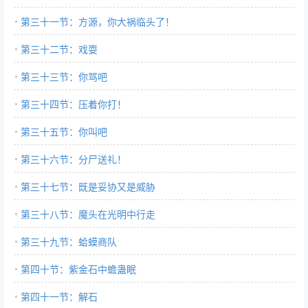
第三十一节：方源，你大祸临头了！
第三十二节：戏耍
第三十三节：你骂吧
第三十四节：压着你打！
第三十五节：你叫吧
第三十六节：分尸送礼！
第三十七节：既是妥协又是威胁
第三十八节：魔头在光明中行走
第三十九节：蛤蟆商队
第四十节：紫金石中蟾蛊眠
第四十一节：解石