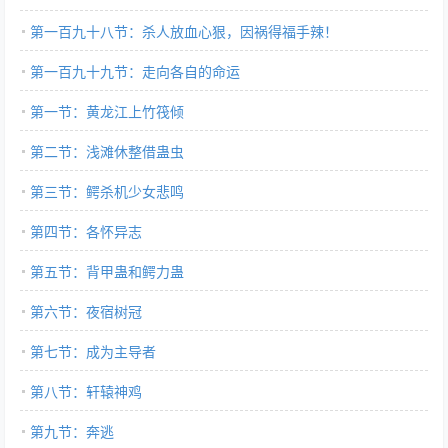
第一百九十八节：杀人放血心狠，因祸得福手辣！
第一百九十九节：走向各自的命运
第一节：黄龙江上竹筏倾
第二节：浅滩休整借蛊虫
第三节：鳄杀机少女悲鸣
第四节：各怀异志
第五节：背甲蛊和鳄力蛊
第六节：夜宿树冠
第七节：成为主导者
第八节：轩辕神鸡
第九节：奔逃