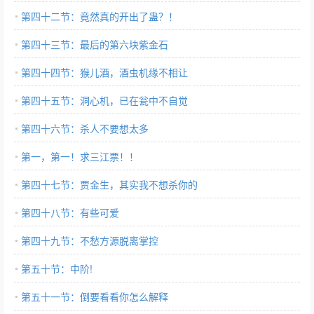
第四十二节：竟然真的开出了蛊？！
第四十三节：最后的第六块紫金石
第四十四节：猴儿酒，酒虫机缘不相让
第四十五节：洞心机，已在瓮中不自觉
第四十六节：杀人不要想太多
第一，第一！求三江票！！
第四十七节：贾金生，其实我不想杀你的
第四十八节：有些可爱
第四十九节：不愁方源脱离掌控
第五十节：中阶!
第五十一节：倒要看看你怎么解释