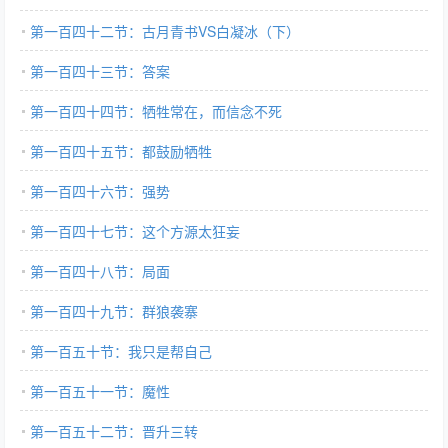
第一百四十二节：古月青书VS白凝冰（下）
第一百四十三节：答案
第一百四十四节：牺牲常在，而信念不死
第一百四十五节：都鼓励牺牲
第一百四十六节：强势
第一百四十七节：这个方源太狂妄
第一百四十八节：局面
第一百四十九节：群狼袭寨
第一百五十节：我只是帮自己
第一百五十一节：魔性
第一百五十二节：晋升三转