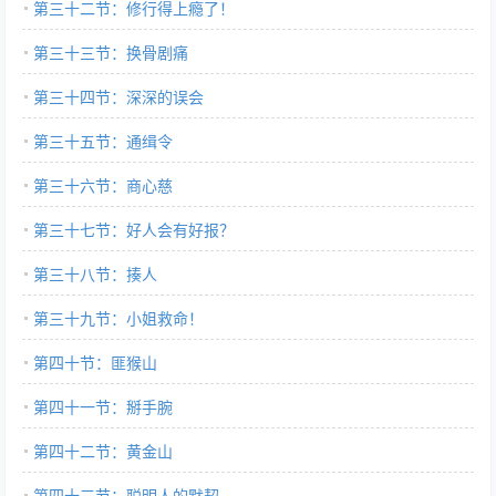
第三十二节：修行得上瘾了！
第三十三节：换骨剧痛
第三十四节：深深的误会
第三十五节：通缉令
第三十六节：商心慈
第三十七节：好人会有好报？
第三十八节：揍人
第三十九节：小姐救命！
第四十节：匪猴山
第四十一节：掰手腕
第四十二节：黄金山
第四十三节：聪明人的默契