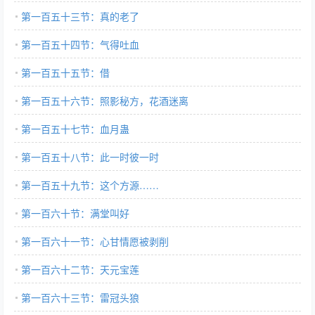
第一百五十三节：真的老了
第一百五十四节：气得吐血
第一百五十五节：借
第一百五十六节：照影秘方，花酒迷离
第一百五十七节：血月蛊
第一百五十八节：此一时彼一时
第一百五十九节：这个方源……
第一百六十节：满堂叫好
第一百六十一节：心甘情愿被剥削
第一百六十二节：天元宝莲
第一百六十三节：雷冠头狼