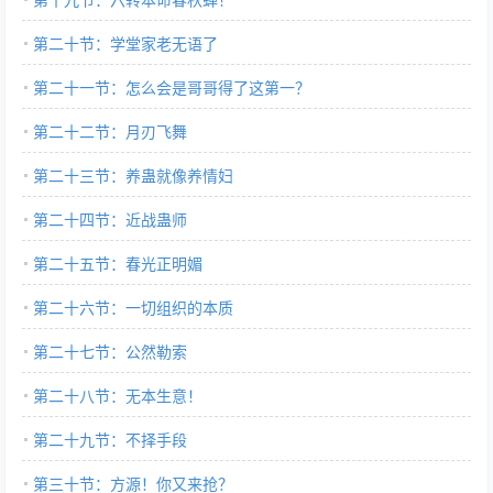
第二十节：学堂家老无语了
第二十一节：怎么会是哥哥得了这第一？
第二十二节：月刃飞舞
第二十三节：养蛊就像养情妇
第二十四节：近战蛊师
第二十五节：春光正明媚
第二十六节：一切组织的本质
第二十七节：公然勒索
第二十八节：无本生意！
第二十九节：不择手段
第三十节：方源！你又来抢？