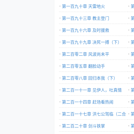
第一百九十章 天雷地火
第一百九十三章 教主登门
第一百九十六章 及时援救
（
第一百九十九章 决死一搏（下）
第二百零二章 风波尚未平
第二百零五章 翻脸动手
第二百零八章 回归本我（下）
第二百一十一章 见伊人，吐真情
（上）
第二百一十四章 赶场看热闹
（
第二百一十七章 洪七公驾临（二合
一大章）
第二百二十章 剑斗铁掌