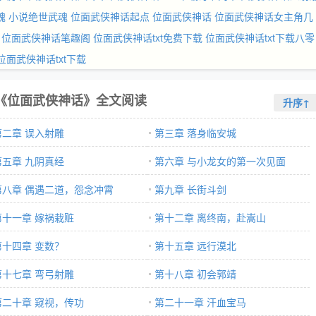
魂
小说绝世武魂
位面武侠神话起点
位面武侠神话
位面武侠神话女主角几
位面武侠神话笔趣阁
位面武侠神话txt免费下载
位面武侠神话txt下载八零
位面武侠神话txt下载
《位面武侠神话》全文阅读
升序↑
第二章 误入射雕
第三章 落身临安城
第五章 九阴真经
第六章 与小龙女的第一次见面
第八章 偶遇二道，怨念冲霄
第九章 长街斗剑
第十一章 嫁祸栽赃
第十二章 离终南，赴嵩山
第十四章 变数？
第十五章 远行漠北
第十七章 弯弓射雕
第十八章 初会郭靖
第二十章 窥视，传功
第二十一章 汗血宝马