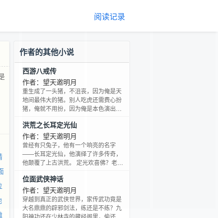
阅读记录
作者的其他小说
西游八戒传
是
作者：望天邀明月
重生成了一头猪，不沮丧，因为俺是天
地间最伟大的猪。别人吃虎还需费心扮
猪，俺就不用扮，因为俺是本色演出！
新书《位面武侠神话》上传，书号
洪荒之长耳定光仙
2715779，欢迎大家多多捧场（下面有
链接）。
作者：望天邀明月
曾经有只兔子，他有一个响亮的名字
——长耳定光仙，他演绎了许多传奇，
精
他颠覆了上古洪荒。 定光欢喜佛？老子
面
要欢喜何须入佛？修个长生仙道，活个
位面武侠神话
自在逍遥，那才是老子的奋斗目标。 老
位
子的口号是：谁敢让老子活的不快活，
作者：望天邀明月
老子就让他没得活！ 各位书友要是觉得
穿越到真正的武侠世界，家传武功竟是
地
《洪荒之长耳定光仙》还不错的话请不
大名鼎鼎的辟邪剑法，练还是不练？九
雕
要忘记向您QQ群和微博里的朋友推荐
阳神功还在少林寺的藏经阁里，偷还是