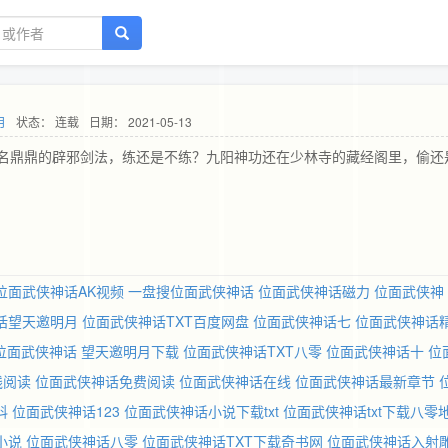
月
状态： 连载
日期： 2021-05-13
名鼎鼎的辟邪剑法，练还是不练？九阳神功还在少林寺的藏经阁里，偷还
位面武侠神话AK视频
一盘搜位面武侠神话
位面武侠神话磁力
位面武侠神
话望天邀明月
位面武侠神话TXT百度网盘
位面武侠神话七
位面武侠神话
位面武侠神话 望天邀明月下载
位面武侠神话TXT八零
位面武侠神话十
位
线阅读
位面武侠神话免费阅读
位面武侠神话在线
位面武侠神话最新章节
科
位面武侠神话123
位面武侠神话小说下载txt
位面武侠神话txt下载八零
小说
位面武侠神话八零
位面武侠神话TXT下载奇书网
位面武侠神话入射