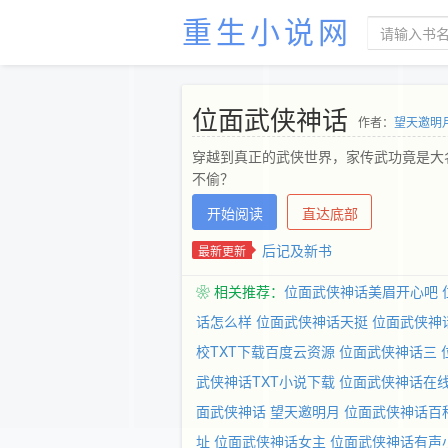
重生小说网
位面武侠神话
作者：
望天邀明
穿越到真正的武侠世界，家传武功竟是大
不偷？
开始阅读
直达底部
后记及新书
最新更新
❀ 相关推荐：
位面武侠神话美眉开心吧
话怎么样
位面武侠神话天挺
位面武侠神
校TXT下载百度云资源
位面武侠神话三
武侠神话TXT小说下载
位面武侠神话在
面武侠神话 望天邀明月
位面武侠神话百
址
位面武侠神话女主
位面武侠神话有声