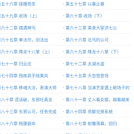
第五十六章 接踵而至
第五十七章 以暴止暴
第五十九章 收场（上）
第六十章 收场（下）
第六十二章 偶遇神丐
第六十三章 美食大家洪七公
第六十五章 拳法尽，剑法出
第六十六章 北丐的认可
第六十八章 降龙十八掌（上）
第六十九章 降龙十八掌（下）
第七十一章 归云庄
第七十二章 太湖水盗
第七十四章 残疾高手陆乘风
第七十五章 大忽悠登场
第七十七章 移魂大法，表演大师
第七十八章 当演艺家遇上砸场子的
第八十章 谎话破，东邪吐真言
第八十一章 丈人看女婿，越看越来
第八十三章 东邪认可，任务完成
气
第八十四章 贡献兑换系统
第八十六章 杨康毙命
第八十七章 射雕落幕，回归