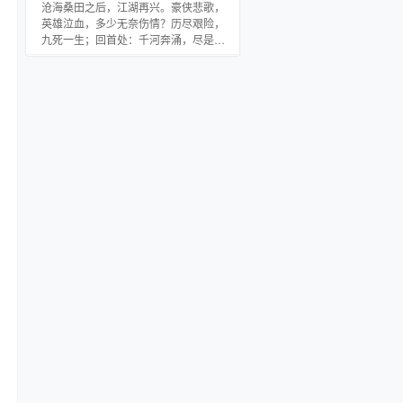
沧海桑田之后，江湖再兴。豪侠悲歌，
英雄泣血，多少无奈伤情？历尽艰险，
九死一生；回首处：千河奔涌，尽是情
人泪；万山林立，都是兄弟冢。柔肠寸
断终不悔；寂寞孤影，笑看万民欢乐、
人间太平。