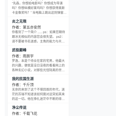
“先森，你想拍电影吗？你想成为导演
吗？你想纵横好莱坞吗？你想获得奥斯
卡金像奖吗？” 当电脑上跳出这则弹窗
时，先森的情绪惊恐中带着几分激动。
炎之无限
也许，改变自己命运的时刻到了。 颤抖
的将鼠标移至“确定”，狠狠的点下了左
作者：第五亦安然
键。 “我一直在洗澡，油腻的师姐在哪
你看到了一个简介 ...... ps：如果您期待
里。独特电影，由你打造。3D世界，视
跟冰无相似的内容您会很失望。 ps2：
觉奇观。票房PK，胜者为王。优质剧
请不要被书名迷惑，主角的能力与炎无
本，点击就送。幸运抽奖，惊
关。而之所以叫这个名字，是因为他的
武极巅峰
名字里面有个火......
作者：雨辰宇
罗逸，本是个待业在家的宅男，他最大
的兴趣，便就是没日没夜的看着网上的
各种玄幻小说，对那些光怪陆离的世
界，神往不已。 一个意外，他穿越了…
我的民国生涯
这是一个玄幻的世界，妖兽与人类相互
激战了无数个年头…罗逸附体的，是一
作者：千斤顶
个废柴男。父亲是家族的罪人，他本人
无奈的来到了这个不堪回首的年代，迷
更是一阶修武废柴！经脉郁结，精神力
茫的苏瑞不知道该如何面对这突如其来
枯萎，受无妄之灾，而被人生生打死。
的这一切。他在挣扎迷茫中不断的徘
然而一切，在穿越男罗逸到达之后，发
徊，从小到大从未拿过真枪的他在战争
净尘传说
生了改变！ &amp;amp;lt;!-- en
渐渐的学会了杀人，学会了承担责任。
这就是他，一个小人物的奋斗史。
作者：千载飞花