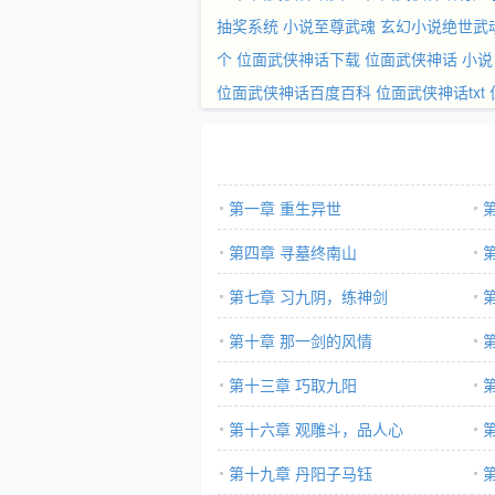
抽奖系统
小说至尊武魂
玄幻小说绝世武
个
位面武侠神话下载
位面武侠神话 小说
位面武侠神话百度百科
位面武侠神话txt
第一章 重生异世
第四章 寻墓终南山
第七章 习九阴，练神剑
第十章 那一剑的风情
第十三章 巧取九阳
第十六章 观雕斗，品人心
第十九章 丹阳子马钰