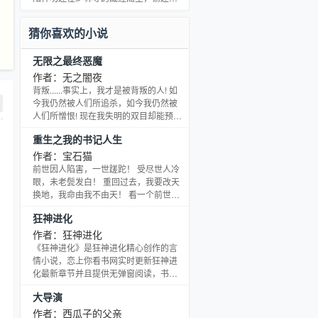
哦！
不偷？
猜你喜欢的小说
无限之最终恶魔
作者：无之闇夜
背叛......事实上，我才是被背叛的人! 如
今我仍然被人们所追杀，如今我仍然被
人们所憎恨! 现在我失明的双目却能预见
到其他人所不能预见的未来，有些时
重生之我的书记人生
候，命运之手必须掌握在自己手中！ 这
是一个背叛的故事； 这是一个崛起的故
作者：宝石猫
事； 这是一个堕落的故事； 而事实上，
前世因人陷害，一世蹉跎！ 受尽世人冷
这仅仅是一个化身恶魔的男人在无限世
眼，未老鬓发白！ 重回过去，我要改天
界里走过的路途。 孤独，隐忍，翻身，
换地，我命由我不由天！ 看一个前世在
袭杀，制霸......直到最终的超越。 这不是
官场之中遭人陷害之人，如何走出一个
狂神进化
中洲队的相亲相爱，而是恶
属于他自己的书记人生……
作者：狂神进化
《狂神进化》是狂神进化精心创作的言
情小说，恋上你看书网实时更新狂神进
化最新章节并且提供无弹窗阅读，书友
所发表的狂神进化评论，并不代表恋上
大导演
你看书网赞同或者支持狂神进化读者的
观点。
作者：西瓜子的父亲