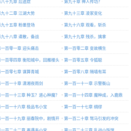
第八十九章 后遗症
第九十章 神人传功？
第九十二章 江湖大势
第九十三章 凌家变化
第九十五章 粉墨登场
第九十六章 观看，斩杀
第九十八章 遣散，备战
第九十九章 残杀，擒拿
第一百零一章 迎头痛击
第一百零二章 变故横生
第一百零四章 衡阳城中，回雁楼头
第一百零五章 令狐聪
第一百零七章 谋算青城
第一百零八章 隔墙有耳
第一百一十章 潇湘夜雨剑
第一百一十一章 示警衡山
第一百一十三章 种玉？道心种魔？
第一百一十四章 魔种成，入鹿鼎
第一百一十六章 极品韦小宝
第一百一十七章 绸缪
第一百一十九章 丽春院中，剧情开
第一百二十章 驽马引发的冲突
第一百二十二章 再遇韦小宝
第一百二十三章 乱战小饭馆