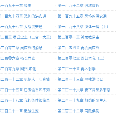
第一百九十一章 缘由
第一百九十二章 强敌临近
第一百九十四章 恐怖的洪安通
第一百九十五章 恐怖的洪安通
上）
第一百九十七章 大战洪安通
（下）
第一百九十八章 决死一搏（上）
第二百章 尽归尘土（二合一大章）
第二百零一章 神龙教易主
第二百零三章 吴应熊的消息
第二百零四章 再会吴应熊
第二百零六章 扬长而去
第二百零七章 回归本我（上）
第二百零九章 回归,炼化
第二百一十章 再入射雕
第二百一十二章 见伊人，吐真情
第二百一十三章 寻找洪七公
下）
第二百一十五章 窃玉偷香浑不知
第二百一十六章 夜下祠堂多罪恶
第二百一十八章 我的条件很简单
第二百一十九章 熟悉的陌生人
第二百二十一章 激战生变
第二百二十二章 两败俱伤