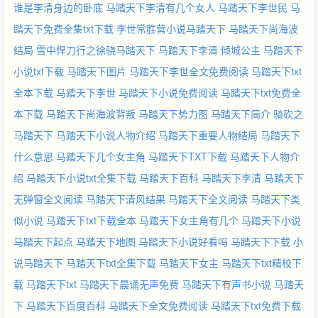
谁是李清身边的卧底
马踏天下李清有几个女人
马踏天下李世民
马
踏天下免费全集txt下载
李世常胜营小说马踏天下
马踏天下尚海波
结局
雪中悍刀行之徐骁马踏天下
马踏天下李清 倾城公主
马踏天下
小说txt下载
马踏天下图片
马踏天下李世全文免费阅读
马踏天下txt
全本下载
马踏天下李世
马踏天下小说免费阅读
马踏天下txt免费全
本下载
马踏天下尚海波背叛
马踏天下势力图
马踏天下简介
骑砍之
马踏天下
马踏天下小说人物介绍
马踏天下重要人物结局
马踏天下
什么意思
马踏天下几个女主角
马踏天下TXT下载
马踏天下人物介
绍
马踏天下小说txt全集下载
马踏天下百科
马踏天下李清
马踏天下
无弹窗全文阅读
马踏天下清风结果
马踏天下全文阅读
马踏天下类
似小说
马踏天下txt下载全本
马踏天下女主角有几个
马踏天下小说
马踏天下起点
马踏天下地图
马踏天下小说好看吗
马踏天下下载
小
说马踏天下
马踏天下txt全集下载
马踏天下女主
马踏天下txt精校下
载
马踏天下txt
马踏天下晨诵无声免费
马踏天下有声书小说
马踏天
下
马踏天下百度百科
马踏天下全文免费阅读
马踏天下txt免费下载