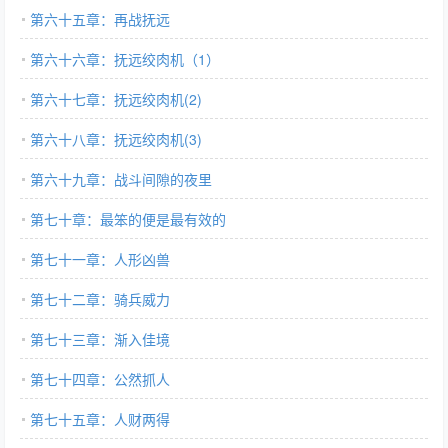
第六十五章：再战抚远
第六十六章：抚远绞肉机（1）
第六十七章：抚远绞肉机(2)
第六十八章：抚远绞肉机(3)
第六十九章：战斗间隙的夜里
第七十章：最笨的便是最有效的
第七十一章：人形凶兽
第七十二章：骑兵威力
第七十三章：渐入佳境
第七十四章：公然抓人
第七十五章：人财两得