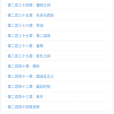
第二百三十四章：僵持之间
第二百三十五章：东风与西风
第二百三十六章：异动
第二百三十七章：第二战场
第二百三十八章：羞辱
第二百三十九章：胜负之间
第二百四十章：搏杀
第二百四十一章：国战无正义
第二百四十二章：最后时刻
第二百四十三章：黑手
第二百四十四章逆转