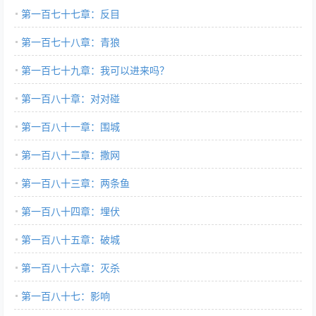
第一百七十七章：反目
第一百七十八章：青狼
第一百七十九章：我可以进来吗？
第一百八十章：对对碰
第一百八十一章：围城
第一百八十二章：撒网
第一百八十三章：两条鱼
第一百八十四章：埋伏
第一百八十五章：破城
第一百八十六章：灭杀
第一百八十七：影响