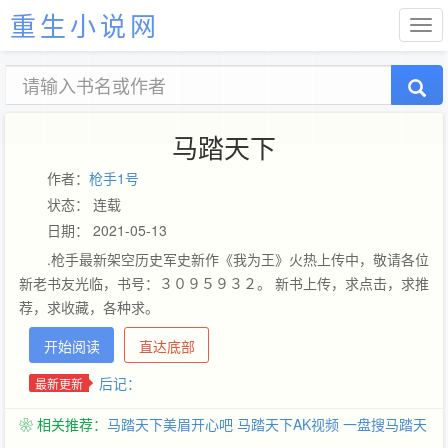
重生小说网
马踏天下
作者：
枪手1号
状态： 连载
日期： 2021-05-13
.枪手最新架空历史军史新作《我为王》火热上传中，敬请各位
新老书友光临，书号：３０９５９３２。 新书上传，求点击，求推
荐，求收藏，各种求。
开始阅读
直达底部
后记：
最新更新
❀ 相关推荐：
马踏天下美眉开心吧
马踏天下AK视频
一盘搜马踏天