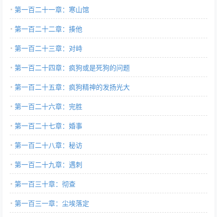
第一百二十一章：寒山馆
第一百二十二章：揍他
第一百二十三章：对峙
第一百二十四章：疯狗或是死狗的问题
第一百二十五章：疯狗精神的发扬光大
第一百二十六章：完胜
第一百二十七章：婚事
第一百二十八章：秘访
第一百二十九章：遇刺
第一百三十章：彻查
第一百三一章：尘埃落定