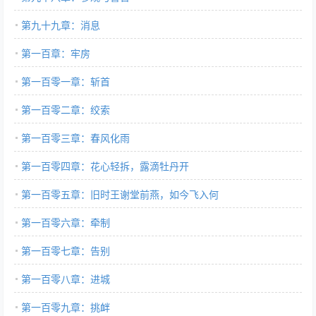
第九十九章：消息
第一百章：牢房
第一百零一章：斩首
第一百零二章：绞索
第一百零三章：春风化雨
第一百零四章：花心轻拆，露滴牡丹开
第一百零五章：旧时王谢堂前燕，如今飞入何
第一百零六章：牵制
第一百零七章：告别
第一百零八章：进城
第一百零九章：挑衅