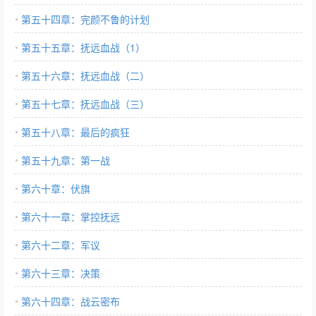
第五十四章：完颜不鲁的计划
第五十五章：抚远血战（1）
第五十六章：抚远血战（二）
第五十七章：抚远血战（三）
第五十八章：最后的疯狂
第五十九章：第一战
第六十章：伏旗
第六十一章：掌控抚远
第六十二章：军议
第六十三章：决策
第六十四章：战云密布