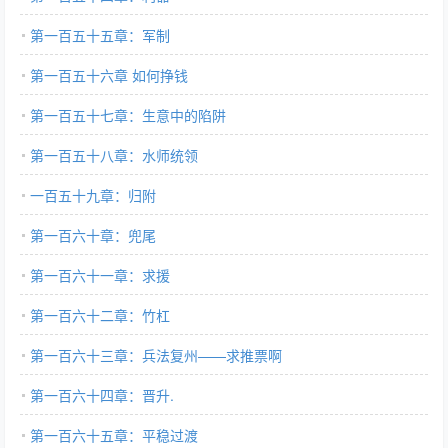
第一百五十五章：军制
第一百五十六章 如何挣钱
第一百五十七章：生意中的陷阱
第一百五十八章：水师统领
一百五十九章：归附
第一百六十章：兜尾
第一百六十一章：求援
第一百六十二章：竹杠
第一百六十三章：兵法复州——求推票啊
第一百六十四章：晋升.
第一百六十五章：平稳过渡