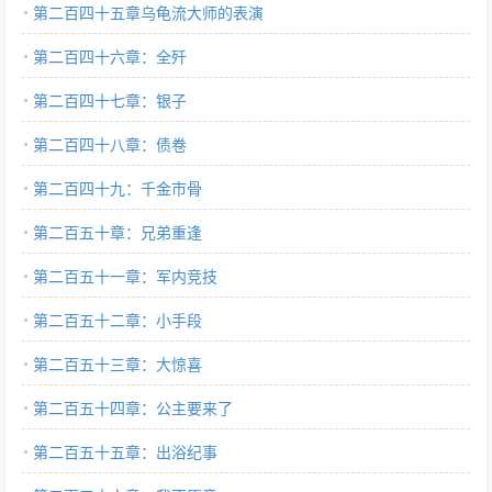
第二百四十五章乌龟流大师的表演
第二百四十六章：全歼
第二百四十七章：银子
第二百四十八章：债卷
第二百四十九：千金市骨
第二百五十章：兄弟重逢
第二百五十一章：军内竞技
第二百五十二章：小手段
第二百五十三章：大惊喜
第二百五十四章：公主要来了
第二百五十五章：出浴纪事