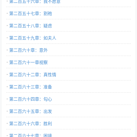
第二百五十六章：我不愿意
第二百五十七章：割袍
第二百五十八章：疑虑
第二百五十九章：如夫人
第二百六十章：意外
第二百六十一章视察
第二百六十二章：真性情
第二百六十三章：准备
第二百六十四章：勾心
第二百六十五章：出发
第二百六十六章：胜利
第二百六十七章：困境