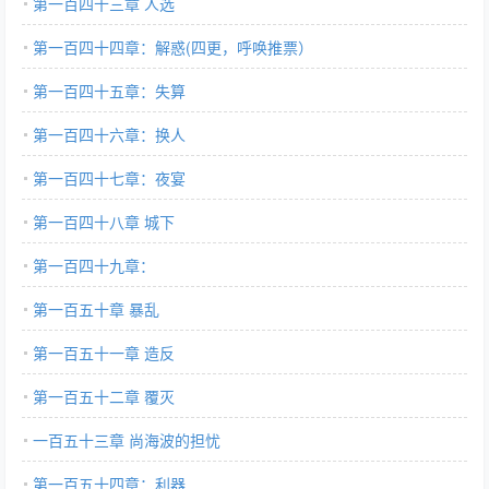
第一百四十三章 人选
第一百四十四章：解惑(四更，呼唤推票）
第一百四十五章：失算
第一百四十六章：换人
第一百四十七章：夜宴
第一百四十八章 城下
第一百四十九章：
第一百五十章 暴乱
第一百五十一章 造反
第一百五十二章 覆灭
一百五十三章 尚海波的担忧
第一百五十四章：利器