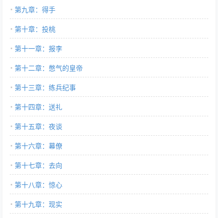
第九章：得手
第十章：投桃
第十一章：报李
第十二章：憋气的皇帝
第十三章：练兵纪事
第十四章：送礼
第十五章：夜谈
第十六章：幕僚
第十七章：去向
第十八章：惊心
第十九章：现实