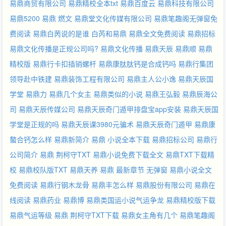
易鼎商贸有限公司
易鼎精校全本txt
易鼎百度云
易鼎科技有限公司
易鼎5200
易鼎 燃文
易鼎堂文化传媒有限公司
易鼎笔趣阁无弹窗免
费阅读
易鼎白苪说的是谁
白芮和易鼎
易鼎全文免费阅读
易鼎招标
易鼎文化传播是正规公司吗?
易鼎文化传播
易鼎天辰
易鼎顺
易鼎
精校版
易鼎行卡扣插销螺杆
易鼎康肽肽钙是合成钙吗
易鼎行集团
领导赴中铁建
易鼎装饰工程有限公司
易鼎主人公小逸
易鼎天辰国
学堂
易鼎力
易鼎几个女主
易鼎类似的小说
易鼎王弘毅
易鼎辰海公
司
易鼎天辰传媒公司
易鼎天辰奇门遁甲排盘宝app安装
易鼎天辰国
学堂是正规的吗
易鼎天辰课3980元骗术
易鼎天辰奇门遁甲
易鼎康
螯合钙怎么样
易鼎新简介
易鼎 小说全本下载
易鼎招标公司
易鼎行
公司简介
易鼎 荆柯守TXT
易鼎小说免费下载全文
易鼎TXT下载精
校
易鼎校队版TXT
易鼎天养
易鼎 最新章节 无弹窗
易鼎小说全文
免费阅读
易鼎行钢木龙骨
易鼎丰怎么样
易鼎股份有限公司
易鼎在
线阅读
易鼎药业
易鼎博
易鼎类国运小说气运争龙
易鼎精校版下载
易鼎气运等级
易鼎 荆柯守TXT下载
易鼎女主角有几个
易鼎笔趣阁