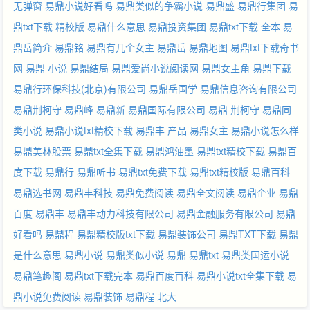
无弹窗
易鼎小说好看吗
易鼎类似的争霸小说
易鼎盛
易鼎行集团
易
鼎txt下载 精校版
易鼎什么意思
易鼎投资集团
易鼎txt下载 全本
易
鼎岳简介
易鼎铭
易鼎有几个女主
易鼎岳
易鼎地图
易鼎txt下载奇书
网
易鼎 小说
易鼎结局
易鼎爱尚小说阅读网
易鼎女主角
易鼎下载
易鼎行环保科技(北京)有限公司
易鼎岳国学
易鼎信息咨询有限公司
易鼎荆柯守
易鼎峰
易鼎新
易鼎国际有限公司
易鼎 荆柯守
易鼎同
类小说
易鼎小说txt精校下载
易鼎丰 产品
易鼎女主
易鼎小说怎么样
易鼎美林股票
易鼎txt全集下载
易鼎鸿油墨
易鼎txt精校下载
易鼎百
度下载
易鼎行
易鼎听书
易鼎txt免费下载
易鼎txt精校版
易鼎百科
易鼎选书网
易鼎丰科技
易鼎免费阅读
易鼎全文阅读
易鼎企业
易鼎
百度
易鼎丰
易鼎丰动力科技有限公司
易鼎金融服务有限公司
易鼎
好看吗
易鼎程
易鼎精校版txt下载
易鼎装饰公司
易鼎TXT下载
易鼎
是什么意思
易鼎小说
易鼎类似小说
易鼎
易鼎txt
易鼎类国运小说
易鼎笔趣阁
易鼎txt下载完本
易鼎百度百科
易鼎小说txt全集下载
易
鼎小说免费阅读
易鼎装饰
易鼎程 北大