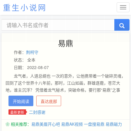
重生小说网
易鼎
作者：
荆柯守
状态： 全本
日期： 2022-08-07
龙气者，人道总纲也 一次的意外，让他携带着一个破碎灵魂，
回到了这个世界十八年前，那时，江山如画，群雄逐鹿，苍茫大
地，谁主沉浮？ 凭借着龙气秘术，突破命格，要行那“易鼎”之事
开始阅读
直达底部
二封感谢
最新更新
❀ 相关推荐：
易鼎美眉开心吧
易鼎AK视频
一盘搜易鼎
易鼎磁力