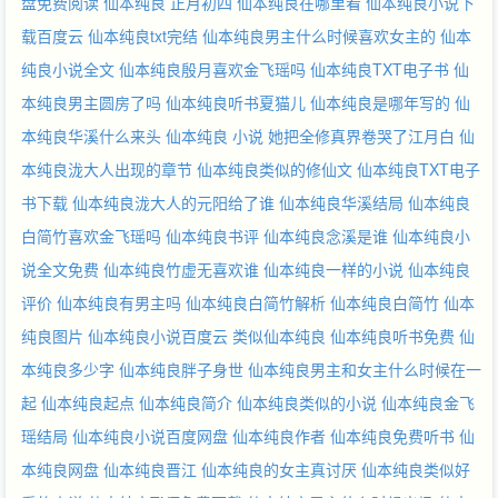
盘免费阅读
仙本纯良 正月初四
仙本纯良在哪里看
仙本纯良小说下
载百度云
仙本纯良txt完结
仙本纯良男主什么时候喜欢女主的
仙本
纯良小说全文
仙本纯良殷月喜欢金飞瑶吗
仙本纯良TXT电子书
仙
本纯良男主圆房了吗
仙本纯良听书夏猫儿
仙本纯良是哪年写的
仙
本纯良华溪什么来头
仙本纯良 小说
她把全修真界卷哭了江月白
仙
本纯良泷大人出现的章节
仙本纯良类似的修仙文
仙本纯良TXT电子
书下载
仙本纯良泷大人的元阳给了谁
仙本纯良华溪结局
仙本纯良
白简竹喜欢金飞瑶吗
仙本纯良书评
仙本纯良念溪是谁
仙本纯良小
说全文免费
仙本纯良竹虚无喜欢谁
仙本纯良一样的小说
仙本纯良
评价
仙本纯良有男主吗
仙本纯良白简竹解析
仙本纯良白简竹
仙本
纯良图片
仙本纯良小说百度云
类似仙本纯良
仙本纯良听书免费
仙
本纯良多少字
仙本纯良胖子身世
仙本纯良男主和女主什么时候在一
起
仙本纯良起点
仙本纯良简介
仙本纯良类似的小说
仙本纯良金飞
瑶结局
仙本纯良小说百度网盘
仙本纯良作者
仙本纯良免费听书
仙
本纯良网盘
仙本纯良晋江
仙本纯良的女主真讨厌
仙本纯良类似好