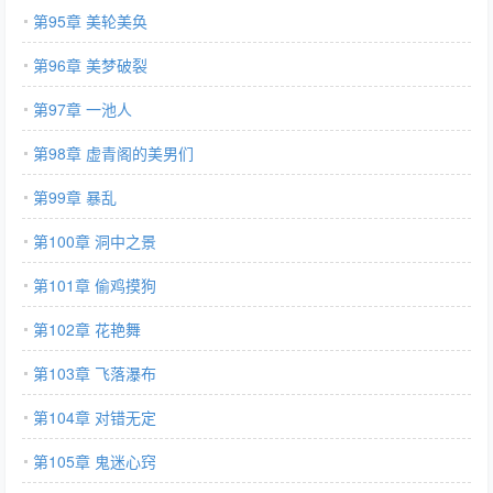
第95章 美轮美奂
第96章 美梦破裂
第97章 一池人
第98章 虚青阁的美男们
第99章 暴乱
第100章 洞中之景
第101章 偷鸡摸狗
第102章 花艳舞
第103章 飞落瀑布
第104章 对错无定
第105章 鬼迷心窍