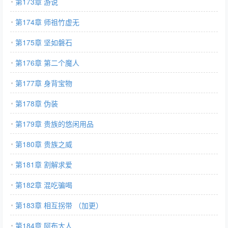
第173章 游说
第174章 师祖竹虚无
第175章 坚如磐石
第176章 第二个魔人
第177章 身背宝物
第178章 伪装
第179章 贵族的悠闲用品
第180章 贵族之威
第181章 割解求爱
第182章 混吃骗喝
第183章 相互拐带 （加更）
第184章 阿布大人