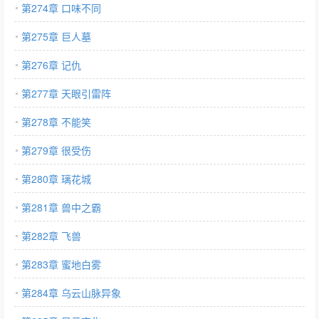
第274章 口味不同
第275章 巨人墓
第276章 记仇
第277章 天眼引雷阵
第278章 不能笑
第279章 很受伤
第280章 璃花城
第281章 兽中之霸
第282章 飞兽
第283章 蜜地白雾
第284章 乌云山脉异象