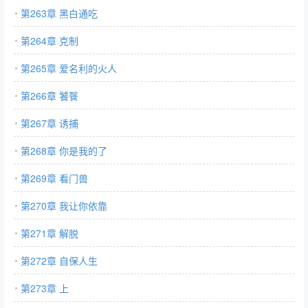
第263章 黑白通吃
第264章 克制
第265章 爱名利的火人
第266章 饕餮
第267章 诱捕
第268章 你是我的了
第269章 看门兽
第270章 我让你依靠
第271章 解脱
第272章 自保人生
第273章 上