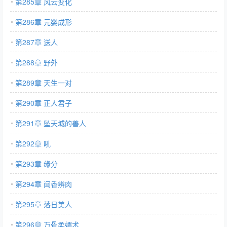
第285章 风云变化
第286章 元婴成形
第287章 送人
第288章 野外
第289章 天生一对
第290章 正人君子
第291章 坠天城的善人
第292章 吼
第293章 缘分
第294章 闻香辨肉
第295章 落日美人
第296章 万骨柔媚术