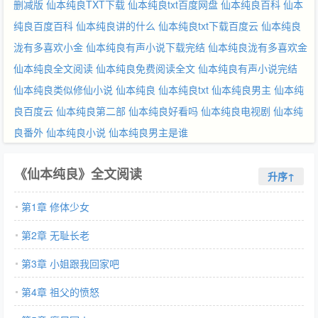
删减版
仙本纯良TXT下载
仙本纯良txt百度网盘
仙本纯良百科
仙本
纯良百度百科
仙本纯良讲的什么
仙本纯良txt下载百度云
仙本纯良
泷有多喜欢小金
仙本纯良有声小说下载完结
仙本纯良泷有多喜欢金
仙本纯良全文阅读
仙本纯良免费阅读全文
仙本纯良有声小说完结
仙本纯良类似修仙小说
仙本纯良
仙本纯良txt
仙本纯良男主
仙本纯
良百度云
仙本纯良第二部
仙本纯良好看吗
仙本纯良电视剧
仙本纯
良番外
仙本纯良小说
仙本纯良男主是谁
《仙本纯良》全文阅读
升序↑
第1章 修体少女
第2章 无耻长老
第3章 小姐跟我回家吧
第4章 祖父的愤怒