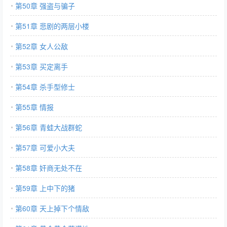
第50章 强盗与骗子
第51章 悲剧的两层小楼
第52章 女人公敌
第53章 买定离手
第54章 杀手型修士
第55章 情报
第56章 青蛙大战群蛇
第57章 可爱小大夫
第58章 奸商无处不在
第59章 上中下的猪
第60章 天上掉下个情敌