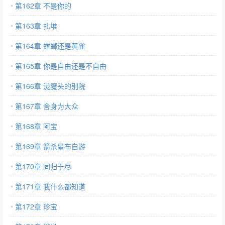
第162章 不是你的
第163章 扎堆
第164章 螳螂还是黄雀
第165章 你是自由还是不自由
第166章 泷魔头的别院
第167章 舍身为大众
第168章 阿宝
第169章 箭杀星布自游
第170章 同归于尽
第171章 我什么都知道
第172章 珍宝