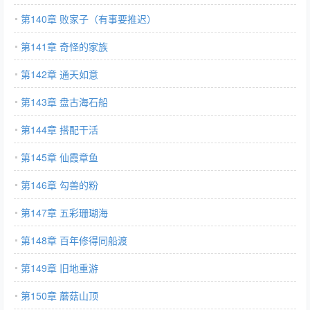
第140章 败家子（有事要推迟）
第141章 奇怪的家族
第142章 通天如意
第143章 盘古海石船
第144章 搭配干活
第145章 仙霞章鱼
第146章 勾兽的粉
第147章 五彩珊瑚海
第148章 百年修得同船渡
第149章 旧地重游
第150章 蘑菇山顶