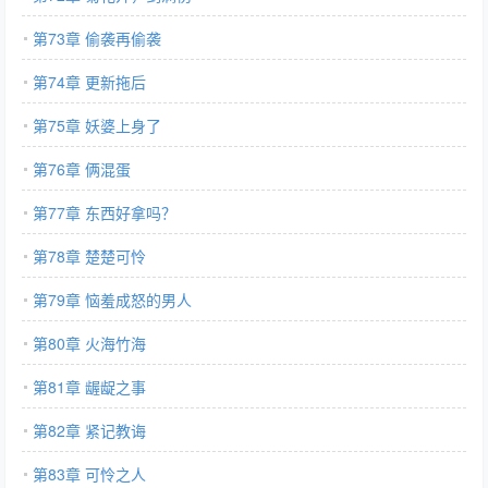
第73章 偷袭再偷袭
第74章 更新拖后
第75章 妖婆上身了
第76章 俩混蛋
第77章 东西好拿吗？
第78章 楚楚可怜
第79章 恼羞成怒的男人
第80章 火海竹海
第81章 龌龊之事
第82章 紧记教诲
第83章 可怜之人