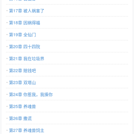
第17章 被人祸害了
第18章 因祸得福
第19章 全仙门
第20章 四十四院
第21章 我在垃圾界
第22章 赔钱吧
第23章 双塔山
第24章 你惹我，我揍你
第25章 养魂兽
第26章 撒谎
第27章 养魂兽饲主