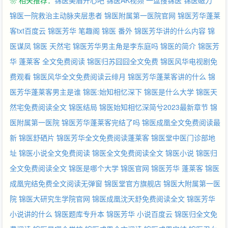
❀ 相关推荐：
锦医美眉开心吧
锦医AK视频
一盘搜锦医
锦医磁力
锦医一院救治主动脉夹层患者
锦医附属第一医院官网
锦医芳华蓬莱
客txt百度云
锦医芳华 笔趣阁
锦医 番外
锦医芳华讲的什么内容
锦
医谋凤
锦医 天然宅
锦医芳华男主角是李东庭吗
锦医的简介
锦医芳
华 蓬莱客 全文免费阅读
锦医归苏囧囧全文免费
锦医风华电视剧免
费观看
锦医风华全文免费阅读云绯月
锦医芳华蓬莱客讲的什么
锦
医芳华蓬莱客男主是谁
锦医:始知相忆深下
锦医是什么大学
锦医天
然宅免费阅读全文
锦医结局
锦医始知相忆深简兮2023最新章节
锦
医附属第一医院
锦医芳华蓬莱客完结了吗
锦医成凰全文免费阅读最
新
锦医舒硒片
锦医芳华全文免费阅读蓬莱客
锦医堂中医门诊部地
址
锦医小说全文免费阅读
锦医全文免费阅读全文
锦医小说
锦医归
全文免费阅读全文
锦医是哪个大学
锦医官网
锦医芳华 蓬莱客
锦医
成凰完结免费全文阅读无弹窗
锦医堂官方旗舰店
锦医大附属第一医
院
锦医大研究生学院官网
锦医成凰沈天舒免费阅读全文
锦医芳华
小说讲的什么
锦医题库专升本
锦医芳华 小说百度云
锦医归全文免