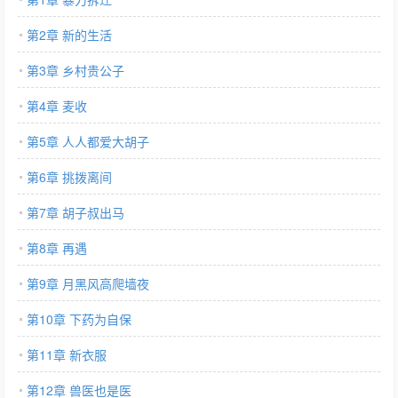
第2章 新的生活
第3章 乡村贵公子
第4章 麦收
第5章 人人都爱大胡子
第6章 挑拨离间
第7章 胡子叔出马
第8章 再遇
第9章 月黑风高爬墙夜
第10章 下药为自保
第11章 新衣服
第12章 兽医也是医