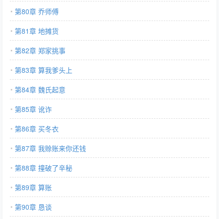
第80章 乔师傅
第81章 地摊货
第82章 郑家挑事
第83章 算我爹头上
第84章 魏氏起意
第85章 讹诈
第86章 买冬衣
第87章 我赊账来你还钱
第88章 撞破了辛秘
第89章 算账
第90章 恳谈