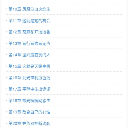
第10章 凤凰泣血火焰生
第11章 这就是她的机会
第12章 荼靡花开淡淡香
第13章 渐行渐去渐无声
第14章 世间最寂寞的人
第15章 这就是天赐良机
第16章 剑光锋利血色扬
第17章 平静中生出诡谲
第18章 寒光嗖嗖疑惑生
第19章 改变自己的心性
第20章 妒燕双栖断离肠