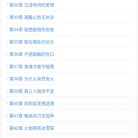
第32章 沉浸世间的爱恨
第33章 满腹心愁无处诉
第34章 我想能陪你到老
第35章 隐在暗处的对头
第36章 不想碰触的伤口
第37章 鬼魂才能守秘密
第38章 为什么突然发火
第39章 真让人揣测不定
第40章 风吹起无限涟漪
第41章 唯闻兵刃交加声
第42章 火焰明亮冰雪裂