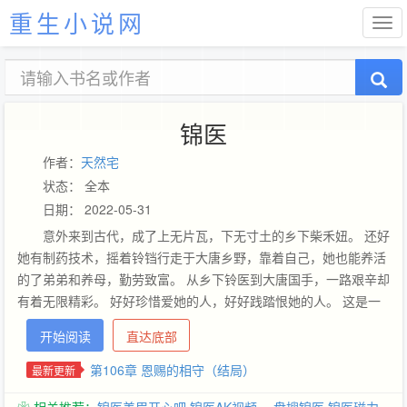
重生小说网
锦医
作者：
天然宅
状态： 全本
日期： 2022-05-31
意外来到古代，成了上无片瓦，下无寸土的乡下柴禾妞。 还好
她有制药技术，摇着铃铛行走于大唐乡野，靠着自己，她也能养活
的了弟弟和养母，勤劳致富。 从乡下铃医到大唐国手，一路艰辛却
有着无限精彩。 好好珍惜爱她的人，好好践踏恨她的人。 这是一
个草根女孩的奋斗史。 －－－－－－－－－ 新书《再嫁》，求筒
开始阅读
直达底部
子们继续支持！
第106章 恩赐的相守（结局）
最新更新