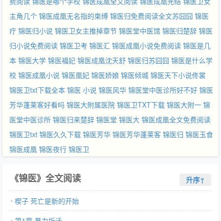
费阅读
锦医是哪个学校
锦医成凰全文阅读
锦医成凰完结
锦医卫女
主角几个
锦医成凰无名指的束缚
锦医归免费阅读全文苏囧囧
锦医
疗
锦医归小说
锦医卫女主推掉章节
锦医堂中医馆
锦医归楚辞
锦医
归小说免费阅读
锦医卫考
锦医汇
锦医成凰小说免费阅读
锦医是几
本
锦医大学
锦医福妃
锦医成凰沈天舒
锦医归苏囧囧
锦医是什么学
校
锦医成凰小说
锦医凰妃
锦医娇娘
锦医倾城
锦医天下小说佟裳
锦医卫txt下载全本
锦医 小说
锦医风华
锦医堂中医诊所好不好
锦医
芳华蓬莱客好看吗
锦医大附属医院
锦医卫TXT下载
锦医大附一
锦
医堂中医诊所
锦医归来楚辞
锦医堂
锦医大
锦医成凰全文免费阅读
锦医卫txt
锦医久久下载
锦医芳华
锦医芳华蓬莱客
锦医归
锦医玉食
锦医成凰
锦医夜行
锦医卫
《锦医》全文阅读
升序↑
楔子 死亡是新的开始
第1章 暴力拆迁