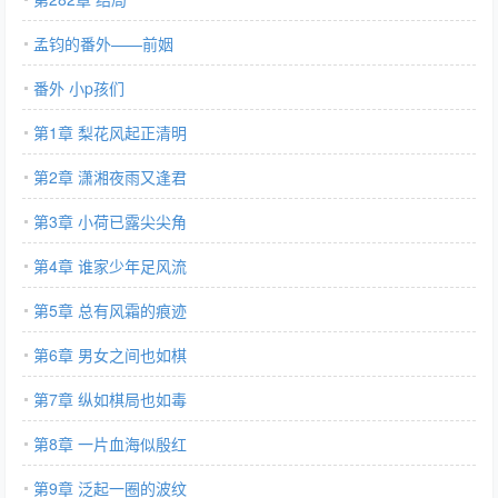
孟钧的番外——前姻
番外 小p孩们
第1章 梨花风起正清明
第2章 潇湘夜雨又逢君
第3章 小荷已露尖尖角
第4章 谁家少年足风流
第5章 总有风霜的痕迹
第6章 男女之间也如棋
第7章 纵如棋局也如毒
第8章 一片血海似殷红
第9章 泛起一圈的波纹