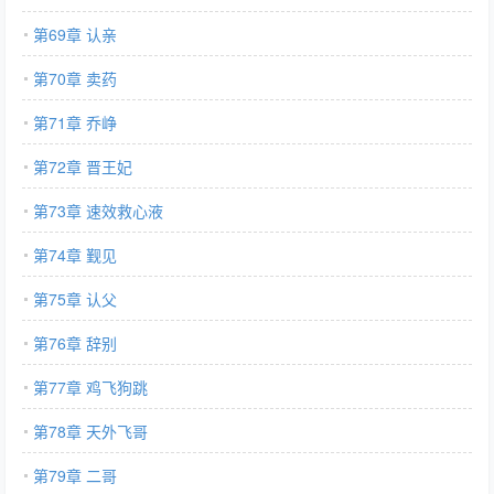
第69章 认亲
第70章 卖药
第71章 乔峥
第72章 晋王妃
第73章 速效救心液
第74章 觐见
第75章 认父
第76章 辞别
第77章 鸡飞狗跳
第78章 天外飞哥
第79章 二哥