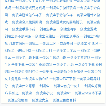
充钱吗
一剑凌尘女主有几个
一剑凌尘斩魔问道
一剑凌尘是正规游
戏吗
一剑凌尘游戏要充钱吗
一剑凌尘手游好玩吗
一剑凌尘手游官
网
一剑凌尘游戏怎么样了
一剑凌尘手游怎么样
一剑凌尘是什么游
戏
一剑凌尘全文免费阅读
一剑凌尘游戏女的要陪她玩
一剑凌尘官
网
一剑凌尘手游下载
一剑凌尘手游
一剑凌尘app
一剑凌尘游戏
一
剑凌尘是不是网游
一剑凌尘我独仙
一剑凌尘道手游
一剑凌尘txt精
校
河洛群侠传一剑凌尘
一剑凌尘txt下载奇书网
一剑凌尘 小说txt
一
剑凌尘小说txt下载
一剑凌尘百科
一剑凌尘百度云
一剑凌尘下部是
什么
一剑凌尘小说下载
一剑凌尘顶点小说
一剑凌尘道游戏
一剑凌
尘txt全集下载
一剑凌尘乘风御剑
一剑凌尘 小说
一剑凌尘下载
乘风
御剑一剑凌尘
御剑红尘
一剑逍遥
一剑斩仙之剑破狼烟
一剑凌尘的
女主角是谁
一剑凌尘人物介绍
一剑凌尘TXT下载
一剑凌尘境界划
分
一剑凌尘什么意思
一剑凌尘
一剑凌尘有几个女主
一剑凌尘好看
吗
诛仙之一剑凌尘
一剑凌尘小说
一剑凌尘txt
一剑凌尘txt全本下载
一剑凌尘笔趣阁
一剑凌尘女主
一剑凌尘百度百科