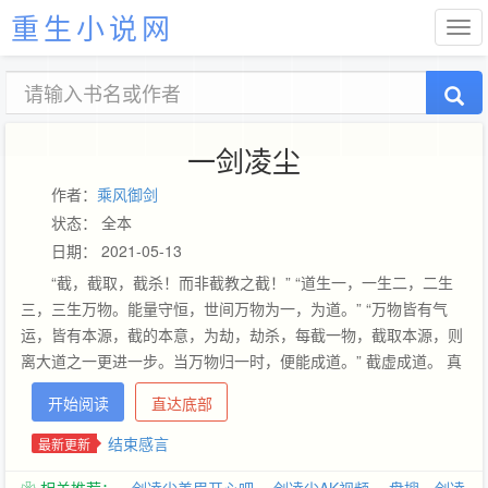
重生小说网
一剑凌尘
作者：
乘风御剑
状态： 全本
日期： 2021-05-13
“截，截取，截杀！而非截教之截！” “道生一，一生二，二生
三，三生万物。能量守恒，世间万物为一，为道。” “万物皆有气
运，皆有本源，截的本意，为劫，劫杀，每截一物，截取本源，则
离大道之一更进一步。当万物归一时，便能成道。” 截虚成道。 真
玄世界第一高手的林尘，本该退出历史舞台，然而，因为一次夺
开始阅读
直达底部
舍，一柄截剑，他的生命轨迹骤然大变，天翻地覆！ …… 继《剑
噬天下》《星神祭》《无上真身》《求败》第五本小说。 本书书群
结束感言
最新更新
号1：207531321(已满）。 本书书群号2：162288261，VIP读者