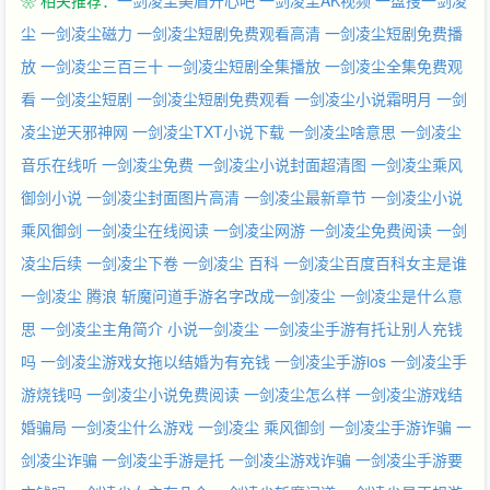
❀ 相关推荐：
一剑凌尘美眉开心吧
一剑凌尘AK视频
一盘搜一剑凌
群：170825559（VIP读者加）
尘
一剑凌尘磁力
一剑凌尘短剧免费观看高清
一剑凌尘短剧免费播
放
一剑凌尘三百三十
一剑凌尘短剧全集播放
一剑凌尘全集免费观
看
一剑凌尘短剧
一剑凌尘短剧免费观看
一剑凌尘小说霜明月
一剑
凌尘逆天邪神网
一剑凌尘TXT小说下载
一剑凌尘啥意思
一剑凌尘
音乐在线听
一剑凌尘免费
一剑凌尘小说封面超清图
一剑凌尘乘风
御剑小说
一剑凌尘封面图片高清
一剑凌尘最新章节
一剑凌尘小说
乘风御剑
一剑凌尘在线阅读
一剑凌尘网游
一剑凌尘免费阅读
一剑
凌尘后续
一剑凌尘下卷
一剑凌尘 百科
一剑凌尘百度百科女主是谁
一剑凌尘 腾浪
斩魔问道手游名字改成一剑凌尘
一剑凌尘是什么意
思
一剑凌尘主角简介
小说一剑凌尘
一剑凌尘手游有托让别人充钱
吗
一剑凌尘游戏女拖以结婚为有充钱
一剑凌尘手游ios
一剑凌尘手
游烧钱吗
一剑凌尘小说免费阅读
一剑凌尘怎么样
一剑凌尘游戏结
婚骗局
一剑凌尘什么游戏
一剑凌尘 乘风御剑
一剑凌尘手游诈骗
一
剑凌尘诈骗
一剑凌尘手游是托
一剑凌尘游戏诈骗
一剑凌尘手游要