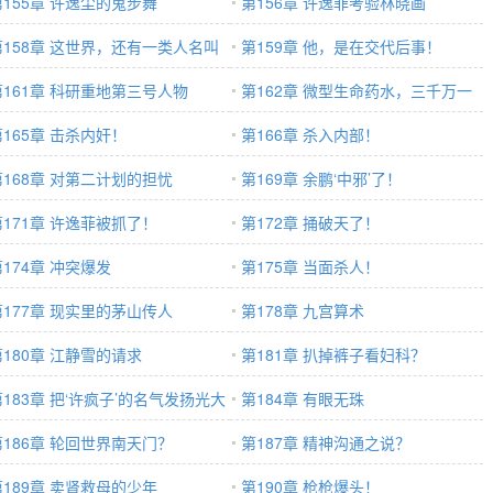
第155章 许逸尘的鬼步舞
第156章 许逸菲考验林晓画
第158章 这世界，还有一类人名叫
第159章 他，是在交代后事！
残
第161章 科研重地第三号人物
第162章 微型生命药水，三千万一
第165章 击杀内奸！
滴
第166章 杀入内部！
第168章 对第二计划的担忧
第169章 余鹏‘中邪’了！
第171章 许逸菲被抓了！
第172章 捅破天了！
第174章 冲突爆发
第175章 当面杀人！
第177章 现实里的茅山传人
第178章 九宫算术
第180章 江静雪的请求
第181章 扒掉裤子看妇科？
第183章 把‘许疯子’的名气发扬光大
第184章 有眼无珠
第186章 轮回世界南天门？
第187章 精神沟通之说？
第189章 卖肾救母的少年
第190章 枪枪爆头！