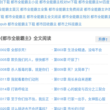
剑下载
都市全能霸主小说
都市全能霸主校对txt下载
都市全能霸主txt百度
全能霸主莫沉
都市全能霸主全集
都市全能霸主免费阅读
都市全能霸主许
下载
都市全能霸主
都市全能霸主全文阅读
都市全能霸主残剑
都市全能霸
pub
都市全能霸主下载
都市回收霸主
都市之科技霸主
《都市全能霸主》全文阅读
升序↑
第002章 全部杀死！
第003章 生活全精通，没啥不会
第005章 欺负我们的人，很快都不
的！
第006章 吓尿了！
存在
第008章 杀人贩毒的事，就是你们
第009章 死？太简单了！
的
第011章 我就看着你们动刑
第012章 局长亲自来道歉
第014章 打铁呼吸法
第015章 心的蜕变与百分之三契合
第017章 至于你们信不信，我反正
度
第018章 行家一出手，女神医心服
了
第020章 这么插进去不会坏事吗？
口服！
第021章 市长的讨好