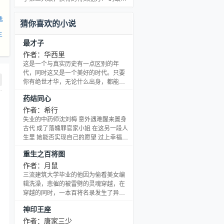
一代帝王，只因要打破这天地桎梏、人
以举起超过自己体重400倍的物体，跳蚤
伦命运，追求那万象红尘、本心天道！
可以跳过它们身长350倍的距离，壁虎的
逸
猜你喜欢的小说
断肢可以短时间重新生长，鹰的视力可
主
以看到10公里外的老鼠，变色龙的皮肤
最才子
可以变幻颜色，而有的生物可以冬眠，
几十年几百年不吃东西…… 这些生物的
作者：华西里
特殊能力，都是他的天赋！
这是一个与真实历史有一点区别的年
代，同时这又是一个美好的时代。只要
你有绝世才华，无论什么出身，都能依
靠科举，一举成名天下知。而作为一个
药结同心
现代人，有着超越古人几百年的知识积
累，和对历史的先知先绝，自然多智近
作者：希行
于妖。 唐诗、宋词、八大家散文，让主
失业的中药师沈刘梅 意外遇难醒来置身
角登上这个时代的文化颠峰。至于八股
古代 成了落魄罪官家小姐 在这另一段人
时文，科场仕进，不过是主角闲着无聊
生里 她能否实现自己的愿望 过上幸福美
时的举手之劳。 这本书写的就是在一个
好的生活－
重生之百将图
略微有些不同的大明朝，写的就是这么
一个在现代普通到不能再普
作者：月鼠
三流建筑大学毕业的他因为偷看美女编
辑洗澡，悲催的被雷劈的灵魂穿越，在
穿越的同时，一本百将名录发生了异
变，成为了一本通灵之书，拥有召唤地
神印王座
球上一百名名将的能力，开始了自己波
澜壮阔的异界之行。 青鸾枪神赵云，雷
作者：唐家三少