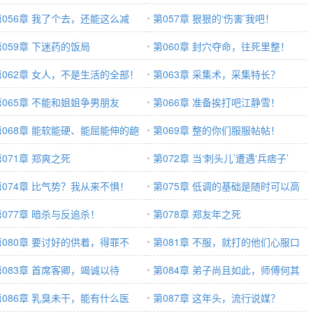
第056章 我了个去，还能这么减
第057章 狠狠的‘伤害’我吧！
？
第059章 下迷药的饭局
第060章 封穴夺命，往死里整！
第062章 女人，不是生活的全部！
第063章 采集术，采集特长？
第065章 不能和姐姐争男朋友
第066章 准备挨打吧江静雪！
第068章 能软能硬、能屈能伸的龅
第069章 整的你们服服帖帖！
哥
第071章 郑爽之死
第072章 当‘刺头儿’遭遇‘兵痞子’
第074章 比气势？我从来不惧！
第075章 低调的基础是随时可以高
第077章 暗杀与反追杀！
调！
第078章 郑友年之死
第080章 要讨好的供着，得罪不
第081章 不服，就打的他们心服口
！
第083章 首席客卿，竭诚以待
服！
第084章 弟子尚且如此，师傅何其
第086章 乳臭未干，能有什么医
强大！
第087章 这年头，流行说媒？