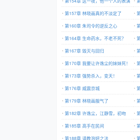
第154章 这一夜，他一个人的表演
第157章 林晓画真的不淡定了
第160章 朱司令的逆反之心
脑
第164章 生命药水，不老不死？
第167章 毁灭与回归
第170章 我要让许逸尘的妹妹死！
第173章 强势杀入，变天！
第176章 威震京城
第179章 林晓画服气了
第182章 许逸尘，江静雪，初吻
第185章 高手在民间
第188章 请教泡妞之法