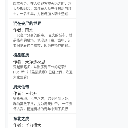
神小霸王李元霸，杀神白起，一个个璀
魔族强势，在人类即将被灭绝之时，六
璨的名字 伴随着那霸业千秋，永久的在
大圣殿崛起，带领着人类守住最后的领
这片异界大陆上流传，哪怕过去千年，
土。一名少年，为救母加入骑士圣殿，
依有人在传唱那绝世百将： 两杆方天画
奇迹、诡计，不断在他身上上演。在这
混在丧尸的世界
戟，三双金银锏，四对盖世名锤，五架
人类六大圣殿与魔族七十二柱魔神相互
神兵车，六张赫赫名弓，
倾轧的世界，他能否登上象征着骑士最
作者：雨水
高荣耀的神印王座？
一只丧尸分身的故事。 巨大的城市，就
是杨亦的猎场，他混迹于丧尸当中，还
要保护着这个城市，因为在杨亦的眼
中，整座城市就是他的领地，里面的一
极品账房
切，皆是他的，不容他人指染。
作者：天净沙秋思
穿越策略师，从账房到王公的逆袭！
PS：新书《最强武帝》已经上传，欢迎
大家观看！
周天仙帝
作者：三七开
德象天地，执应八方，诏令所到之处，
群仙莫敢不从，是为周天仙帝。 一位身
怀古武，精通机械的青年来到了风行大
陆，成为大周国的王长子周建。 这里不
东北之虎
仅有世俗凡尘，还有仙门林立。 他不满
足于只做凡尘大帝，悍然踏上了周天仙
作者：丫力很大