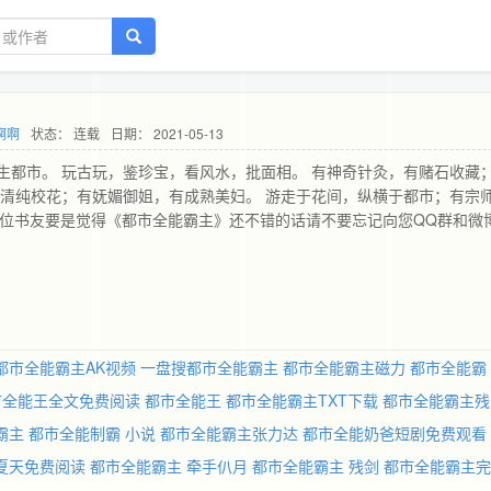
啊啊
状态： 连载
日期： 2021-05-13
生都市。 玩古玩，鉴珍宝，看风水，批面相。 有神奇针灸，有赌石收藏
有清纯校花；有妩媚御姐，有成熟美妇。 游走于花间，纵横于都市；有宗
p;gt; 各位书友要是觉得《都市全能霸主》还不错的话请不要忘记向您QQ群和微
都市全能霸主AK视频
一盘搜都市全能霸主
都市全能霸主磁力
都市全能霸
市全能王全文免费阅读
都市全能王
都市全能霸主TXT下载
都市全能霸主残
霸主
都市全能制霸 小说
都市全能霸主张力达
都市全能奶爸短剧免费观看
夏天免费阅读
都市全能霸主 牵手仈月
都市全能霸主 残剑
都市全能霸主完