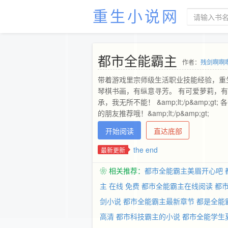
重生小说网
都市全能霸主
作者：
残剑啊啊
带着游戏里宗师级生活职业技能经验，重
琴棋书画，有纵意寻芳。 有可爱萝莉，
承，我无所不能！ &amp;lt;/p&am
的朋友推荐哦！&amp;lt;/p&amp;gt;
开始阅读
直达底部
the end
最新更新
❀ 相关推荐：
都市全能霸主美眉开心吧
主 在线 免费
都市全能霸主在线阅读
都
剑小说
都市全能霸主最新章节
都是全能
高清
都市科技霸主的小说
都市全能学生