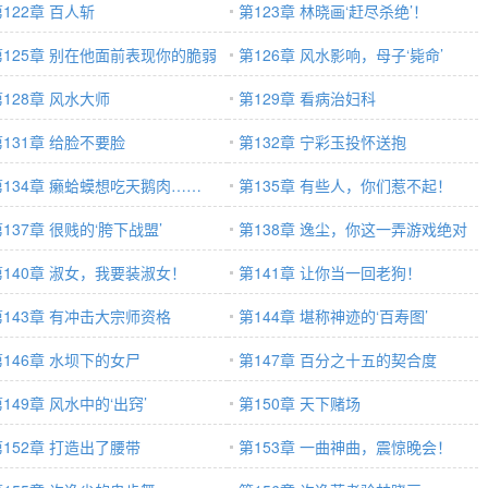
122章 百人斩
还迟到！
第123章 林晓画‘赶尽杀绝’！
第125章 别在他面前表现你的脆弱
第126章 风水影响，母子‘毙命’
第128章 风水大师
第129章 看病治妇科
第131章 给脸不要脸
第132章 宁彩玉投怀送抱
第134章 癞蛤蟆想吃天鹅肉……
第135章 有些人，你们惹不起！
137章 很贱的‘胯下战盟’
第138章 逸尘，你这一弄游戏绝对
第140章 淑女，我要装淑女！
要倒
第141章 让你当一回老狗！
第143章 有冲击大宗师资格
第144章 堪称神迹的‘百寿图’
第146章 水坝下的女尸
第147章 百分之十五的契合度
149章 风水中的‘出窍’
第150章 天下赌场
第152章 打造出了腰带
第153章 一曲神曲，震惊晚会！