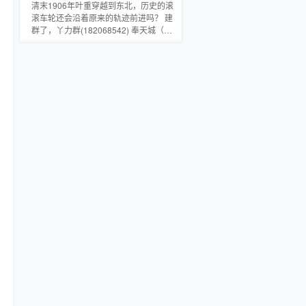
帝之路。
清末1906年叶重穿越到东北，历史的滚
滚车轮还会沿着原来的轨迹前进吗？ 建
群了，丫力群(182068542) 奉天城（今
沈阳） 绥远，热河，察哈尔，在今山
西，河北以北，辽宁，吉林以西。