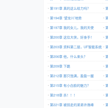
第191章 真的这么给力吗？
第194章 ‘望龙川’地势
第197章 我的女儿，我的天使
第200章 这位大侠，好身手！
第203章 资料第二层，UF智能系统
第206章 他，什么来头？
第209章 下跪
第212章 那只饱满，盈盈一握
第215章 有小白脸的魅力？
第218章 杀！！！
第221章 被拐走的弟弟许逸峰