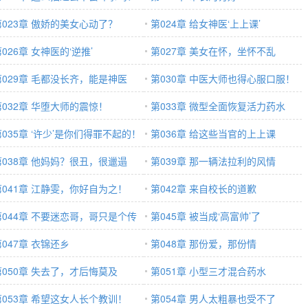
第023章 傲娇的美女心动了？
第024章 给女神医‘上上课’
026章 女神医的‘逆推’
第027章 美女在怀，坐怀不乱
第029章 毛都没长齐，能是神医
第030章 中医大师也得心服口服！
？
第032章 华堕大师的震惊！
第033章 微型全面恢复活力药水
第035章 ‘许少’是你们得罪不起的！
第036章 给这些当官的上上课
第038章 他妈妈？很丑，很邋遢
第039章 那一辆法拉利的风情
第041章 江静雯，你好自为之！
第042章 来自校长的道歉
第044章 不要迷恋哥，哥只是个传
第045章 被当成‘高富帅’了
！
第047章 衣锦还乡
第048章 那份爱，那份情
第050章 失去了，才后悔莫及
第051章 小型三才混合药水
第053章 希望这女人长个教训！
第054章 男人太粗暴也受不了