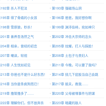
第192章 杀人不犯法
第193章 强磁场山洞
第195章 得了骨癌的小女孩
第196章 爸爸，我好想你啊
第198章 雪原狼，秒杀！
第199章 渊渟岳峙，宛如神只
第201章 善养吾浩然之气
第202章 冲击大宗师的念头
第204章 相亲，曾经的初恋
第205章 炫耀，打人与踩脸！
第207章 嘲讽，轻视
第208章 土包子与贵妇人
第210章 人生恍如初见
第211章 今晚，可以要了我吗？
第213章 你爸也不是什么好东西！
第214章 扭几下屁股当自己会跳
第216章 当你是条疯狗而已！
舞？
第217章 姐夫，救我……
第219章 撸管撸多了……
第220章 父母被埋事件与阴谋
第222章 理解你们，但不放弃杀
第223章 暗藏的敌人