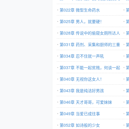
第022章 微型生命药水
第025章 男人，就要硬！
第
第028章 传说中的偷窥女厕所达人
第031章 药剂、采集和厨师的三重
吗
运用
第034章 忍不住就一声吼
第037章 不能一起贫贱，何谈一起
荣华？
第040章 无视你这女人！
第043章 我是纯洁好男孩
第046章 天才哥哥，可爱妹妹
说
第049章 当爱已成往事
第052章 如诗般的少女