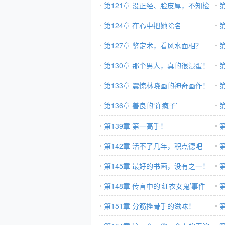
第121章 没正经、脸皮厚，不知检
第
点的臭男人
第124章 在心中把她除名
第127章 鉴定术，看风水面相？
第130章 那个男人，真的很混蛋！
第133章 震惊林晓画的神奇画作！
第136章 善良的‘许疯子’
第
第139章 第一高手！
第142章 活不了几年，积点德吧
第145章 最好的书画，没有之一！
第148章 传言中的‘红衣女鬼’事件
第
第151章 分筋挫骨手的滋味！