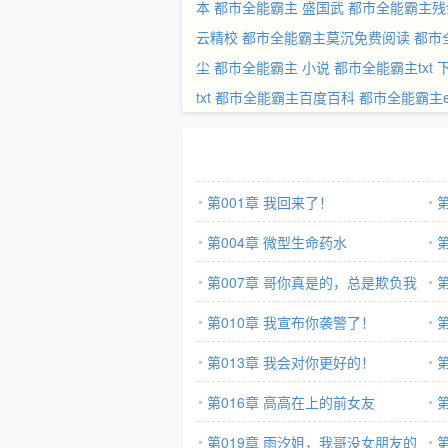
本
都市全能霸主 盛国武
都市全能霸主残
云精校
都市全能霸主莫沉免费阅读
都市
尘
都市全能霸主 小说
都市全能霸主txt 
txt
都市全能霸主百度百科
都市全能霸主e
第001章 我回来了！
第004章 微型生命药水
第007章 哥你真是的，总是欺负我
会
第010章 我宣布你袭警了！
干
第013章 我会对你更好的！
第016章 高高在上的前女友
第019章 雨汐姐，我哥没女朋友的
信