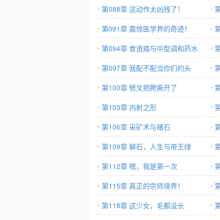
第088章 这动作太凶残了！
术
第091章 震惊医学界的奇迹！
态
第094章 食道癌与中型调和药水
第097章 我配不配当你们的头
头？！
第100章 劈叉把胯撕开了
意
第103章 内射之形
第106章 采矿术与赌石
第109章 解石，人生与帝王绿
第112章 嗯，我是第一次
第115章 真正的宗师境界！
点
第118章 这少女，毛都没长