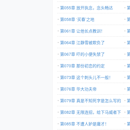
第055章 放开执念，念头畅达
第058章 ‘买春’之地
肥
第061章 让他长点教训！
第064章 江静雪被欺负了
第067章 吓的小便失禁了
第070章 那份初恋的约定
牙
第073章 这个刺头儿不一般！
第076章 华大功夫帝
第079章 真是不知死字是怎么写的
第082章 无限连招，给下马威者下
得
马威！
第085章 不遭人妒是庸才！