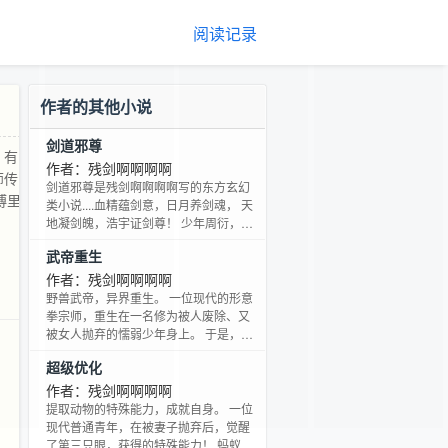
阅读记录
作者的其他小说
剑道邪尊
；有
作者：残剑啊啊啊啊
师传
剑道邪尊是残剑啊啊啊啊写的东方玄幻
博里
类小说....血精蕴剑意，日月养剑魂， 天
地凝剑魄，浩宇证剑尊！ 少年周衍，偶
得形意拳奥义传承，衍化形意十二形战
武帝重生
兽剑魂，一剑出而天下惊！ 剑道邪尊，
唯我不朽！ ---- 已完本《无忌传人》
作者：残剑啊啊啊啊
《霸剑道》《武帝重生》《超级优化》
野兽武帝，异界重生。 一位现代的形意
《都市全能霸主》等，质量保证，请放
拳宗师，重生在一名修为被人废除、又
心收藏。 微博：t。。/snow9742 Q群：
被女人抛弃的懦弱少年身上。 于是，修
64537585
炼形意十二形，凝聚十二系魔法于丹
超级优化
田，模仿太阳系创造宇宙丹田，天赋横
扫一切超级天才！ 强者的灵魂，枭雄的
作者：残剑啊啊啊啊
本质，无论重生在谁身上，都不会改
提取动物的特殊能力，成就自身。 一位
变！ 从禽兽狠辣、嗜血疯狂的野兽宗
现代普通青年，在被妻子抛弃后，觉醒
师，逐渐蜕变为侠骨柔肠、浩然正气的
了第三只眼，获得的特殊能力！ 蚂蚁可