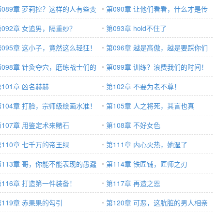
？
第089章 萝莉控？这样的人有些变
第090章 让他们看看，什么才是传
啊
第092章 女追男，隔重纱？
奇！
第093章 hold不住了
第095章 这小子，竟然这么轻狂！
第096章 越是高傲，越是要踩你们
第098章 针灸夺穴，磨练战士们的
的脸！
第099章 训练？浪费我们的时间！
志！
第101章 凶名赫赫
第102章 不要为老不尊！
第104章 打脸，宗师级绘画水准！
第105章 人之将死，其言也真
第107章 用鉴定术来赌石
第108章 不好女色
第110章 七千万的帝王绿
第111章 内心火热，她湿了
第113章 哥，你能不能表现的愚蠢
第114章 铁匠铺，匠师之刃
儿
第116章 打造第一件装备！
第117章 再造之恩
第119章 赤果果的勾引
第120章 可恶，这肮脏的男人相亲