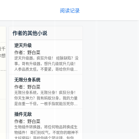
阅读记录
作者的其他小说
逆天升级
级千
作者：野白菜
你想
逆天升级器，疯狂升级！ 经脉缺陷？没
事，哥有升级器，想升几级就升几级！
……
人参品质太低，不要紧，哥给你升级千
年的够不够？不够！好吧，那就升起成
无限分身系统
万年的！ 想要件仙器？行，给哥把菜
刀，哥给你升级神器！ 啥？小猫眯，你
作者：野白菜
想尝尝朱雀凤凰的味道？行，主人给把
无限分身系统，无限分身！疯狂分身！
你升级成神兽先！ 白菜继《插件无敌》
你天生神力？我有蚂蚁分身，我的力量
后，逆天的“升级器”又来啦！ 书友群：
是自重一千倍，一根手指就能压死你！
108674199(已满）、35172103（未
你有神功护体？也渣！我有超级壁虎分
插件无敌
满）、VIP高级群16897357
身，能变色，断肢都能重生！你过目不
忘，千里风，顺风耳？还是渣！我有16
作者：野白菜
核手机分身，我眼睛是摄像头，嗓子是
生物插件转换器，将任何物品转换成生
扬声器，信号连天地！千里算什么？万
物插件！ 哥们别叹气，不就你的眼神不
里之外都能找到你！你武功盖世，天下
太好使吗！哥给你插个望远镱，包你想