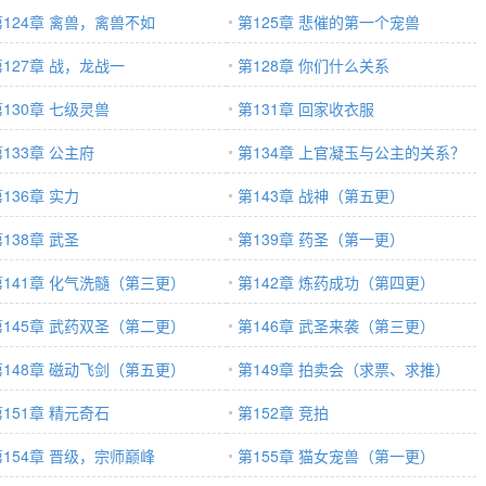
第124章 禽兽，禽兽不如
第125章 悲催的第一个宠兽
第127章 战，龙战一
第128章 你们什么关系
第130章 七级灵兽
第131章 回家收衣服
133章 公主府
第134章 上官凝玉与公主的关系？
136章 实力
第143章 战神（第五更）
138章 武圣
第139章 药圣（第一更）
第141章 化气洗髓（第三更）
第142章 炼药成功（第四更）
第145章 武药双圣（第二更）
第146章 武圣来袭（第三更）
第148章 磁动飞剑（第五更）
第149章 拍卖会（求票、求推）
第151章 精元奇石
第152章 竞拍
第154章 晋级，宗师巅峰
第155章 猫女宠兽（第一更）