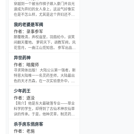
穿越到一个被当作棋子嫁入豪门并且光
速成为弃妇的女人身上，这运气好像实
在是不怎么样，尤其是这个弃妇还不得
不养着两个不被亲爹待见的拖油瓶。 不
我的老婆是军阀
过既来之则安之，这种自生自灭，啊，
不对，应该是自给自足，远离内宅争斗
作者：录事参军
的弃妇生活其实还是很悠然的，女主角
颠覆晚清，弄权庙堂，羽扇纶巾，谈笑
对自己的穿越十万分的满意。 但是，孩
间翻天覆地。 萝莉天下，调教军阀，风
子他爹，你……你你你到底为什么又要
花雪月，一曲江山觅知音。 参军出品，
在五年后闯进来？还蹬鼻子上脸的步步
必属精品 一部开国皇帝的奋斗史，一部
异世药神
进逼，特么你有这个资格吗？ 乱了……
中华文明的开拓史 不一样的穿越文，轻
全乱了
松过瘾和历史厚重谁说不能兼得？
作者：暗魔师
寻求简体出版！ 大陆公认第一强者，斯
特恩大陆唯一一名灵药圣师，大陆最出
色的天才杰森，在一次实验意外中，进
入时空乱流，回到了三千年前的灵师蛮
少年药王
荒时代，在这个灵药师发展还未成熟的
年代，在这个落后的灵师时代，且看重
作者：逐没
生之后的杰森，如何利用自己的力量，
【简介】他是东大最破落专业——草业
再度站在大陆的巅峰，突破自己的前世
科学的学生，却得到了古仙术神农仙草
桎梏！
诀的传承。于是，他种灵草，制灵药，
在这个中药没落、西药横行的时代，横
杀手房东俏房客
扫药品市场，成为一代灵药之王。
作者：老施