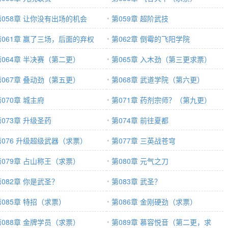
第058章 让你没有出场的机会
第059章 超阶武技
第061章 赢了三场，后面的弃权
第062章 倒霉的飞阳学院
第064章 半决赛（第二更）
第065章 入木劲（第三更求票）
第067章 叠动劲（第五更）
第068章 武道学院（第六更）
070章 城主府
第071章 药剂宗师？（第九更）
第073章 升级圣药
第074章 前往夏都
第076 升级超级武器（求票）
第077章 三英战苍穹
第079章 占山称王（求票）
第080章 元气之刀
第082章 你是武圣？
第083章 武圣？
第085章 特招（求票）
第086章 金刚硬劲（求票）
第088章 金牌学员（求票）
第089章 慕容悦音（第二更，求