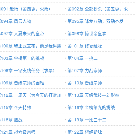
第091 赶场（第四更，求票）
票）
第092章 全部秒杀（第五更，求
第094章 风云人物
票）
第095章 降龙八劲，双劲齐发
第097章 大夏未来的皇帝
第098章 惊世帝皇拳
第100章 我正式宣布，他是我男朋
第101章 修复经脉
第103章 金榜第十的挑战
第104章 一挑二
第106章 十钻支线任务（求票）
第107章 力战宗师
第109章 晋级宗师的困难
第110章 晋级宗师
第112章 十周天（为今天的打赏加
第113章 天级武技—幻影拳
）
第115章 今天特殊
第116章 金榜第九的挑战
118章 赌战
第119章 一比三十二
第121章 战六级宗师
第122章 斩经断脉