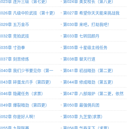
第023章 连升三级（第七更）
更！）
第024章 美女校长（第八更）
第026章 凡级中阶武技（第十更）
第027章 希望你天天能来挑战我
第029章 五万金币
第030章 来吧，打劫我吧！
第032章 竞拍武技
第033章 七转回颜丹
035章 寸劲拳
第035章 十星级主线任务
第037章 刻苦修炼
第038章 替天行道
第040章 我们少爷要见你（第一
第041章 初战暗劲（第二更）
）
第043章 碎蛋龙爪手（第四更）
第044章 修成暗劲（第五更）
第046章 隐藏任务（求票）
第047章 八部熔炉（第二更，依然
第049章 爆裂暗劲（第四更）
求票）
第050章 最强佣兵团
第052章 你是好人啊！
第053章 九芝堂(求票）
第055章 九院联赛
第056章 气吞天下（求票）