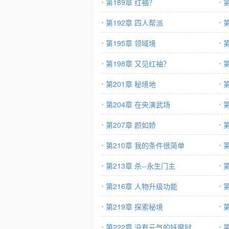
第189章 红袖？
第192章 四人帮派
第195章 领域境
第198章 又见红袖？
第
第201章 秘境地
第204章 在央演武场
第207章 颜如娇
第210章 我的条件很简单
第213章 杀--永生门主
第216章 人物升级功能
第219章 探索秘境
第222章 没有元气的妖魔狱