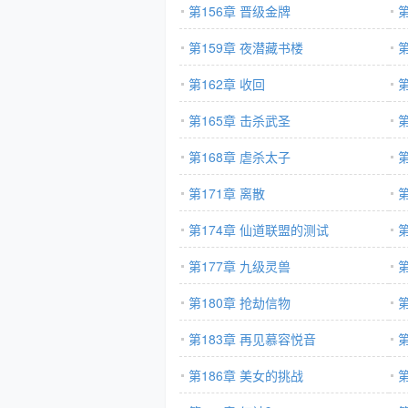
第156章 晋级金牌
第159章 夜潜藏书楼
第162章 收回
第165章 击杀武圣
第
第168章 虐杀太子
第171章 离散
第174章 仙道联盟的测试
第
第177章 九级灵兽
第180章 抢劫信物
第183章 再见慕容悦音
第
第186章 美女的挑战