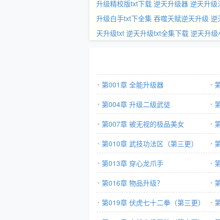
升级精校版txt下载
逆天升级器
逆天升级
升级白手txt下全集
吞噬天赋逆天升级
逆
天升级txt
逆天升级txt全集下载
逆天升级
第001章 全能升级器
第004章 升级二级武徒
第007章 被无视的极品美女
第010章 武技功法区（第三更）
第013章 穿心龙爪手
更
第016章 物品升级？
第019章 伏虎七十二拳（第三更）