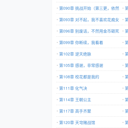
第090章 挑战开始（第三更，依然
求票）
第093章 对不起，我不喜欢花痴女
第096章 别废话，不然用金币砸死
你
第099章 你断续，我看着
第102章 逆天绝脉
友
第105章 感谢，非常感谢
第108章 校花都是我的
第111章 化气决
第114章 王朝公主
更
第117章 高手齐聚
第
第120章 天穹赌战馆