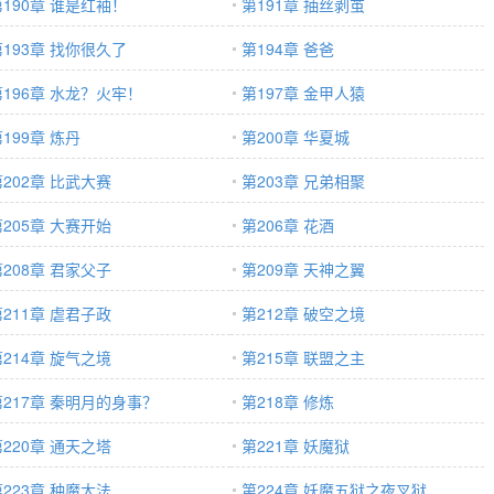
第190章 谁是红袖！
第191章 抽丝剥茧
第193章 找你很久了
第194章 爸爸
第196章 水龙？火牢！
第197章 金甲人猿
199章 炼丹
第200章 华夏城
第202章 比武大赛
第203章 兄弟相聚
第205章 大赛开始
第206章 花酒
第208章 君家父子
第209章 天神之翼
第211章 虐君子政
第212章 破空之境
第214章 旋气之境
第215章 联盟之主
第217章 秦明月的身事？
第218章 修炼
第220章 通天之塔
第221章 妖魔狱
第223章 种魔大法
第224章 妖魔五狱之夜叉狱