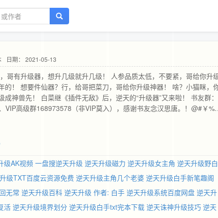
本
日期： 2021-05-13
事，哥有升级器，想升几级就升几级！ 人参品质太低，不要紧，哥给你升
年的！ 想要件仙器？行，给哥把菜刀，哥给你升级神器！ 啥？小猫眯，
成神兽先！ 白菜继《插件无敌》后，逆天的“升级器”又来啦！ 书友群：
未满）、VIP高级群168973578（非VIP莫入），感谢书友念汉思唐。！@#￥%
）
升级AK视频
一盘搜逆天升级
逆天升级磁力
逆天升级女主角
逆天升级野白
升级TXT百度云资源免费
逆天升级主角几个老婆
逆天升级白手新笔趣阁
轮回无常
逆天升级百科
逆天升级 作者: 白手
逆天升级系统百度网盘
逆天升
复活
逆天升级境界划分
逆天升级白手txt完本下载
逆天诛神升级技巧
逆天