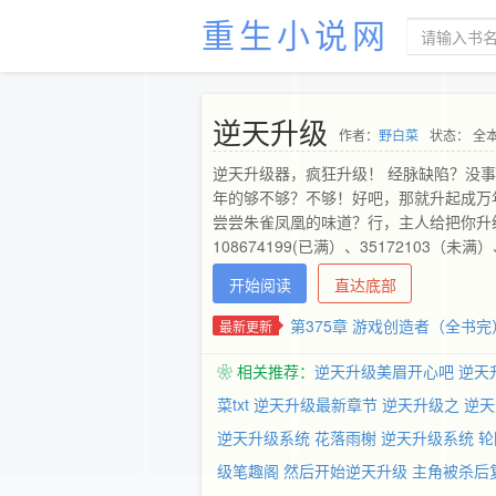
重生小说网
逆天升级
作者：
野白菜
状态： 全
逆天升级器，疯狂升级！ 经脉缺陷？没
年的够不够？不够！好吧，那就升起成万
尝尝朱雀凤凰的味道？行，主人给把你升级
108674199(已满）、35172103（
&amp;amp;*（）和光光友情提供！
开始阅读
直达底部
第375章 游戏创造者（全书完
最新更新
❀ 相关推荐：
逆天升级美眉开心吧
逆天
菜txt
逆天升级最新章节
逆天升级之
逆天
逆天升级系统 花落雨榭
逆天升级系统 
级笔趣阁
然后开始逆天升级
主角被杀后