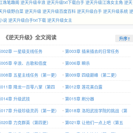
江逸笔趣阁
逆天升级辛浪
逆天升级txt下载白手
逆天升级江逸女主角
逆天
天升级野白菜
逆天升级
逆天升级百度百科
逆天升级白手
逆天升级系统
小说
逆天升级白手txt下载
逆天升级女主
《逆天升级》全文阅读
升序↑
第002章 一星级支线任务
第003章 插来插去的日常任务
第005章 辛浪、古歌和佰度
第006章 瞬杀
第008章 五星主线任务（第一更）
第009章 四级巅峰（第二更）
第011章 降龙一百零八掌（第四
第012章 莲花美白露
）
第014章 升级武技
第015章 刷分器
第017章 升级珍级灵药（第一更）
第018章 洛阳武技学院的挑战（第
第020章 力克群英（第四更）
二更）
第021章 让他们一点上吧（第五