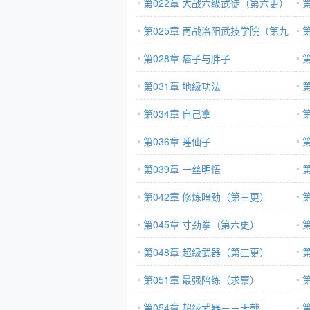
第022章 大战六级武徒（第六更）
第025章 再战洛阳武技学院（第九
更）
第028章 痞子与胖子
第031章 地级功法
第034章 自己拿
第
第036章 睡仙子
第039章 一丝明悟
第042章 修炼暗劲（第三更）
更
第045章 寸劲拳（第六更）
第048章 超级武器（第三更）
第051章 最强陪练（求票）
第054章 超级武器－－天戟