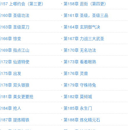
第157 上哪约会（第三更）
第158章 逛街（第四更）
第160章 圣级功法
第161章 圣级，圣级三品
第163章 圣级菜刀
第164章 玄阴御气决
166章 惊变
第167章 力战三大武圣
第169章 指点江山
第170章 无名功法
第172章 仙道特使
第173章 看着眼熟
175章 出发
第176章 灵兽
第178章 双头银狼
第179章 守株待兔
第181章 美女更要抢
第182章 莫倾城
184章 抢人
第185章 永生门
第187章 提炼精铁
第188章 炼化精元石