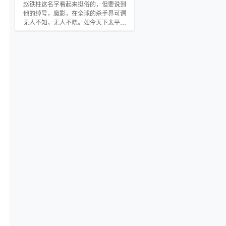
赵铁柱这名字看起来挺俗的，但要说到
他的绰号，魔影，在全球的杀手界可谓
无人不知，无人不晓。如今天下太平，
这杀手的生意也不好做了，听说搞房产
赚钱，于是，赵铁柱买下一大套的别
墅，当起了传说中的包租公。 本别墅只
租给单身女子，男人靠边。赵铁柱在一
个知名的社交网站贴出招租广告。萝
莉，御姐，熟女纷纷出现在这幢别墅
里，警花，校花 各种花出现在他周围。
称霸校园，统一江湖，只为让我的房客
住的更惬意。）