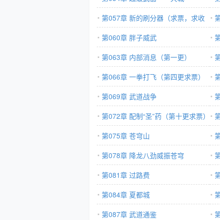
第057章 新的刷分器（求票，求收
藏）
第060章 胖子威武
第063章 内部消息（第一更）
第066章 一拳打飞（第四更求票）
第069章 武道战争
第
第072章 配制“圣”药（第十更求票）
第075章 苍穹山
第078章 降龙八劲威振苍穹
第081章 过路费
第084章 夏都城
第087章 武道通鉴