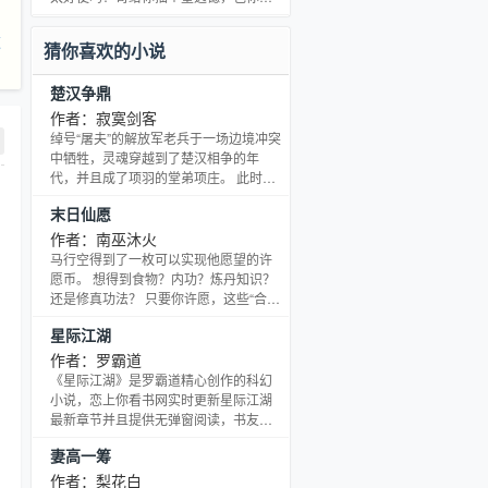
第一？我复制你成为分身，先打得过你
看多远就看多远！什么？你还想要透视
自己再说是天下第一。蚂蚁分身；壁虎
功能？好吧，好吧，哥多费点能量给你
逆
猜你喜欢的小说
分身；蜘蛛分身；手机分身
的视力插件升升级，就是当X光都没问
题！ 天使MM别哭，有啥事，哥安慰
楚汉争鼎
你！啊！翅膀断了！没事没事，哥再给
你插一对！ 什么？你想当上帝？好吧，
作者：寂寞剑客
那哥往你脑子里插本圣经！ 插件无敌，
绰号“屠夫”的解放军老兵于一场边境冲突
插件万岁，插碎星空，插破苍穹！
中牺牲，灵魂穿越到了楚汉相争的年
代，并且成了项羽的堂弟项庄。 此时，
楚汉之争已经进入尾声，项羽已经穷途
末日仙愿
末路。 垓下之战，十万楚军灰飞烟灭，
项羽乌江自刎，项庄临危受命，可他手
作者：南巫沐火
下只有三千残部，而且军心涣散，士气
马行空得到了一枚可以实现他愿望的许
低落，江东根基也即将失守，最为要命
愿币。 想得到食物？内功？炼丹知识？
的是，刘邦、韩信的七十万大军还在周
还是修真功法？ 只要你许愿，这些“合
围窥伺。 项庄虽然拥有后世穿越而来的
理”的愿望都可能实现！ 在这个末日来临
星际江湖
灵魂，可他真能力挽狂澜，真能带着三
凶兽横行的时代，人类从高高在上的万
千残部逃出生天，他
物之灵沦落为食物般的存在。 为了让人
作者：罗霸道
类重新站在世界的巅峰，马行空在许愿
《星际江湖》是罗霸道精心创作的科幻
币的帮助下，坚定狠戾地为人类踏出了
小说，恋上你看书网实时更新星际江湖
一条光明的修炼之路。 彪悍的旅程，自
最新章节并且提供无弹窗阅读，书友所
许愿币开始。
发表的星际江湖评论，并不代表恋上你
妻高一筹
看书网赞同或者支持星际江湖读者的观
点。
作者：梨花白