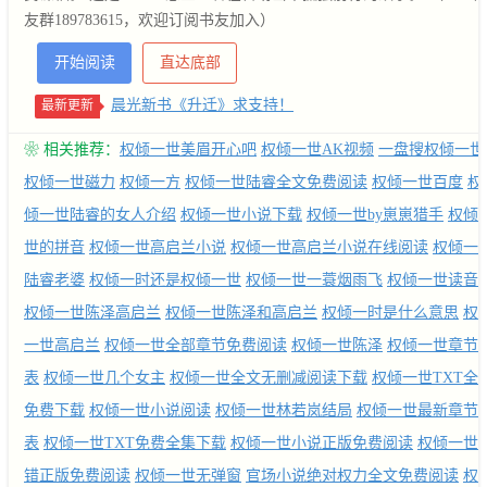
友群189783615，欢迎订阅书友加入）
开始阅读
直达底部
晨光新书《升迁》求支持！
最新更新
❀ 相关推荐：
权倾一世美眉开心吧
权倾一世AK视频
一盘搜权倾一世
权倾一世磁力
权倾一方
权倾一世陆睿全文免费阅读
权倾一世百度
权
倾一世陆睿的女人介绍
权倾一世小说下载
权倾一世by崽崽猎手
权倾
世的拼音
权倾一世高启兰小说
权倾一世高启兰小说在线阅读
权倾一
陆睿老婆
权倾一时还是权倾一世
权倾一世一蓑烟雨飞
权倾一世读音
权倾一世陈泽高启兰
权倾一世陈泽和高启兰
权倾一时是什么意思
权
一世高启兰
权倾一世全部章节免费阅读
权倾一世陈泽
权倾一世章节
表
权倾一世几个女主
权倾一世全文无删减阅读下载
权倾一世TXT全
免费下载
权倾一世小说阅读
权倾一世林若岚结局
权倾一世最新章节
表
权倾一世TXT免费全集下载
权倾一世小说正版免费阅读
权倾一世
错正版免费阅读
权倾一世无弹窗
官场小说绝对权力全文免费阅读
权