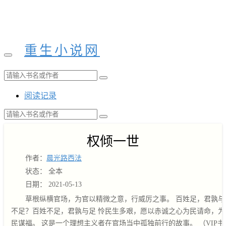
重生小说网
阅读记录
权倾一世
作者：
晨光路西法
状态： 全本
日期： 2021-05-13
草根纵横官场，为官以精微之意，行威厉之事。 百姓足，君孰与
不足？百姓不足，君孰与足 怜民生多艰，愿以赤诚之心为民请命，为
民谋福。 这是一个理想主义者在官场当中孤独前行的故事。 （VIP书