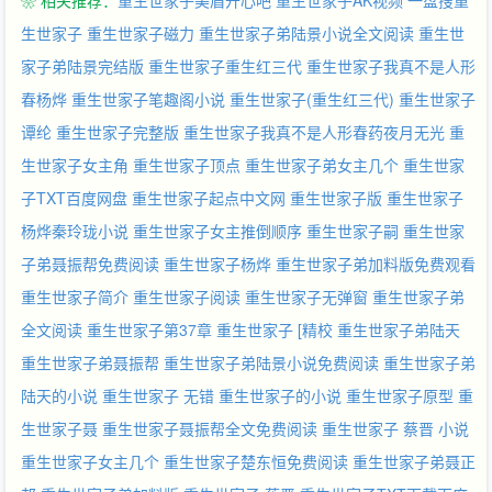
❀ 相关推荐：
重生世家子美眉开心吧
重生世家子AK视频
一盘搜重
生世家子
重生世家子磁力
重生世家子弟陆景小说全文阅读
重生世
家子弟陆景完结版
重生世家子重生红三代
重生世家子我真不是人形
春杨烨
重生世家子笔趣阁小说
重生世家子(重生红三代)
重生世家子
谭纶
重生世家子完整版
重生世家子我真不是人形春药夜月无光
重
生世家子女主角
重生世家子顶点
重生世家子弟女主几个
重生世家
子TXT百度网盘
重生世家子起点中文网
重生世家子版
重生世家子
杨烨秦玲珑小说
重生世家子女主推倒顺序
重生世家子嗣
重生世家
子弟聂振帮免费阅读
重生世家子杨烨
重生世家子弟加料版免费观看
重生世家子简介
重生世家子阅读
重生世家子无弹窗
重生世家子弟
全文阅读
重生世家子第37章
重生世家子 [精校
重生世家子弟陆天
重生世家子弟聂振帮
重生世家子弟陆景小说免费阅读
重生世家子弟
陆天的小说
重生世家子 无错
重生世家子的小说
重生世家子原型
重
生世家子聂
重生世家子聂振帮全文免费阅读
重生世家子 蔡晋 小说
重生世家子女主几个
重生世家子楚东恒免费阅读
重生世家子弟聂正