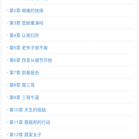
第2章 艰难的抉择
第3章 悲剧重演吗
第4章 认祖归宗
第5章 老爷子很不爽
第6章 改变从细节开始
第7章 到基层去
第8章 聂三哥
第9章 三哥牛逼
第10章 天生的宿敌
第11章 聂振邦的行动
第12章 聂家太子