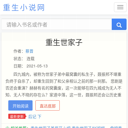
重生小说网
重生世家子
作者：
蔡晋
状态： 连载
日期： 2021-05-13
四九城内，被称为世家子弟中最窝囊的私生子，聂振邦不堪重
负终于自杀了，却重生回到了和父亲相认之前的那一刹那。 悲剧是
否还会重演？赫赫有名的窝囊废，这一次能够在四九城成为无人不
知、无人不晓的存在么？家道中落，这一世，聂振邦还会让历史重
演吗？私生子也有掌控家族的那一天么？
开始阅读
直达底部
后记 下
最新更新