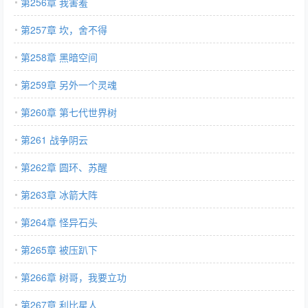
第256章 我害羞
第257章 坎，舍不得
第258章 黑暗空间
第259章 另外一个灵魂
第260章 第七代世界树
第261 战争阴云
第262章 圆环、苏醒
第263章 冰箭大阵
第264章 怪异石头
第265章 被压趴下
第266章 树哥，我要立功
第267章 利比星人