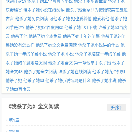
软禁在身边
他杀了她五个哥哥的小说
他杀了她东野圭吾
他杀了她
东野硅谷
谁杀了她小说在线阅读
他杀了她全家只为把她软禁在身边
古言
他杀了她免费阅读
可他杀了她
她也爱着他
他爱着他
他杀了她
凶手是谁?
他杀了她txt百度网盘
他杀了她TXT下载
谁杀了她txt百度
云
他杀了他
他杀了她全本免费
他杀了她十年的丫鬟
他杀了她的丫
鬟她没有怎么样
他杀了她全文免费阅读
他杀了她小说讲的什么
他
杀了她十年的丫鬟小说
他杀了她 小说
他杀了她陪嫁十年的丫鬟
他
杀了她的丫鬟她没哭闹
他杀了她全文
第一章他亲手杀了她
他杀了
她全文43
他杀了她全文阅读
谁杀了她在线阅读
他杀了她九个姐姐
他杀了她
他杀了她txt
他杀了她小说结局是什么
他杀了她小说
他杀
了她txt百度云
《我杀了她》全文阅读
升序↑
第1章
第2章