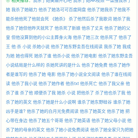
❀ 相关推荐：
我杀了她美眉开心吧
我杀了她AK视频
一盘搜我杀了
她
我杀了她磁力
他杀了她洛可可百度网盘
他杀了她我杀了他我不
能杀他他死了他就会死
《她杀》
杀了他然后杀了我歌词
她杀了我
他杀了她但他昨天就死了
他杀死了新娘
他杀了丈夫
他杀了她的父
皇
但他没算到他的小公主葬身火海
他杀了她三次
他杀死了
他杀了
王
他·杀 小说
杀她小说
他杀了她东野圭吾在线阅读
我杀了她
我成
为她
她也得死
她杀了谁
他杀小说
他杀了她电影
他杀了她东野圭吾
小说结局是什么样的
杀她死讲的是什么
他杀了她免费
他杀了她作
者是谁写的
他杀了她 电影
他杀了她小说全文阅读
他杀了谁在线阅
读
他杀了我小说
他杀了她作者
他杀txt
他杀死亡
他杀了我父亲
他
杀了谁
杀了他
顺便杀了我
她杀 小说
把他杀了
杀了他也杀了我
他
杀了她的英文
他杀了她是什么小说啊
谁杀了她东野硅谷
谁杀了她
凶手是谁?
他杀了她的白月光免费阅读
他杀了她英文
他杀了她 把
心带在身边
他杀了她五个哥哥
他杀了她英语
他杀了她父母小说
他
杀了她的母亲的英文
他杀了她小说免费阅读
他杀了她全家只为把她