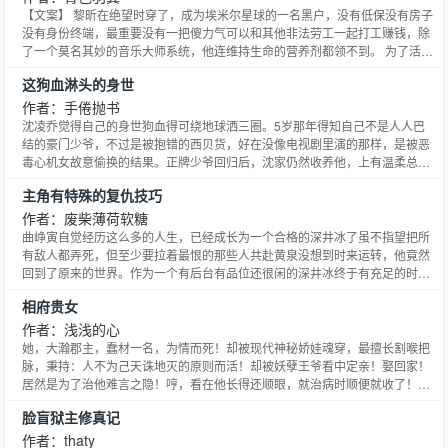
【文案】 黎昕在绝望时穿了，成为埃米尔星球的一名黑户，没有低保没有房子
没有身份终端，最重要没有一把傻力气可以和其他非法劳工一起打工赚钱，除
了一个莫名其妙的音乐大师系统，他连维持生命的营养剂都领不到。 为了活下
去，他不得不为成为一名星际音乐大师而努力奋斗。 不过…… 成功从卖唱开始
这狗血淋头的身世
是怎么回事啊！！ 这是一个街头艺人成为星际古典音乐大师顺便泡到星将的励
志奋斗史，话说还带音（卖）乐（唱）系统是怎么回事2
作者：手倦抛书
沈凌乔觉得自己的身世狗血得可绕地球洒三圈。5岁那年得知自己不是人人巴
结的豪门少爷，不过是被抱错的西贝货，好在没像电视剧里演的那样，是被恶
毒心机女故意偷换的结果。正牌少爷回归后，沈家仍然收养他，上有温柔总裁
老爸和男神学霸哥哥，沈凌乔完全是被娇养长大。等他被养成呆萌乖巧的安静
主角有特殊的复仇技巧
美男纸，突然发现前方高能预警，一大泼谜之身世新鲜热乎狗血正在兜头而
来。“救命啊~”“乖，快到怀里来。”下周一入V，到时三更，姑娘
作者：废柴薄荷软糖
曲峥寅自觉经历这么多的人生，已经成长为一个合格的深井冰了虽不指望把所
有敌人都弄死，但至少要拉着最恨的那些人共赴黄泉没想到时来运转，他竟然
回到了原来的世界。作为一个有后台有品位还很闲的深井冰终于有充足的时间
策划一场畅快的复仇行动多么幸福！他所享受的，正是看着这些人在他的眼前
相府贵女
挣扎求生却只能陷入地狱……入文将于本周三，也就是4月1日入v，因为字数
太多了，倒过的小天使就不用重复买了哦。入谢大家支持~(≧▽
作者：浅浅的心
她，大瀚郡主，蠢材一名，为情而死！却被现代神秘娇娃魂穿，最擅长割喉把
脉，秉持：人不为己天诛地灭的原则而活！却被妖孽王爷看中定亲！娶回家！
居然是为了治他难言之隐！哼，看在他长得还顺眼，就治病时顺便就收了！本
文纯属虚构，请勿模仿。
脸盲狱主修真记
作者：thaty