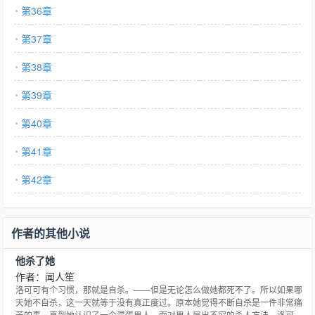
第36章
第37章
第38章
第39章
第40章
第41章
第42章
作者的其他小说
他杀了她
作者：闻人笙
洛可可有个习惯，那就是自杀。——但是无论怎么做她都死不了。所以如果哪
天她不自杀，这一天就等于没有真正度过。原本她觉得不断自杀是一件非常痛
苦的事，直到她认识了一个混蛋男人。面对男人层出不穷的杀人方法，洛可可