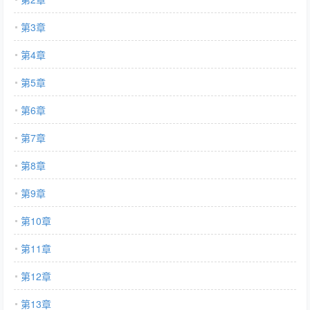
第3章
第4章
第5章
第6章
第7章
第8章
第9章
第10章
第11章
第12章
第13章