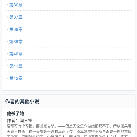
第36章
第37章
第38章
第39章
第40章
第41章
第42章
作者的其他小说
他杀了她
作者：闻人笙
洛可可有个习惯，那就是自杀。——但是无论怎么做她都死不了。所以如果哪
天她不自杀，这一天就等于没有真正度过。原本她觉得不断自杀是一件非常痛
苦的事，直到她认识了一个混蛋男人。面对男人层出不穷的杀人方法，洛可可