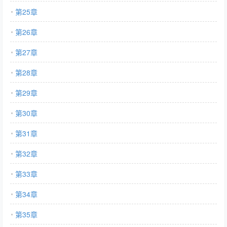
第25章
第26章
第27章
第28章
第29章
第30章
第31章
第32章
第33章
第34章
第35章