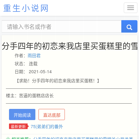
重生小说网
分手四年的初恋来我店里买蛋糕里的雪
作者：
雨田君
状态： 连载
日期： 2021-05-14
【求助！分手四年的初恋来我店里买蛋糕！】
—————————————————————————————
楼主：苦逼的蛋糕店店长
—————————————————————————————
救命！！！分手四年的初恋来我店里买蛋糕了！……我该怎么假装
开始阅读
直达底部
其实我早就已经不喜欢他了？冰天雪地翻滚跪求解决方法！在线
等！挺急的！【竹马竹马初恋【本文点小能手人♂妻（伪）受微网
75|弟弟们的番外
最新更新
配，攻音受身本文年下！傻白甜！温馨无虐！绝对