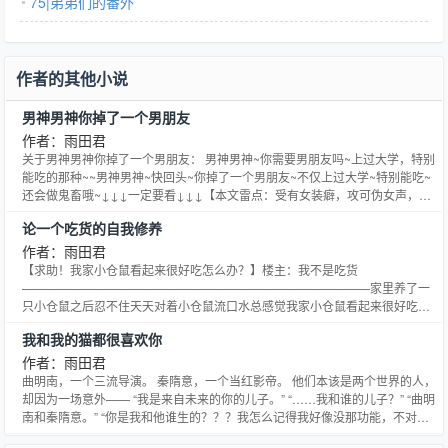
75|弟弟们的番外
作者的其他小说
男神男神你掉了一个男朋友
作者：雨田君
关于男神男神你掉了一个男朋友： 男神男神~你需要男朋友吗~上过大学，特别
能吃的那种~~男神男神~快回头~你掉了一个男朋友~不仅上过大学~特别能吃~
还会做鬼畜哦~↓↓↓一定要看↓↓↓【本文雷点：受有女装癖，攻可伪女声，某
种程度上来说，这是一个明明可以搞基却强行百合的故事（啥？】【受的关键
论一个吃货的自我修养
词：汉+女装癖+五音不全+声控+系♂花】【攻的关键词：音能让人耳朵怀孕
+男神+高岭之花】【本文年下！傻白甜！温馨无
作者：雨田君
【求助！我家小仓鼠看起来很好吃怎么办？】楼主：我不是吃货
—————————————————————————————家里养了一
只小仓鼠之后忍不住天天对着小仓鼠流口水总感觉我家小仓鼠看起来很好吃怎
么办？在线等，挺急的！本文天直播吃吃吃的吃货受是一只建国之后成精的仓
我和我的猫都很喜欢你
鼠精并没有写反是乳齿魔性的者拒不接受谈人生至于为什么要这么设定，那当
然是因为这样受就可以把攻放在手心里虔诚地供养了呀~作者君的微博：推荐
作者：雨田君
基友
曲明南，一个三流导演。 秦隋意，一个当红影帝。 他们本该是两个世界的人，
却因为一场意外—— “我是来自未来的你的儿子。” “……我和谁的儿子？” “曲明
南和秦隋意。” “你是我和他谁生的？？？我怎么记得我好像没那功能，不对，
秦隋意也没那功能吧……不对，我怎么记得我好像是个直男？” “为了成为国际