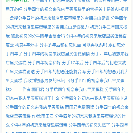
❀ 相关推荐：
分手四年的初恋来我店里买蛋糕里的雪拥关山是谁美
眉开心吧
分手四年的初恋来我店里买蛋糕里的雪拥关山是谁AK视频
一盘搜分手四年的初恋来我店里买蛋糕里的雪拥关山是谁
分手四年
的初恋来我店里买蛋糕里的雪拥关山是谁磁力
初恋分手三年回来找
我
彼此初恋的分手四年会复合吗
分手4年的初恋来我店里买蛋糕百
度云
初恋4年分手
分手多年后和初恋见面
可以再联系吗
跟初恋分
手四年了
分手四年的初恋来我店里买蛋糕剧情
分手四年后初恋来我
店里买蛋糕
分手四年初恋和好
分手17年后
分手四年后的初恋来我
店里买蛋糕剧透
分手四年的初恋还能复合吗
分手四年的初恋到我店
里买蛋糕
我收到初恋男友的死讯
《分手四年的初恋来我店里买蛋
糕》——作者:雨田君
分手后四年初恋来我店里买蛋糕
分手四年的
初恋来我店里买蛋糕讲了什么
分手四年的初恋来我店里买蛋糕小说
分手四年的初恋来我店里买蛋糕 雨田君免费阅读
分手四年的初恋来
我店里买蛋糕 作者:雨田君
分手四年的初恋来我店里买蛋糕说的什
么
分手4年的初恋来我店里买蛋糕
分手四年的初恋失忆了
分手四年