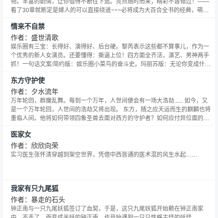
物。丰富的剧情，让你值得不断往下追。亮点随时而来，精彩不容错过！——
看了30章就断定是嫁人的可以直接绕道~~~必将成为大百合全书的经典，萌妹
子的奇妙之旅——起点唯一官方发布，完全的百合味道，不容错过。
情来不自禁
YoliShiranui原本只是个平凡的男生，却因为蓝色宝石意外地穿越到未来，并变
身成为了不知火舞的妹妹。天姿卓绝、萌态万千、天真可
作者：盛世清歌
娱乐圈有三宝：长得好、演得好、后台硬。黎芮表示这些都不算事儿，作为一
个优秀的新人女演员。还要懂得：撕逼上位！四方面全齐活，演艺、男神两手
抓！一句话文案/简约版：娱乐圈小菜鸟的奋斗史。玛丽苏版：无论你变成什么
样，只要你是许舒默，就是我心中的神！“之前演过戏吗？”“演过卡卡西和无脸
东方守护使
男！”“演他们俩都不用脸，你演戏也不要脸吗？”欢迎来玩儿，读者群：
417795170 敲门砖，任一本我的书名或主角名~歌爷
作者：夕水流年
万年轮回，群魔乱舞。每到一个万年，人世间便会有一场大浩劫...... 如今，又
是一个万年轮回，人世间的浩劫又将出现。 东方，随之应天运而生的麒麟也将
重临人间。他将如何带领四象圣兽去面对西方的守护者？如何应付异位面的强
者？更如何消灭人世间的不安与黑暗？ 象圣兽为风之青龙，火之朱雀，水之白
医家女
虎，土之玄武。
作者：欣欣向荣
实习医生张怀清穿越到架空世界，凭借中西皆通的医术混的风生水起……
我家有只九尾狐
作者：暴走的石头
钟正南与一只九尾妖狐签订了血契，于是，这只九尾妖狐开始赖在钟正南家
中，不走了。而变成半妖的钟正南，也开始遇到一只只性格古怪的妖怪……