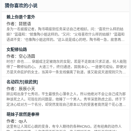
知名大导演，请以结婚为前提追求我爸爸吧！” PS：非男男生子，没有带球跑
猜你喜欢的小说
剧情~ PPS：感谢微博@晋江小
赖上你是个意外
作者：琵琶语
身为一名娱报记者，陶书萌接到任务采访自己老相好。问：“喜欢什么样的姑
娘？”蓝蕴和：“就像陶小姐这样的。”又问：“父母喜欢什么样的姑娘？”蓝蕴和
语调不变：“也像陶小姐这样的。”这么说是成心的吧，陶书萌一急，故意再
问：“蓝先生跟女人的第一次交代在什么时候。”话题到这里，蓝蕴和才有些兴
女配修仙路
趣，只见他轻笑一声，眼神格外专注。“这个问题鄙人实在不知，但就等着陶小
姐献身呢，不如就定在今晚如何？”陶书萌~~o(&a
作者：空心汤圆
时也？命也…… 穿越成注定被炮灰的女配，若是不走剧本只求正道，何人能阻
得了一颗修仙的心。 大道三千，终归通途，固我本心，一道便可成仙，即便对
方是天命庇护的女主，当其中一条支线偏离了轨道，谁又能说天道规则只为一
人而设。 **简介无能，详情请看正文**
名动四方[综武侠]
作者：辰辰小天
顾云昭出身于七秀坊，平生最恨负心薄幸之人，所以他绝对不会让自己成为那
种该死之人。可现在的问题是，他睡了一个男人。秀爷深思熟虑之后，终于下
定决心给对方一个名分，却突然发现自己原本以为的受害者竟然是个花心渣
男！于是……美滋滋的等着心上人的某人等来了一双利剑。留香击穿越→原地
萌妹子居然是拳神
打滚专栏求包养~仙侠修真存稿→腹黑仙道真人师尊攻魔剑三同系列完结文：
道祖有只食人花 天子之剑[综武侠] 魔教之主[综武侠] 贫道掐
作者：qy人
这里有让人耳红心跳的变身，有令人期待的各种KONG，还有经典的动作人