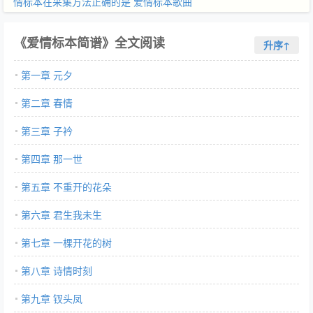
情标本在采集方法正确的是
爱情标本歌曲
《爱情标本简谱》全文阅读
升序↑
第一章 元夕
第二章 春情
第三章 子衿
第四章 那一世
第五章 不重开的花朵
第六章 君生我未生
第七章 一棵开花的树
第八章 诗情时刻
第九章 钗头凤