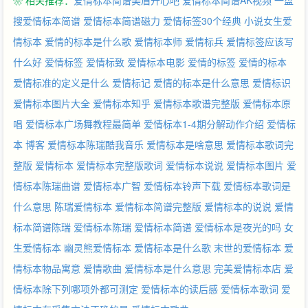
❀ 相关推荐：
爱情标本简谱美眉开心吧
爱情标本简谱AK视频
一盘
搜爱情标本简谱
爱情标本简谱磁力
爱情标签30个经典
小说女生爱
情标本
爱情的标本是什么歌
爱情标本师
爱情标兵
爱情标签应该写
什么好
爱情标签
爱情标致
爱情标本电影
爱情的标签
爱情的标本
爱情标准的定义是什么
爱情标记
爱情的标本是什么意思
爱情标识
爱情标本图片大全
爱情标本知乎
爱情标本歌谱完整版
爱情标本原
唱
爱情标本广场舞教程最简单
爱情标本1-4期分解动作介绍
爱情标
本 博客
爱情标本陈瑞酷我音乐
爱情标本是啥意思
爱情标本歌词完
整版
爱情标本
爱情标本完整版歌词
爱情标本说说
爱情标本图片
爱
情标本陈瑞曲谱
爱情标本广智
爱情标本铃声下载
爱情标本歌词是
什么意思
陈瑞爱情标本
爱情标本简谱完整版
爱情标本的说说
爱情
标本简谱陈瑞
爱情标本陈瑞
爱情标本简谱
爱情标本是夜光的吗
女
生爱情标本
幽灵熊爱情标本
爱情标本是什么歌
末世的爱情标本
爱
情标本物品寓意
爱情歌曲
爱情标本是什么意思
完美爱情标本店
爱
情标本除下列哪项外都可测定
爱情标本的读后感
爱情标本歌词
爱