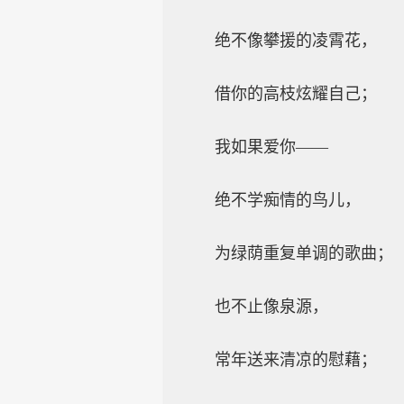
绝不像攀援的凌霄花，
借你的高枝炫耀自己；
我如果爱你——
绝不学痴情的鸟儿，
为绿荫重复单调的歌曲；
也不止像泉源，
常年送来清凉的慰藉；