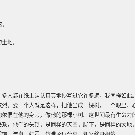
躯，
的土地。
许多人都在纸上认认真真地抄写过它许多遍，我同样如此
浓烈。爱一个人就是这样，把他当成一棵树，一个眼里、
地依偎在他的身旁，做他的那棵小树。这世间最有生命力
关系，他们的头顶，是同样的天空，脚下，是同样的大地
雾霭、流岚、虹霓。仿佛永远分离，却又终身相依。