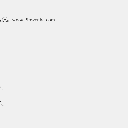
ww.Pinwenba.com
棉，
起。