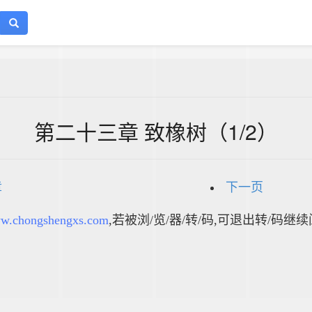
第二十三章 致橡树（1/2）
章
下一页
w.chongshengxs.com
,若被浏/览/器/转/码,可退出转/码继