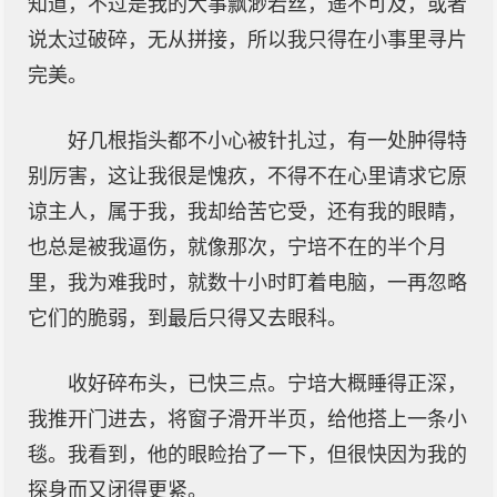
知道，不过是我的大事飘渺若丝，遥不可及，或者
说太过破碎，无从拼接，所以我只得在小事里寻片
完美。
好几根指头都不小心被针扎过，有一处肿得特
别厉害，这让我很是愧疚，不得不在心里请求它原
谅主人，属于我，我却给苦它受，还有我的眼睛，
也总是被我逼伤，就像那次，宁培不在的半个月
里，我为难我时，就数十小时盯着电脑，一再忽略
它们的脆弱，到最后只得又去眼科。
收好碎布头，已快三点。宁培大概睡得正深，
我推开门进去，将窗子滑开半页，给他搭上一条小
毯。我看到，他的眼睑抬了一下，但很快因为我的
探身而又闭得更紧。