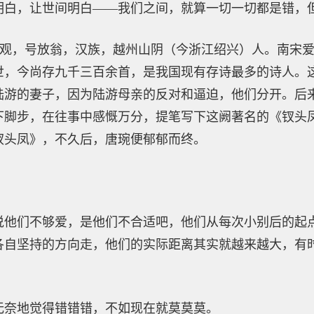
明白，让世间明白——我们之间，就算一切一切都是错，
0年）字务观，号放翁，汉族，越州山阴（今浙江绍兴）人。南
世，今尚存九千三百余首，是我国现有存诗最多的诗人。
陆游的妻子，因为陆游母亲的反对和逼迫，他们分开。后
下脚步，在往事中感慨万分，提笔写下这阙著名的《钗头
钗头凤》，不久后，唐琬便郁郁而终。
说他们不够爱，是他们不合适吧，他们从每次小别后的起
各自坚持的方向走，他们的实际距离其实就越来越大，有
无奈地觉得错错错，不如现在就莫莫莫。