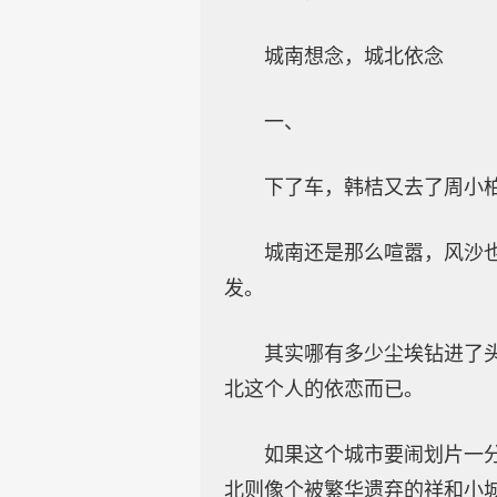
城南想念，城北依念
一、
下了车，韩桔又去了周小
城南还是那么喧嚣，风沙
发。
其实哪有多少尘埃钻进了
北这个人的依恋而已。
如果这个城市要闹划片一
北则像个被繁华遗弃的祥和小城