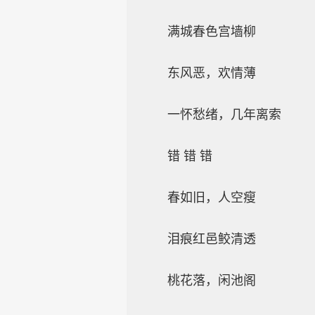
满城春色宫墙柳
东风恶，欢情薄
一怀愁绪，几年离索
错 错 错
春如旧，人空瘦
泪痕红邑鲛清透
桃花落，闲池阁