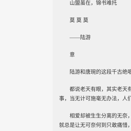
山盟虽在，锦书难托
莫 莫 莫
——陆游
意
陆游和唐琬的这段千古绝
都说老天有眼，其实老天
事，当无计可施毫无办法，人
相爱却被生生分离的无奈
就总是让无可奈何到只敢痛惜