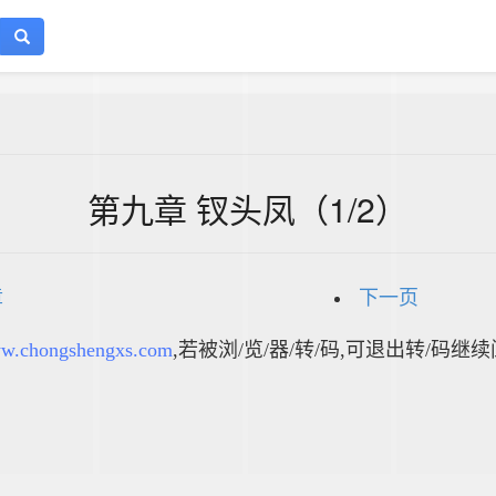
第九章 钗头凤（1/2）
章
下一页
w.chongshengxs.com
,若被浏/览/器/转/码,可退出转/码继