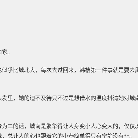
柏家。
也似乎比城北大，每次去过回来，韩桔第一件事就是要去
头发里，她的迫不及待只不过是想借水的温度抖清她对城
分为二的话，城南是繁华得让人身变小人心变大的，仅仅
，总让人的心也跟着它的小巷简单得只有宁静没有**。