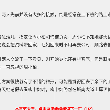
，两人先前并没有太多的接触，倒是经常在上下班的路上
份急活儿，指定让周小柏和韩桔负责，周小柏不知她那天
便说会把资料带回家，让她回来时不用再去公司，顺路去
料两人交流了一下意见，刚开始彼此还有些客气，但是聊
她一直忽视的周小柏。
让方案很快就有了不错的稚形，可能是觉得回去了余下的
白天她请假去看柳中健时，柳中健仍然在城南大道上挥洒
本章节未完，点击这里继续阅读下一页（1/2）