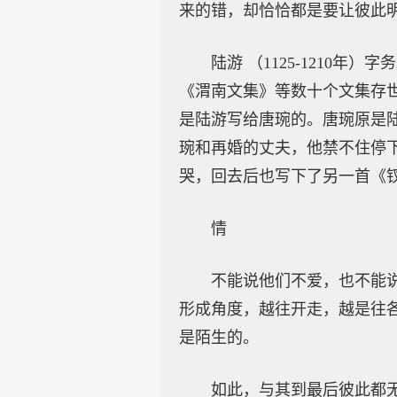
来的错，却恰恰都是要让彼此
陆游 （1125-121
《渭南文集》等数十个文集存
是陆游写给唐琬的。唐琬原是
琬和再婚的丈夫，他禁不住停
哭，回去后也写下了另一首《
情
不能说他们不爱，也不能
形成角度，越往开走，越是往
是陌生的。
如此，与其到最后彼此都