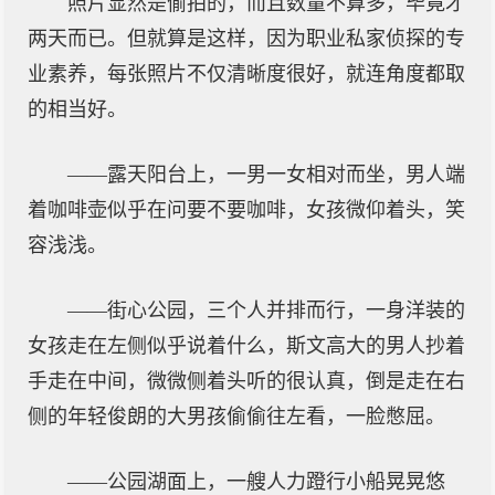
照片显然是偷拍的，而且数量不算多，毕竟才
两天而已。但就算是这样，因为职业私家侦探的专
业素养，每张照片不仅清晰度很好，就连角度都取
的相当好。
——露天阳台上，一男一女相对而坐，男人端
着咖啡壶似乎在问要不要咖啡，女孩微仰着头，笑
容浅浅。
——街心公园，三个人并排而行，一身洋装的
女孩走在左侧似乎说着什么，斯文高大的男人抄着
手走在中间，微微侧着头听的很认真，倒是走在右
侧的年轻俊朗的大男孩偷偷往左看，一脸憋屈。
——公园湖面上，一艘人力蹬行小船晃晃悠