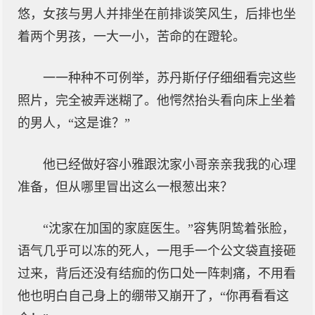
悠，女孩与男人并排坐在前排谈笑风生，后排也坐
着两个男孩，一大一小，苦命的在蹬轮。
一一种种不可例举，苏丹斯仔仔细细看完这些
照片，完全被弄迷糊了。他愕然抬头看向床上坐着
的男人，“这是谁？”
他已经做好容小雅跟沈家小哥亲亲我我的心理
准备，但从哪里冒出这么一根葱出来？
“沈家在加国的家庭医生。”容隽阴鸷着张脸，
语气几乎可以冻的死人，一甩手一个公文袋直接砸
过来，背后还没有结痂的伤口处一阵刺痛，不用看
他也明白自己身上的绷带又崩开了，“你再看看这