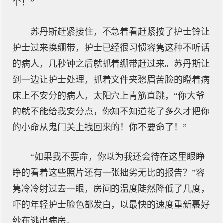
个！”
苏丹斯赶紧接住，不急着看赶紧按了护士铃让
护士过来换绷带，护士已经很习惯容隽这种不听话
的病人，几秒钟之后就抓着绷带赶过来。苏丹斯让
到一边让护士处理，抓着文件夹愁眉苦脸的瞪着病
床上不安分的病人，太阳穴上青筋直跳，“你大爷
的就不能给我安分点，你知不知道花了多久才把你
的小命从鬼门关上拽回来的！你不要命了！”
“如果我不要命，你以为我还会待在这里眼睁
睁的看着这些照片还有一张拙劣无比的报告？”容
隽冷冷射过去一眼，房间的温度陡然降低了几度，
吓的年轻护士脸色都发白，以最快的速度重新裹好
纱布逃出病房。