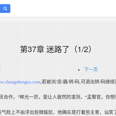
第37章 迷路了（1/2）
章
下一页
w.chongshengxs.com
,若被浏/览/器/转/码,可退出转/码继
民合作，”眸光一厉，是让人骇然的凛冽，“孟警官，你想
英气脸上不由浮出些微尴尬，他确实是打着些主意，讪笑了