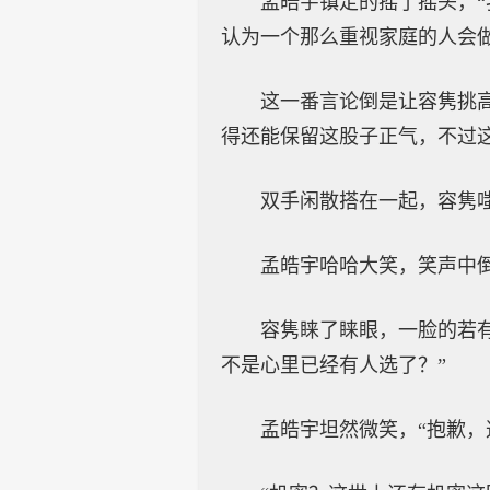
孟皓宇镇定的摇了摇头，“
认为一个那么重视家庭的人会做
这一番言论倒是让容隽挑
得还能保留这股子正气，不过
双手闲散搭在一起，容隽嗤
孟皓宇哈哈大笑，笑声中倒
容隽睐了睐眼，一脸的若
不是心里已经有人选了？”
孟皓宇坦然微笑，“抱歉，