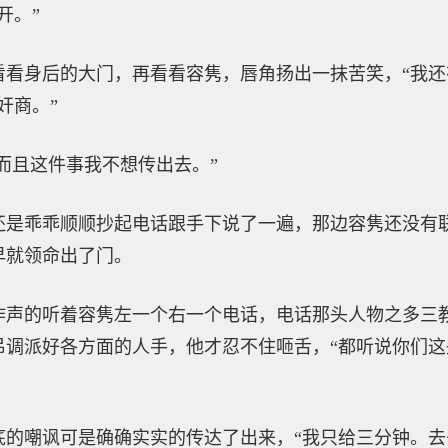
开。”
看看身后的大门，再看看容隽，唇角扬出一抹苦笑，“我还
奸商。”
“而且这件事我不想传出去。”
还是乖乖顺顺抄起电话跟手下说了一遍，那边容隽还没有
早就领命出了门。
作声的听着容隽左一个右一个电话，电话那头人物之多三
吊调派好各方面的人手，他才忍不住咂舌，“都听说你们
底的嘲讽可是确确实实的传达了出来，“我只给三分钟。去