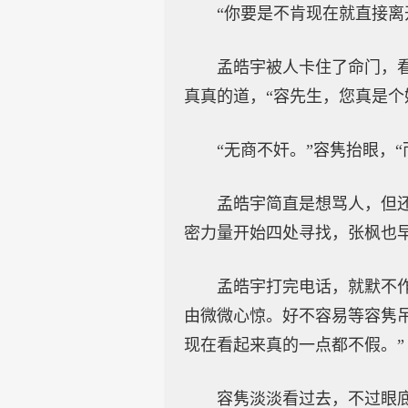
“你要是不肯现在就直接离
孟皓宇被人卡住了命门，
真真的道，“容先生，您真是个
“无商不奸。”容隽抬眼，
孟皓宇简直是想骂人，但
密力量开始四处寻找，张枫也
孟皓宇打完电话，就默不
由微微心惊。好不容易等容隽
现在看起来真的一点都不假。”
容隽淡淡看过去，不过眼