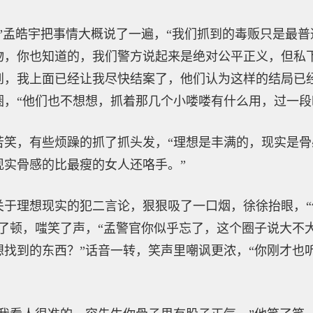
”孟皓宇把事情大概说了一遍，“我们抓到的毒贩只是最
物，你也知道的，我们警方说起来是绝对公平正义，但私
到，我上面已经让我尽快结案了，他们认为这样的结局已
圈，“他们也不想想，抓着那几个小喽喽有什么用，过一段
苦笑，有些烦躁的抓了抓头发，“理想是丰满的，现实是
现实骨感的比最瘦的女人还咯手。”
关于理想现实的犯二言论，狠狠吸了一口烟，徐徐抬眼，
顿了顿，嗤笑了声，“孟警官你似乎忘了，这个圈子说大不
想找到的东西？”话音一转，笑声里嘲讽更浓，“你刚才也