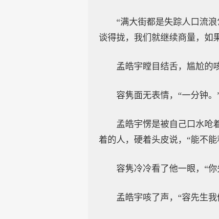
“满大街都是失踪人口流浪
谈得拢，我们就继续商量，如
孟皓宇瞠目结舌，尴尬的咳
容隽面无表情，“一分钟。
孟皓宇愣是被自己口水呛
着的人，硬着头皮说，“能不能
容隽冷冷看了他一眼，“你
孟皓宇咳了声，“容先生我