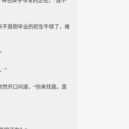
，神色异乎寻常的正经，“我不
来不是刚毕业的初生牛犊了，难
”
。”
突然开口问道，“你来找我，是