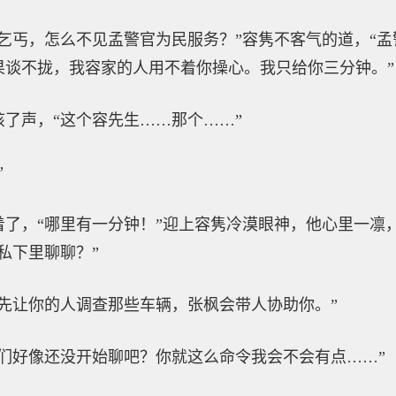
乞丐，怎么不见孟警官为民服务？”容隽不客气的道，“
果谈不拢，我容家的人用不着你操心。我只给你三分钟。”
了声，“这个容先生……那个……”
”
着了，“哪里有一分钟！”迎上容隽冷漠眼神，他心里一凛
私下里聊聊？”
先让你的人调查那些车辆，张枫会带人协助你。”
们好像还没开始聊吧？你就这么命令我会不会有点……”