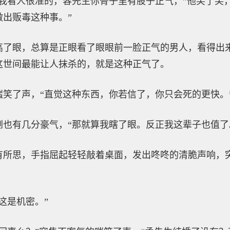
我看人很准的，容先生你骨子里有股子正气，”他笑了笑
出贩毒这种事。”
高了眼，总算是正眼看了眼眼前一脸正气的男人，看得出
这世间最能让人抹杀的，就是这种正气了。
笑了声，“直觉这种东西，你若信了，你只会死的更快。
也有几分豪气，“那就算我瞎了眼。反正我这辈子也值了
有所思，手指屈起轻轻敲着桌面，发出咚咚的清脆声响，
这是机密。”