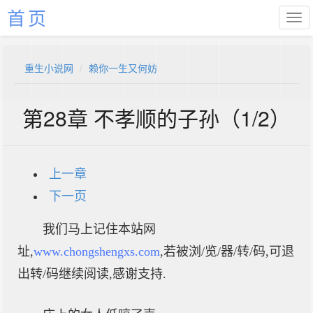
首页
重生小说网
赖你一生又何妨
第28章 不孝顺的子孙（1/2）
上一章
下一页
我们马上记住本站网
址,
www.chongshengxs.com
,若被浏/览/器/转/码,可退
出转/码继续阅读,感谢支持.