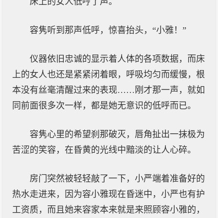
床上的女人低哼了声。
容隽听到那声低呼，惊喜抬头，“小雅！”
仪器依旧忠诚的显示着人体的各项数据，而床
上的女人也还是紧紧闭着眼，呼吸均匀而缓慢，根
本没有丝毫清醒过来的表现……刚才那一声，就如
同前面很多次一样，都是她无意识的低呼而已。
容隽心里的希望刹那破灭，唇角扯出一抹极为
苦涩的笑容，在昏黄的光线中黯淡的让人心碎。
房门突然被轻轻敲了一下，小严端着准备好的
热水走进来，因为容小雅现在昏迷中，小严也有护
工资质，而且她来容家本来就是来照顾容小雅的，