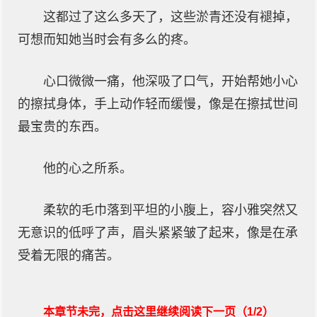
这都过了这么多天了，这些淤青还没有褪掉，
可想而知她当时会有多么的疼。
心口微微一痛，他深吸了口气，开始帮她小心
的擦拭身体，手上动作轻而缓慢，像是在擦拭世间
最宝贵的东西。
他的心之所系。
柔软的毛巾落到平坦的小腹上，容小雅突然又
无意识的低呼了声，眉头紧紧皱了起来，像是在承
受着无限的痛苦。
本章节未完，点击这里继续阅读下一页（1/2）