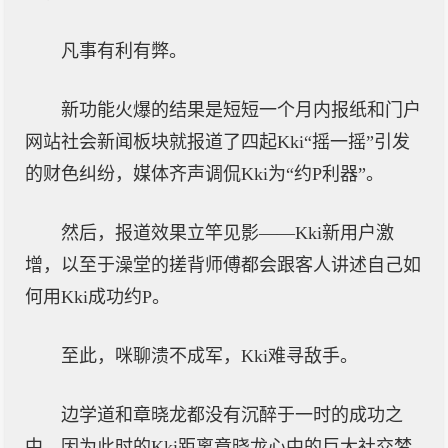
凡事有利有弊。
新功能火爆的结果是短短一个月内报纸和门户
网站社会新闻板块就报道了四起Kki“摇一摇”引发
的财色纠纷，媒体齐声调侃Kki为“约P利器”。
然后，报道效果立竿见影——Kki新用户激
增，以至于澡堂的搓背师傅都会跟客人讲述自己如
何用Kki成功约P。
至此，咪聊溃不成军，Kki难寻敌手。
边学道和章晓龙都没有沉醉于一时的成功之
中，因为此时的Kki距离章晓龙心中的巨大社交梦