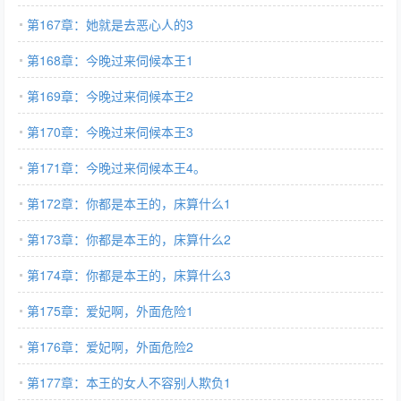
第167章：她就是去恶心人的3
第168章：今晚过来伺候本王1
第169章：今晚过来伺候本王2
第170章：今晚过来伺候本王3
第171章：今晚过来伺候本王4。
第172章：你都是本王的，床算什么1
第173章：你都是本王的，床算什么2
第174章：你都是本王的，床算什么3
第175章：爱妃啊，外面危险1
第176章：爱妃啊，外面危险2
第177章：本王的女人不容别人欺负1