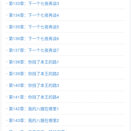
第133章：下一个七夜再谈3
第134章：下一个七夜再谈4
第135章：下一个七夜再谈5
第136章：下一个七夜再谈6
第137章：下一个七夜再谈7
第138章：你挡了本王的路1
第139章：你挡了本王的路2
第140章：你挡了本王的路3
第141章：你挡了本王的路4
第142章：我的八嫂在哪里1
第143章：我的八嫂在哪里2