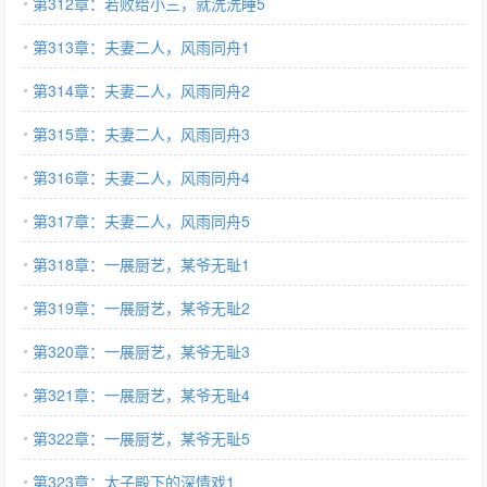
第312章：若败给小三，就洗洗睡5
第313章：夫妻二人，风雨同舟1
第314章：夫妻二人，风雨同舟2
第315章：夫妻二人，风雨同舟3
第316章：夫妻二人，风雨同舟4
第317章：夫妻二人，风雨同舟5
第318章：一展厨艺，某爷无耻1
第319章：一展厨艺，某爷无耻2
第320章：一展厨艺，某爷无耻3
第321章：一展厨艺，某爷无耻4
第322章：一展厨艺，某爷无耻5
第323章：太子殿下的深情戏1