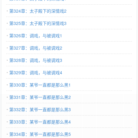
第324章：太子殿下的深情戏2
第325章：太子殿下的深情戏3
第326章：调戏，与被调戏1
第327章：调戏，与被调戏2
第328章：调戏，与被调戏3
第329章：调戏，与被调戏4
第330章：某爷一直都是那么黑1
第331章：某爷一直都是那么黑2
第332章：某爷一直都是那么黑3
第333章：某爷一直都是那么黑4
第334章：某爷一直都是那么黑5