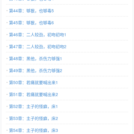
第44章：够狠，也够毒5
第45章：够狠，也够毒6
第46章：二人较劲，初吻初吻1
第47章：二人较劲，初吻初吻2
第48章：黑他，杀伤力够强1
第49章：黑他，杀伤力够强2
第50章：若痛就要喊出来1
第51章：若痛就要喊出来2
第52章：主子的怪癖，床1
第53章：主子的怪癖，床2
第54章：主子的怪癖，床3