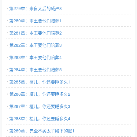
第279章：来自太后的威严8
第280章：本王要他们陪葬1
第281章：本王要他们陪葬2
第282章：本王要他们陪葬3
第283章：本王要他们陪葬4
第284章：本王要他们陪葬5
第285章：檀儿，你还要睡多久1
第286章：檀儿，你还要睡多久2
第287章：檀儿，你还要睡多久3
第288章：檀儿，你还要睡多久4
第289章：完全不买太子殿下的账1