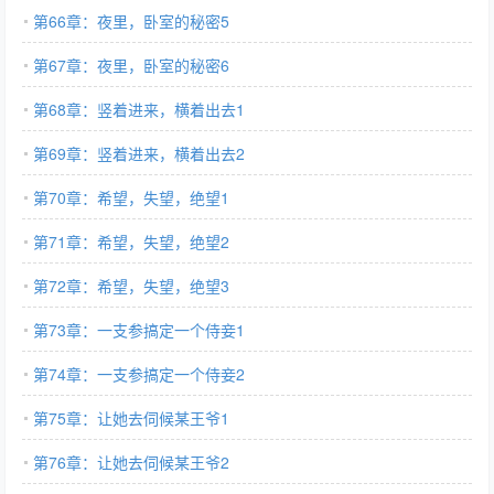
第66章：夜里，卧室的秘密5
第67章：夜里，卧室的秘密6
第68章：竖着进来，横着出去1
第69章：竖着进来，横着出去2
第70章：希望，失望，绝望1
第71章：希望，失望，绝望2
第72章：希望，失望，绝望3
第73章：一支参搞定一个侍妾1
第74章：一支参搞定一个侍妾2
第75章：让她去伺候某王爷1
第76章：让她去伺候某王爷2