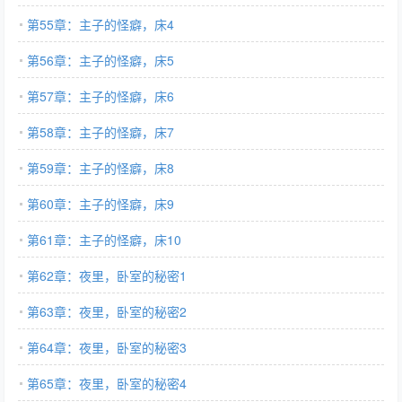
第55章：主子的怪癖，床4
第56章：主子的怪癖，床5
第57章：主子的怪癖，床6
第58章：主子的怪癖，床7
第59章：主子的怪癖，床8
第60章：主子的怪癖，床9
第61章：主子的怪癖，床10
第62章：夜里，卧室的秘密1
第63章：夜里，卧室的秘密2
第64章：夜里，卧室的秘密3
第65章：夜里，卧室的秘密4