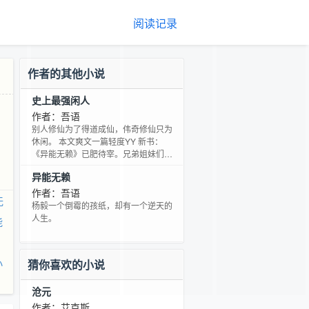
阅读记录
作者的其他小说
史上最强闲人
作者：吾语
别人修仙为了得道成仙，伟奇修仙只为
休闲。 本文爽文一篇轻度YY 新书：
《异能无赖》已肥待宰。兄弟姐妹们还
请多多支持。
异能无赖
作者：吾语
无
杨毅一个倒霉的孩纸，却有一个逆天的
人生。
能
小
猜你喜欢的小说
沧元
作者：艾克斯