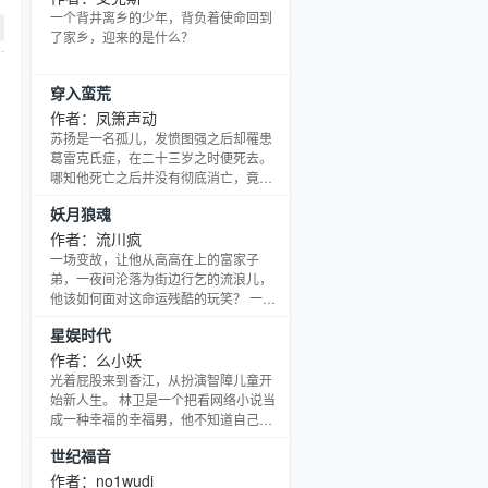
一个背井离乡的少年，背负着使命回到
了家乡，迎来的是什么？
穿入蛮荒
作者：凤箫声动
苏扬是一名孤儿，发愤图强之后却罹患
葛雷克氏症，在二十三岁之时便死去。
哪知他死亡之后并没有彻底消亡，竟然
穿入了大荒中，成了金族如意双仙之
妖月狼魂
子，随后他结识拓拔野，参与蜃楼城之
战……一点一点改变原剧情的走向。
作者：流川疯
一场变故，让他从高高在上的富家子
弟，一夜间沦落为街边行乞的流浪儿，
他该如何面对这命运残酷的玩笑？ 一个
莫名出现的老者，许诺给他无上的力量
星娱时代
和地位，面对这前路不明的抉择，他该
如何取舍？ 一个魂与妖月统治的世界，
作者：么小妖
一段刻骨铭心的家仇，一条通往强者的
光着屁股来到香江，从扮演智障儿童开
坎坷之路，他将怎样前行？ 男人的世
始新人生。 林卫是一个把看网络小说当
界，酒盈樽，每饮必醉，虽非朋友遍天
成一种幸福的幸福男，他不知道自己为
下，所交心者有一二人，足已，肝胆相
什么穿越了，睁开眼睛发现自己变成了
世纪福音
照，快意恩仇，一把天刀，一群兄弟，
一个光着屁股的儿童，然后发现自己正
该怎样闯荡这危险的世界？
处于两个帮派厮杀的正当中，警察来
作者：no1wudi