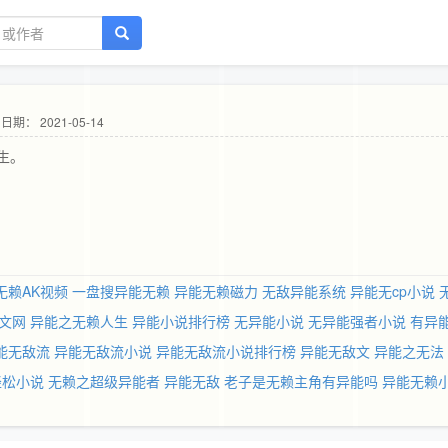
日期： 2021-05-14
生。
无赖AK视频
一盘搜异能无赖
异能无赖磁力
无敌异能系统
异能无cp小说
文网
异能之无赖人生
异能小说排行榜
无异能小说
无异能强者小说
有异
能无敌流
异能无敌流小说
异能无敌流小说排行榜
异能无敌文
异能之无法
轻松小说
无赖之超级异能者
异能无敌
老子是无赖主角有异能吗
异能无赖