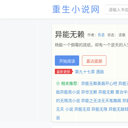
重生小说网
异能无赖
作者：
吾语
状态： 连载
杨毅一个倒霉的孩纸，却有一个逆天的人
开始阅读
直达底部
第九十七章 遇敌
最新更新
❀ 相关推荐：
异能无赖美眉开心吧
异能
敌异能类小说
异世无赖
异能无赖 聚合中
的无限流小说
异能之无法无天笔趣阁
异
无天 小说
异能无双
异能无限
异能无敌
说