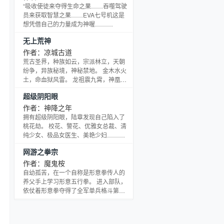
了，可怜的林卫被当成危险分子抓了起
“吸收使徒来夺得生命之果……吞噬驾驶
来，再然后，林卫被当成智障儿童丢弃
员来获取智慧之果……EVA七号机这是
在大街上，再再然后，林卫发现，这是
想凭借自己的力量成为神喔……
一个男人们喜欢的星娱时代。
EVANGELION……福音战士……它带给
无上荒神
我们的……真的是福音吗？”
作者：凉城古道
荒古圣界，种族如云，宗派林立，天朝
纷争，异族秘境，神秘禁地。 金木水火
土，命血狱风雷。 龙祖震九霄，神凰燃
苍穹。 四大天朝临天下，三宗一派显神
超级阴阳眼
威。 执戟徒步战八方，天下谁人不识
君。 少年郎誓要披荆斩棘，一往无前，
作者：神降之年
走上那条通往传说中的荒神之路！
拥有超级阴阳眼，陆章发现自己陷入了
————————————————————————————
桃花劫。 校花、警花、优雅女总裁、清
新书还请大家多多关照，收藏推荐一
纯少女、极品女医生、美艳少妇……各
下，在下感激不尽，绝不TJ！！！
式各样的极品美女接踵而至，香艳无边
网游之拳宗
的生活就此拉开序幕…… 各种唠叨也纷
至沓来： “您是警界特级顾问，是侦案之
作者：魔鬼桉
神，请您敬业一点好么？”某霸道警花如
自幼孤苦，在一个自称是形意拳传人的
是说； “您是癌症治疗的权威，给全国人
养父手上学习形意五行拳。 进入部队，
民一个面子，救救劳苦功高的GJ领导人
依仗着形意拳夺得了全军单兵格斗第一
吧？”某美女高官如是说； “您是世界首
的荣誉，正要雄心勃勃的申请加入特种
屈一指的大富豪，能不能发发善心做做
部队，却不明不白的退伍。 复员回乡，
慈善？
却已然跟不上这个社会，走投无路之