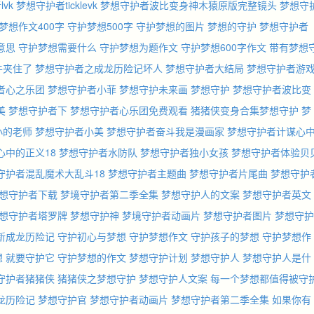
vk
梦想守护者ticklevk
梦想守护者波比变身神木猿原版完整镜头
梦想守
梦想作文400字
守护梦想500字
守护梦想的图片
梦想的守护
梦想守护者
意思
守护梦想需要什么
守护梦想为题作文
守护梦想600字作文
带有梦想
牛夹住了
梦想守护者之成龙历险记坏人
梦想守护者大结局
梦想守护者游
者心之乐团
梦想守护者小菲
梦想守护未来画
梦想守护
梦想守护者波比变
美
梦想守护者下
梦想守护者心乐团免费观看
猪猪侠变身合集梦想守护
梦
小的老师
梦想守护者小美
梦想守护者奋斗我是漫画家
梦想守护者计谋心
心中的正义18
梦想守护者水防队
梦想守护者独小女孩
梦想守护者体验贝
守护者混乱魔术大乱斗18
梦想守护者主题曲
梦想守护者片尾曲
梦想守护
想守护者下载
梦境守护者第二季全集
梦想守护人的文案
梦想守护者英文
想守护者塔罗牌
梦想守护神
梦境守护者动画片
梦想守护者图片
梦想守护
新成龙历险记
守护初心与梦想
守护梦想作文
守护孩子的梦想
守护梦想作
想
就要守护它
守护梦想的作文
梦想守护计划
梦想守护人
梦想守护人是什
守护者猪猪侠
猪猪侠之梦想守护
梦想守护人文案
每一个梦想都值得被守
龙历险记
梦想守护官
梦想守护者动画片
梦想守护者第二季全集
如果你有