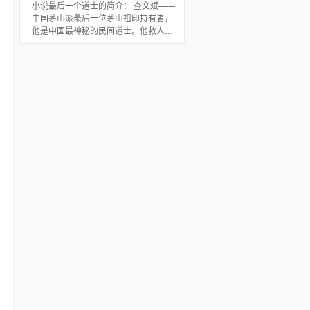
奇异的异能之旅！
小说最后一个道士的简介： 查文斌——
中国茅山派最后一位茅山祖印持有者，
他是中国最神秘的民间道士。他救人于
阴阳之间，却引火烧身；他带你了解道
术中最不为人知的秘密，揭开阴间生死
簿密码；他的经历传奇而真实，几十年
来从未被关注的热度。 九年前，在浙江
西洪村的一位婴儿的满月之宴上，一个
道士放下预言：“此娃虽是美人胚子，却
命中多劫数。” 众人将道士赶出大门，不
以为意。 九年后，女娃滴水不进，生命
危殆，众人才想