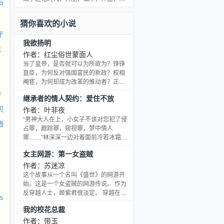
护
你的人格，梦想的趋向，能够和重重世
界的某个存在契合在一起，你就可以获
猜你喜欢的小说
得他的力量，你可以是吸血鬼领主，可
守
以是神灵，甚至可以是异性生物，得到
我欲扬明
这种种力量的人，被称为觉醒者，守护
戏
或者惩戒的力量，来完成这个世界的...精
作者：红尘俗世蒙面人
彩，命运...新书{武行劫}望读者大大给予
当了皇帝，是否就可以为所欲为？铮铮
支持。
直臣，为何反对强国富民的新政？权相
阉宦，为何却成为改革的推动者？正气
与私欲的激烈交锋，一场场刀光血影的
中
继承者的情人契约：爱住不放
残酷斗争，是人改变了历史，还是历史
贝
改变了人？附身酒色昏君，重振大明河
作者：叶非夜
山，一切都从嘉靖二十一年十月二十一
“男神大人在上，小女子不该对您犯了侵
者
日开始…… 有兴趣的读者大大可以加入
占罪，跟踪罪，窥视罪，梦中情人
qq群19953785，让我们共同把这个东
罪……”林深深一边对着面前冷若冰霜的
东写的有意思！ 本群由轩月心大大提
锦洋讨好的说，一边暗自握住拳头，心
女主网游：第一女盗贼
供，特此致以最诚挚的感谢！ 友情推
底愤愤的想：哼，锦先生，你在逼我，
荐：《混迹在嘉庆
在逼我，我就晚上回家，睡你，狠狠的
作者：苏迷凉
睡死你！
这个故事从一个名叫《盛世》的网游开
始。这是一个女盗贼的网游传说。 作为
反穿越人士，姬紫君很淡定。 穿越在21
护
世纪奇葩辈出的世界里不能太张扬，女
我的校花总裁
古武者握拳，努力在游戏里制造高潮。
作者：带玉