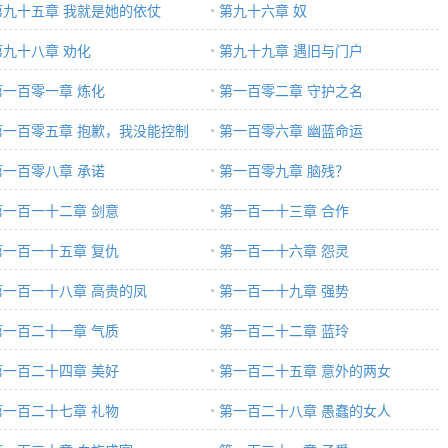
第九十五章 我就是她的依仗
第九十六章 奴
第九十八章 劝化
第九十九章 遇旧与门户
第一百零一章 炼化
第一百零二章 守护之名
第一百零五章 抱歉，我没能控制
第一百零六章 幽蓝命运
。
第一百零八章 承诺
第一百零九章 脑残？
第一百一十二章 剑意
第一百一十三章 合作
第一百一十五章 复仇
第一百一十六章 怨灵
第一百一十八章 高贵的凤
第一百一十九章 强势
第一百二十一章 气质
第一百二十二章 蓝玲
第一百二十四章 美好
第一百二十五章 意外的两女
第一百二十七章 礼物
第一百二十八章 愚蠢的女人