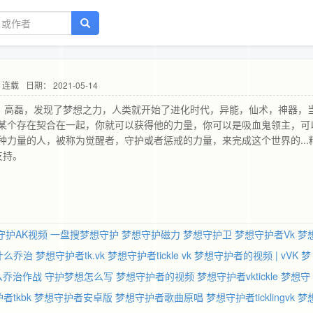
 连载
日期： 2021-05-14
授，高磊，发现了梦想之力，人类就开始了进化时代，异能，仙术，神器，
某个存在契合在一起，你就可以获得他的力量，你可以是吸血鬼领主，可
力量的人，被称为觉醒者，守护或者惩戒的力量，来完成这个世界的...
支持。
守护AK视频
一盘搜梦想守护
梦想守护磁力
梦想守护卫
梦想守护者Vk
梦
什么乔治
梦想守护者tk.vk
梦想守护者tickle vk
梦想守护者的视频 | vVK
梦
么乔治作战
守护梦想怎么写
梦想守护者的视频
梦想守护者vktickle
梦想守
者tkbk
梦想守护者安卓版
梦想守护者歌曲原唱
梦想守护者ticklingvk
梦