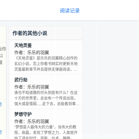
阅读记录
作者的其他小说
天地灵鉴
当你
作者：乐乐的羽翼
以
《天地灵鉴》是乐乐的羽翼精心创作的
精
玄幻小说，恋上你看书网实时更新天地
灵鉴最新章节并且提供无弹窗阅读，书
友所发表的天地灵鉴评论，并不代表恋
武行劫
上你看书网赞同或者支持天地灵鉴读者
的观点。
作者：乐乐的羽翼
谁也不知道路的尽头到底有什么？在这
十方的世界里，总会有一个传说出现，
想
强大或是懦弱......走下去，总能看到事情
的真相。 已完本：天地灵鉴自然传承等
梦想守护
数部小说 ...
作者：乐乐的羽翼
“梦想是人最伟大的力量”，当伟大的教
想
授，高磊，发现了梦想之力，人类就开
始了进化时代，异能，仙术，神器，当