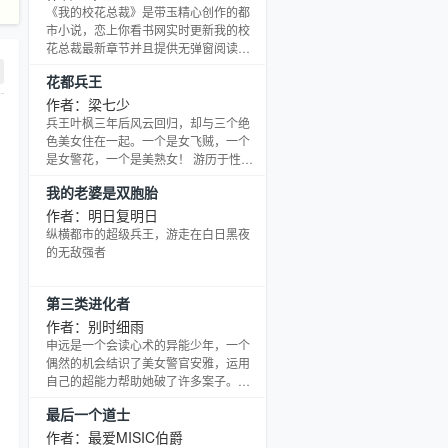
《我的校花总裁》是带玉精心创作的都
市小说，恋上你看书网实时更新我的校
花总裁最新章节并且提供无弹窗阅读，
书友所发表的我的校花总裁评论，并不
花都兵王
代表恋上你看书网赞同或者支持我的校
花总裁读者的观点。
作者：梁七少
兵王叶枫三年后风云回归，却与三个绝
色美女住在一起。一个是女飞贼，一个
是女警花，一个是美熟女！ 游历于性感
与旖旎中的叶枫大显男儿本色，霸王硬
我的老婆是双胞胎
上弓。 且看以捍卫美女贞/操为己任的叶
枫如何演......
作者：明日复明日
纵横都市的超级兵王，游走在白日黑夜
的无敌强者
第三类进化者
作者：别时细雨
申远是一个会读心术的异能少年，一个
偶然的机会结识了美女警官安雅，运用
自己的超能力帮助她破了许多案子。随
着身世之迷的一点点解开，他知道了在
最后一个道士
这个世界上还有许多和自己一样拥有超
能力的人，于是整点行装，踏上了一段
作者：最爱MISIC伯爵