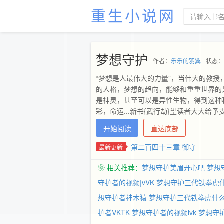
重生小说网
梦想守护
作者：
乐乐的羽翼
状态：
“梦想是人最伟大的力量”，当伟大的教
的人格，梦想的趋向，能够和重重世界的
是神灵，甚至可以是异性生物，得到这种种
彩，命运...新书{武行劫}望读者大大给予
开始阅读
直达底部
第二百四十三章 御守
最新更新
❀ 相关推荐：
梦想守护美眉开心吧
梦想
守护者的视频|vVK
梦想守护三代铁拳虎
想守护者神木猿
梦想守护三代铁拳虎什
护者VKTK
梦想守护者的视频lvk
梦想守护