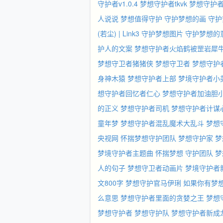
守护者v1.0.4
梦想守护者tkvk
梦想守护者l
人说说
梦想值得守护
守护梦想的画
守护
(若尘) | Link3
守护梦想图片
守护梦想的
护人的文案
梦想守护者火焰鹤被罡岩犀
梦想守卫者猪猪侠
梦想守卫者
梦想守护
身神木猿
梦想守护者上部
梦境守护者小
想守护者回忆者仁心
梦想守护者加油胆
的正义
梦想守护者司机
梦想守护者计谋
童年梦
梦想守护者混乱魔术大乱斗
梦想
央视网
怀揣梦想守护团队
梦想守护家
梦
梦境守护者主题曲
怀揣梦想 守护团队
梦
人的句子
梦想守卫者动画片
梦境守护者
文800字
梦想守护官马伊琍
如果你有梦
么意思
梦想守护者里面的贪婪之王
梦想
梦想守护者
梦想守护队
梦想守护者新成