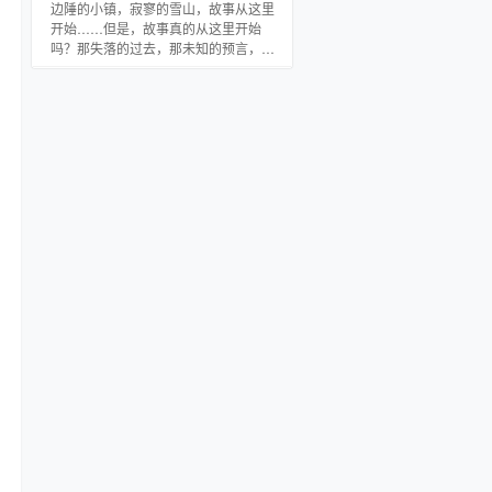
边陲的小镇，寂寥的雪山，故事从这里
开始……但是，故事真的从这里开始
吗？那失落的过去，那未知的预言，无
尽的变数，静静的雕刻出北月大陆圣龙
王国的那段浩劫史……