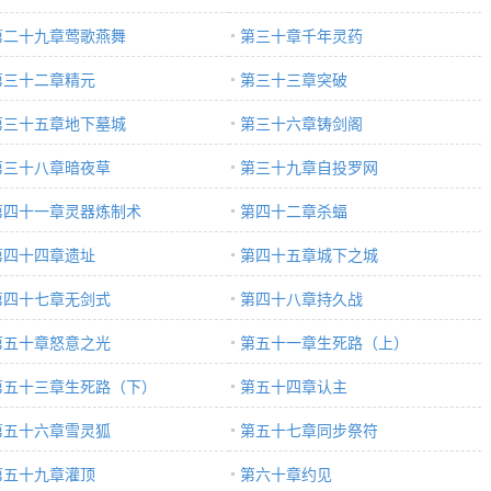
第二十九章莺歌燕舞
第三十章千年灵药
第三十二章精元
第三十三章突破
第三十五章地下墓城
第三十六章铸剑阁
第三十八章暗夜草
第三十九章自投罗网
第四十一章灵器炼制术
第四十二章杀蝠
第四十四章遗址
第四十五章城下之城
第四十七章无剑式
第四十八章持久战
第五十章怒意之光
第五十一章生死路（上）
第五十三章生死路（下）
第五十四章认主
第五十六章雪灵狐
第五十七章同步祭符
第五十九章灌顶
第六十章约见