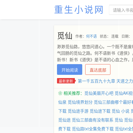
重生小说网
觅仙
作者：
何不语
状态： 连载
日期： 2
渺渺觅仙路，悠悠问道心。一个既不是废
气回肠的觅仙之路。何不语新书《道侠》
新书！新书《道侠》是不语的心血之作，
开始阅读
直达底部
第一千五百九十九章 天道之力
最新更新
❀ 相关推荐：
觅仙美眉开心吧
觅仙AK视
仙泉
觅仙境界划分
觅仙三部曲哪个最好
下载
觅仙途手游
觅仙途下载
觅仙 小说
觅仙途
觅仙三部曲有没有联系
觅仙
觅仙
费下载
觅仙路txt全集免费下载
觅仙txt