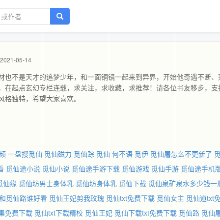
021-05-14
材也不是天才的追梦少年，和一面铜镜一起来到异界，开始他奇遇不断、
，在起点玄幻专栏连载，求关注，求收藏，求推荐！请各位书友移步，支
风格独特，希望大家喜欢。
频
一盘搜觅仙
觅仙磁力
觅仙踪
觅仙 何不语
觅伊
觅仙屠怎么不更新了
看
觅仙途小说
觅仙小说
觅仙途手游下载
觅仙游戏
觅仙手游
觅仙途手机
觅仙缘
觅仙坊男士身体乳
觅仙坊身体乳
觅仙下载
觅仙泉矿泉水多少钱一
和觅仙路谁好看
觅仙王妃剪我玫瑰
觅仙txt免费下载
觅仙女主
觅仙道txt
全集免费下载
觅仙txt下载精校
觅仙王妃
觅仙下载txt免费下载
觅仙路
觅仙