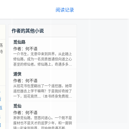
阅读记录
作者的其他小说
觅仙路
荡
作者：何不语
持
一介书生，无意中来到异界，从此踏上
修仙路，成为一名资质普通但向道之心
甚坚的修仙者。修仙路上，奇遇多多，
危险重重；周围人物繁杂种种，时而阴
道侠
险毒辣，时而真挚多情……
作者：何不语
从班花书包里翻出了一个遥控器，她带
觅
遥控器去上学干嘛啊？于是我好奇按了
一下，班花竟然....（本书终身免费观
版
看，请放心阅读!麻烦大家用qq或者贴吧
觅仙
账号登陆，点击右上角的追书和封面下
瓶
的撸撸，king拜谢！）
作者：何不语
免
渺渺觅仙路，悠悠问道心。一个既不是
废材也不是天才的追梦少年，和一面铜
屠
镜一起来到异界，开始他奇遇不断、荡