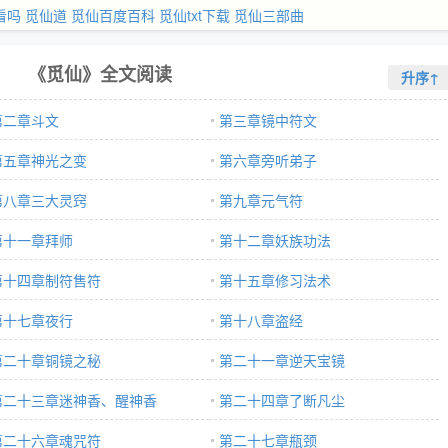
看吗
觅仙道
觅仙百度百科
觅仙txt下载
觅仙三部曲
《觅仙》全文阅读
升序↑
第二章斗文
第三章镜中符文
第五章神光之变
第六章旁听弟子
第八章三大灵窍
第九章元气符
第十一章拜师
第十二章妖族功法
第十四章制符售符
第十五章修习法术
第十七章夜行
第十八章盗经
第二十章铜镜之秘
第二十一章逆天宝镜
第二十三章迷神香、醒神香
第二十四章了断凡尘
第二十六章魂咒符
第二十七章瓶颈