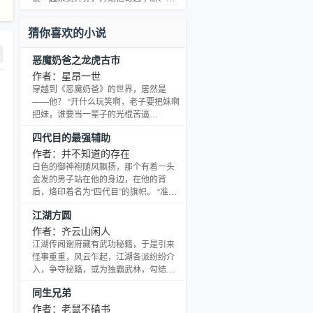
气回肠的觅仙之路。何不语新书《道
侠》，在起点玄幻专栏连载，求关注，
猜你喜欢的小说
求收藏，求推荐！请各位书友移步，支
持新书！新书《道侠》是不语的心血之
恶魔奶爸之龙虎古市
作，风格独特，希望大家喜欢。
作者：星昂一世
穿越到《恶魔奶爸》的世界，居然是
——他？ “开什么玩笑啊，老子要把妹啊
把妹，谁要当一辈子的光棍苦逼
啊！！！”他的声音被埋没在人海里，久
四代目的最强辅助
久没有人听到…… p：本人是男的，本
书也不是b，封面是一个f女给我做的，
作者：并不知道的存在
我有什么办法！ 顺便感谢下做封面的小
白色的御神袍随风飘扬，那个有着一头
爱是吸血鬼姐姐。 欢迎加入古市追随
金发的男子站在他的身边，在他的背
团，群号：179457682
后，烙印着名为“四代目”的旗帜。 “准备
好了吗？”单膝跪在他的左边，真勇举起
江湖方圆
自己的右拳，双眼却从未离开过前方以
万计的敌人。 而水门就像往常一样，露
作者：齐云山闲人
出一个阳光般的笑容“我们走！” “忍法·双
江湖传闻谢府藏有武功秘籍，于是引来
流之术！” ... 真勇：我不是基佬！！水
怪事重重，风云乍起，江湖各派纷纷介
门：泪目 二佐：看吧，我都说了你爸和
入，争夺秘籍，或为独霸武林，勾结官
他有问题鸣人：泪目 ps:非基文...简介愉
府；或为欺行霸市，搜刮民财；或为巩
同生兄弟
悦而已
固山寨，扩大实力；或为培植势力，觊
觎朝权；或为泄恨复仇，铤而走险；或
作者：老鼠不磕书