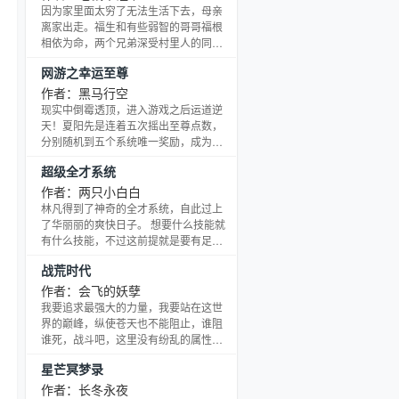
为维护正义，行善抗恶……，远山派、
因为家里面太穷了无法生活下去，母亲
崖山派、荆山派、天竹教、都知监等纷
离家出走。福生和有些弱智的哥哥福根
纷出手，江湖乍时刀光剑影，血雨腥
相依为命，两个兄弟深受村里人的同
风；豪府怪事频频，书院疑踪忽现，古
情。左邻右舍纷纷出手相助。 一个机
网游之幸运至尊
寺谍影飘忽，断崖剑光闪闪，山寨危机
会，让他们兄弟的人生有了转变。是哥
重重。悬空古寺，大师秘传奇妙
哥帮助了他？？还是他照顾了哥哥？ 凭
作者：黑马行空
借哥哥的强猛的功能，凭借自己的工作
现实中倒霉透顶，进入游戏之后运道逆
能力。福生青云直上，从小小的屯长一
天！夏阳先是连着五次摇出至尊点数，
路高升。凭借着一手精湛的赌术，他的
分别随机到五个系统唯一奖励，成为独
财源滚滚而来。他能否在官路上一路逍
一无二的全种族玩家，更是因此得到“幸
超级全才系统
遥……… 人生的转变，命运的转变，能
运至尊”称号，拥有了独特的第六项属性
否改变他的心性，青梅竹马
——幸运值。神秘的幸运属性变成可以
作者：两只小白白
加点的属性，满值幸运指日可待！ 从此
林凡得到了神奇的全才系统，自此过上
极品装备爆爆爆，绝世宠物多多多，打
了华丽丽的爽快日子。 想要什么技能就
boss、杀敌人爽爽爽！游戏中夏阳叱咤
有什么技能，不过这前提就是要有足够
风云，纵横无敌！现实中，夏阳从此不
的成就点。 让别人感激你获得成就点，
战荒时代
再平凡，受到绝世美女青睐，成为美女
还有就是别的方面。 这让林凡有些头疼
们心中的白马王子
了，这该如何是好， 纯洁，无污染，大
作者：会飞的妖孽
家放心阅读吧。
我要追求最强大的力量，我要站在这世
界的巅峰，纵使苍天也不能阻止，谁阻
谁死，战斗吧，这里没有纷乱的属性，
只有无尽的战斗！英雄的战斗！
星芒冥梦录
作者：长冬永夜