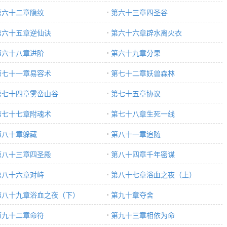
第六十二章隐纹
第六十三章四圣谷
第六十五章逆仙诀
第六十六章辟水离火衣
第六十八章进阶
第六十九章分果
第七十一章易容术
第七十二章妖兽森林
第七十四章雾峦山谷
第七十五章协议
第七十七章附魂术
第七十八章生死一线
第八十章躲藏
第八十一章追随
第八十三章四圣殿
第八十四章千年密谋
第八十六章对峙
第八十七章浴血之夜（上）
第八十九章浴血之夜（下）
第九十章夺舍
第九十二章命符
第九十三章相依为命