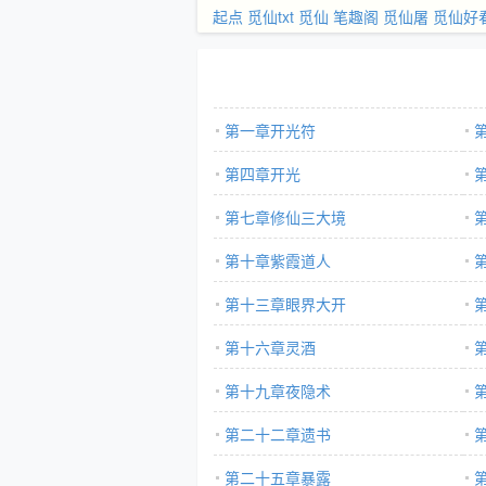
起点
觅仙txt
觅仙 笔趣阁
觅仙屠
觅仙好
第一章开光符
第四章开光
第七章修仙三大境
第十章紫霞道人
第十三章眼界大开
第十六章灵酒
第十九章夜隐术
第二十二章遗书
第二十五章暴露