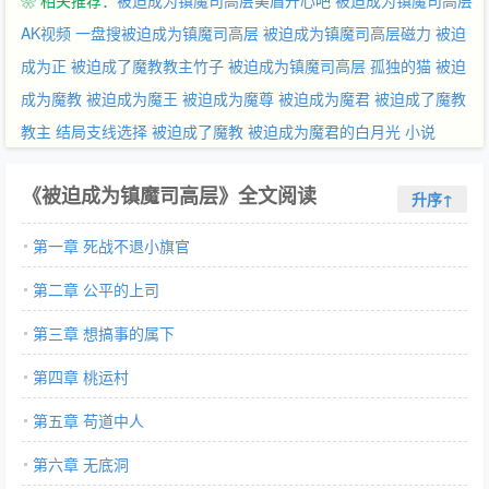
❀ 相关推荐：
被迫成为镇魔司高层美眉开心吧
被迫成为镇魔司高层
AK视频
一盘搜被迫成为镇魔司高层
被迫成为镇魔司高层磁力
被迫
成为正
被迫成了魔教教主竹子
被迫成为镇魔司高层 孤独的猫
被迫
成为魔教
被迫成为魔王
被迫成为魔尊
被迫成为魔君
被迫成了魔教
教主 结局支线选择
被迫成了魔教
被迫成为魔君的白月光 小说
《被迫成为镇魔司高层》全文阅读
升序↑
第一章 死战不退小旗官
第二章 公平的上司
第三章 想搞事的属下
第四章 桃运村
第五章 苟道中人
第六章 无底洞