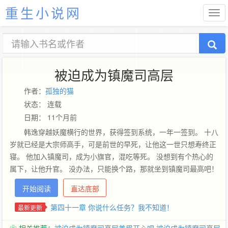
重生小说网
被迫成为镇魔司高层
作者：
孤独的猫
状态： 连载
日期： 11个月前
韩逸穿越妖魔横行的世界，获得签到系统，一年一签到。 十八
岁就已经是大宗师高手，可是前世的早死，让他这一世只想寿终正
寝。 他加入镇魔司，成为小旗官，混吃等死。 没想到有个热心的
属下，让他升官。 没办法，只能换个路，那就坐到镇魔司最高吧！
没想到，动不动就来个九死一生，韩逸怒了。 “既然你们这些妖魔
开始阅读
直达底部
不让我好过，那就全灭了吧！”
第四十一章 你说什么任务？我不知道！
最新更新