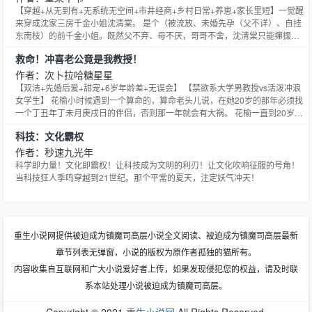
【穿越+从无到有+无系统无空间+市井经商+乡村日常+养崽+家长里短】一觉醒
来穿成沈家三房千金小姐沈清棠。 是个（被流放、未婚先孕（父不详）、自挂
东南枝）的前千金小姐。既然父不弃、母不厌，哥哥不舍，沈清棠只能撺掇父
母分家，挺起孕肚一拖五。 带着家人住深山、泡温泉、吃山珍还捡了个胖娃
救命！冲喜老公竟是我教授！
娃。不是，娃娃是生的，男人是捡的。 男人颜值高身材好，就是脑子不好。还
得吃好喝好穿好，否则就哄不好。 好在男人虽然脑子不
作者：次卜拉哈糖星星
【双洁+先婚后爱+甜宠+6岁年龄差+无误会】 【禁欲系大学男教授vs活泼冲浪
女学生】 花榆小时候遇到一个算命的，算命老头儿说，在她20岁的那年必须找
一个丁丑年丁未月庚戌日的伴侣，否则那一年就会有大祸。 花榆一直到20岁的
前一天都对此嗤之以鼻，直到那天晚上，她做了一个遇见未来的梦…… 梦中时
科技：文化霸权
间是一年后，她车祸惨死！ 花榆醒来后，火速在舅舅的介绍下相亲领证！本以
为是个冲喜改命的形式老公。 但……怎么回
作者：秒速九光年
科学即力量！文化即霸权！让科技成为文明的利刃！让文化吹响征服的号角！
当科技狂人季鸣穿越到21世纪。那个平常的夏天，注定妖气冲天！
重生小说网提供被迫成为镇魔司高层小说全文阅读、被迫成为镇魔司高层最新
章节列表无弹窗，小说的版权为原作者孤独的猫所有。
内容收集自互联网和广大小说爱好者上传，如果发现侵犯您的权益，请及时联
系本站处理小说被迫成为镇魔司高层。