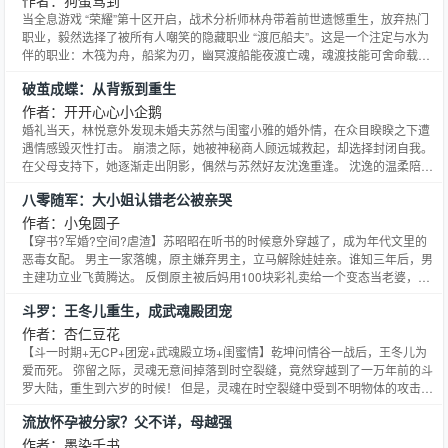
作者：狗蛋驾到
当全息游戏 “荣耀”第十区开启，战术分析师林舟带着前世遗憾重生，放弃热门
职业，毅然选择了被所有人嘲笑的隐藏职业 “渡厄船夫”。这是一个注定与水为
伴的职业：木筏为舟，船桨为刃，幽冥渡船能夜渡亡魂，魂渡技能可舍命载人
穿越险地。 但脱离水域，他的属性便会骤降50%，在遍地战斗职业的荣耀世界
破茧成蝶：从背叛到重生
里，如同异类。 前世，他因忽视水域资源致战队解散；今生，他手握全版本隐
藏任务坐标与版本预告，以船夫之身搅动风云——垄
作者：开开心心小企鹅
婚礼当天，林悦意外发现未婚夫苏然与闺蜜小雅的婚外情，在众目睽睽之下遭
遇情感毁灭性打击。 崩溃之际，她被神秘商人顾远城救起，却选择封闭自我。
在父母支持下，她逐渐走出阴影，偶然与苏然好友沈逸重逢。 沈逸的温柔陪伴
让她重拾设计梦想，并在职场中证明自己的价值。当林悦以创意总监身份主导
八零随军：大小姐认错老公被亲哭
国际珠宝品牌éclat项目时，竟与已成为企业家的苏然再度相遇。 苏然目睹她的
蜕变后心生悔意，展开疯狂追求，但林悦已看清他自私
作者：小兔圆子
【穿书?军婚?空间?虐渣】苏昭昭在听书的时候意外穿越了，成为年代文里的
恶毒女配。 男主一家落魄，原主嫌弃男主，立马解除娃娃亲。谁知三年后，男
主建功立业飞黄腾达。 反倒原主被后妈用100块彩礼卖给一个变态当老婆，最
后被折磨致死。 为了避免悲惨结局，在结婚前夕，苏昭昭立马收拾行囊远赴西
斗罗：王冬儿重生，成武魂殿团宠
北军区找男主。 “你未婚夫叫什么？” “叫谢……怀……”该死，从来记不住主角
名，这让苏昭昭很崩溃，努力想着当初听书的名
作者：杏仁豆花
【斗一时期+无CP+团宠+武魂殿立场+闺蜜情】乾坤问情谷一战后，王冬儿为
爱而死。 弥留之际，灵魂无意间掉落到时空裂缝，竟然穿越到了一万年前的斗
罗大陆，重生到六岁的时候！ 但是，灵魂在时空裂缝中受到不明物体的攻击，
记忆缺失，只记得父母不在身边，家中只有两个伯伯。 不过这一切都没关系！
流放怀孕被分家？父不详，母越强
因为……千仞雪会牵着她的手，坚定地站在她的身后！ 宁荣荣会大声对所有人
宣布：冬儿是我最好的姐妹！小舞会双手叉腰，将所有
作者：墨染千书