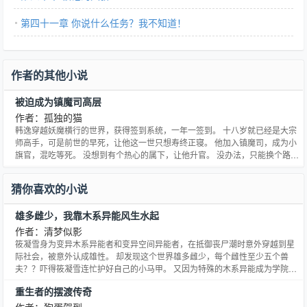
第四十一章 你说什么任务？我不知道！
作者的其他小说
被迫成为镇魔司高层
作者：孤独的猫
韩逸穿越妖魔横行的世界，获得签到系统，一年一签到。 十八岁就已经是大宗
师高手，可是前世的早死，让他这一世只想寿终正寝。 他加入镇魔司，成为小
旗官，混吃等死。 没想到有个热心的属下，让他升官。 没办法，只能换个路，
那就坐到镇魔司最高吧！ 没想到，动不动就来个九死一生，韩逸怒了。 “既然
你们这些妖魔不让我好过，那就全灭了吧！”
猜你喜欢的小说
雄多雌少，我靠木系异能风生水起
作者：清梦似影
筱凝雪身为变异木系异能者和变异空间异能者，在抵御丧尸潮时意外穿越到星
际社会，被意外认成雄性。 却发现这个世界雄多雌少，每个雌性至少五个兽
夫？？吓得筱凝雪连忙护好自己的小马甲。 又因为特殊的木系异能成为学院的
团宠！正在筱凝雪春风得意时，她雌性的身份被发现了！ 全网热搜！早就虎视
重生者的摆渡传奇
眈眈的几人登时傻眼了，纷纷采取措施。威猛的老虎舰长：你是我的！ 温柔的
狐狸指挥：小雪当时骗我，好伤心啊！青春的狼舍友和熊猫舍