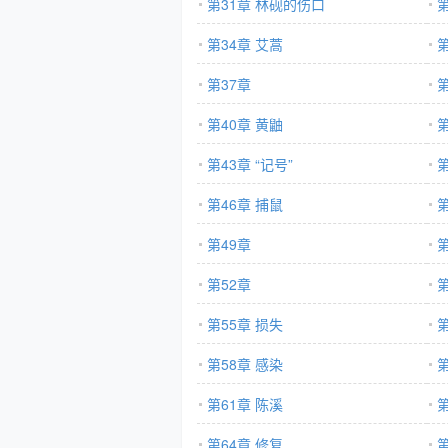
第31章 林砚的伤口
第34章 艾蒿
第
第37章
第
第40章 黄鼬
第
第43章 “记号”
第46章 捕鼠
第49章
第52章
第
第55章 损失
第
第58章 感染
第61章 陈溪
第
第64章 修复
第