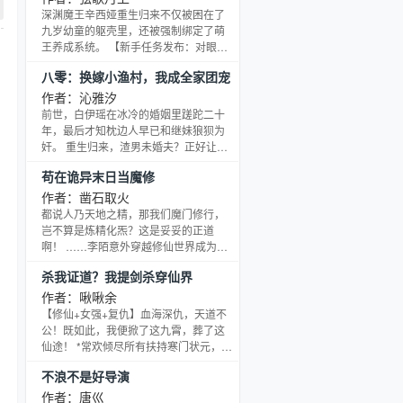
唰…”京一拿刀就是杀，什么鬼都统统滚
深渊魔王辛西娅重生归来不仅被困在了
远一点。知道结局的她，为了改写悲剧
九岁幼童的躯壳里，还被强制绑定了萌
而努力但好像身旁一直跟着身着双拼羽
王养成系统。 【新手任务发布：对眼前
衣的少年，与她形影不离。 富冈义勇
的监护人展露可爱笑容，并说出 “阿撒托
八零：换嫁小渔村，我成全家团宠
“我没有被讨厌！”谷口京一：“是是
斯，我很可爱”】辛西娅：这是对深渊魔
王的羞辱！【失败惩罚：随机负面状态
作者：沁雅汐
（强制打喷嚏一小时、头发变彩虹色一
前世，白伊瑶在冰冷的婚姻里蹉跎二十
天）】辛西娅用尽全力，从牙缝里挤出
年，最后才知枕边人早已和继妹狼狈为
那几个字：我……很……可……爱！
奸。 重生归来，渣男未婚夫？正好让给
【恭宿主，萌王等级提升1级，奖励：萌
处心积虑的白薇薇，她欣然同意互换婚
苟在诡异末日当魔修
系撒娇套装，穿上此套装，卖萌成功机
约，。 渣爹后妈觊觎的家产？一滴血，
率+10％】变身
空间开启，万贯家财尽收囊中。……疍
作者：凿石取火
家村码头上，傅庭礼刚卸下渔网，便被
都说人乃天地之精，那我们魔门修行，
告知他那避之不及的城里 “未婚妻”到了
岂不算是炼精化炁？这是妥妥的正道
村口。他拧眉，困惑重重，那极度嫌贫
啊！ ……李陌意外穿越修仙世界成为了
爱富的姑娘怎会主动来？ 白伊瑶正站在
一名魔修，身上却被种下了血影根本
杀我证道？我提剑杀穿仙界
村口老榕树下发呆。 “你好，请问是白薇
咒，眼看就要沦为万魂幡上客，血海阵
薇同志吗？”
中人，从此为虎作伥。 机缘巧合之下，
作者：啾啾余
他居然来到了一处诡谲怪异的末日世
【修仙+女强+复仇】血海深仇，天道不
界，这里妖魔盈如海，城市如孤舟，无
公！既如此，我便掀了这九霄，葬了这
数的妖魔鬼怪在此方世界翻涌，照见宿
仙途！ *常欢倾尽所有扶持寒门状元，满
命的剥皮市，永不干涸的泣血泉，寄生
心欢喜等到成婚，却换来满门屠戮、一
不浪不是好导演
骨髓的傩面戏，红白相冲的嫁衣劫……
箭穿心！ 死后才知，她的夫君竟是下凡
遍地都是魔修们可望而不可即的
历劫的天道之子，而她全家的命，不过
作者：唐巛