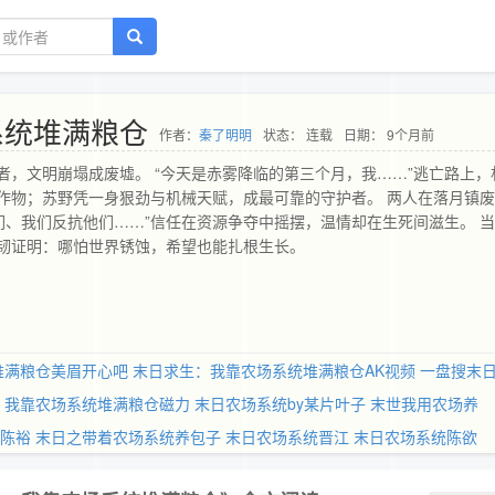
系统堆满粮仓
作者：
秦了明明
状态： 连载
日期： 9个月前
，文明崩塌成废墟。 “今天是赤雾降临的第三个月，我……”逃亡路上，
作物；苏野凭一身狠劲与机械天赋，成最可靠的守护者。 两人在落月镇
们、我们反抗他们……”信任在资源争夺中摇摆，温情却在生死间滋生。 
韧证明：哪怕世界锈蚀，希望也能扎根生长。
堆满粮仓美眉开心吧
末日求生：我靠农场系统堆满粮仓AK视频
一盘搜末
：我靠农场系统堆满粮仓磁力
末日农场系统by某片叶子
末世我用农场养
 陈裕
末日之带着农场系统养包子
末日农场系统晋江
末日农场系统陈欲