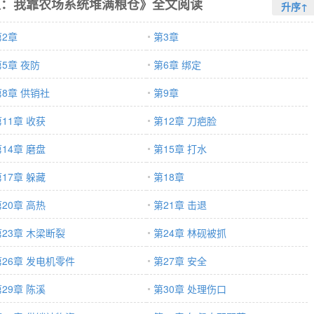
生：我靠农场系统堆满粮仓》全文阅读
升序↑
第2章
第3章
第5章 夜防
第6章 绑定
第8章 供销社
第9章
11章 收获
第12章 刀疤脸
14章 磨盘
第15章 打水
17章 躲藏
第18章
20章 高热
第21章 击退
第23章 木梁断裂
第24章 林砚被抓
第26章 发电机零件
第27章 安全
29章 陈溪
第30章 处理伤口