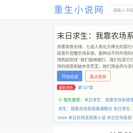
重生小说网
末日求生：我靠农场
赤雾席卷全球，七成人类化为惧光的腐行者
砚意外觉醒农场系统，能种出不同作用的
场筑起防线 “我们接纳她们、我们包容它
场的绿意刺破末世荒芜，她们用血肉与坚
开始阅读
直达底部
第127章
最新更新
❀ 相关推荐：
末日求生：我靠农场系统
求生：我靠农场系统堆满粮仓
末日求生
boss
末日农场系统类小说
末日农场系统