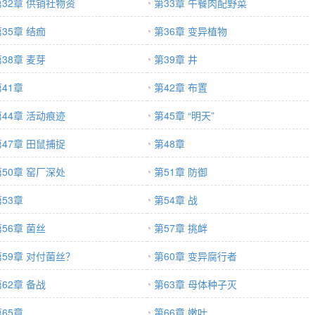
第32章 供销社物资
第33章 午餐肉配野菜
35章 结痂
第36章 变异植物
38章 麦芽
第39章 井
41章
第42章 布置
第44章 活动痕迹
第45章 “明天”
第47章 田鼠捕捉
第48章
第50章 窑厂深处
第51章 防御
53章
第54章 战
56章 菌丝
第57章 挑衅
第59章 对付菌丝？
第60章 变异腐行者
62章 备战
第63章 母体种子灭
65章
第66章 嫩叶