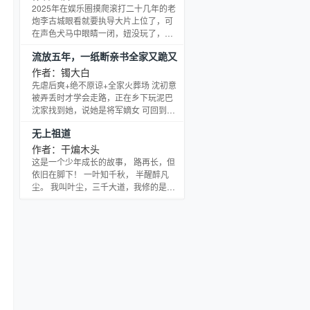
是天道之子和仙门贵女的一场情劫游
2025年在娱乐圈摸爬滚打二十几年的老
戏！ 她爬过万鬼噬魂的云梯，闯上九霄
炮李古城眼看就要执导大片上位了，可
仙门求一个公道，却只换来一句—— “区
在声色犬马中眼睛一闭，妞没玩了，命
区一个凡人，几十年弹指极过，横竖都
却没了。 重生07年的老登发现：好消
流放五年，一纸断亲书全家又跪又
是要死的，何必如此介怀？”更可笑的
息：有系统！坏消息：系统不想让咱
是，他们竟要她
哭
活！ ！好消息：咱桃花运贼好！坏消
作者：镯大白
息：啊？我成共享男友了？！李古城：
先虐后爽+绝不原谅+全家火葬场 沈初意
我再说一次，抓海王上岸，逼老登纯
被弄丢时才学会走路，正在乡下玩泥巴
情，这是不道德的行为，自私，非常自
沈家找到她，说她是将军嫡女 可回到沈
私！ 批判，必须要狠狠的批判！现在的
府 嫡女变庶女 为了沈家的荣耀，她被流
无上祖道
某些年轻演员啊，要打开格局，要成
放为‘嫡女’顶罪 五年后 流放归来的沈初
长，要进步！ 前期恐怖片
意面对虚伪的一家，一把火烧了将军
作者：干煸木头
府。 扔下一纸断亲书，全家哭着求原谅
这是一个少年成长的故事， 路再长，但
依旧在脚下！ 一叶知千秋， 半醒醉凡
尘。 我叫叶尘，三千大道，我修的是顺
心顺意。 本故事纯属虚构如有雷同纯属
巧合。