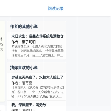
阅读记录
作者的其他小说
末日求生：我靠农场系统堆满粮仓
林
作者：秦了明明
废农
赤雾席卷全球，七成人类化为惧光的腐
当农
行者，文明崩塌成废墟。 “今天是赤雾降
临的第三个月，我……”逃亡路上，林砚
意外觉醒农场系统，能种出不同作用的
作物；苏野凭一身狠劲与机械天赋，成
猜你喜欢的小说
最可靠的守护者。 两人在落月镇废农场
筑起防线 “我们接纳她们、我们包容它
穿越鬼灭杀疯了，水柱大人脸红了
们、我们反抗他们……”信任在资源争夺
中摇摆，温情却在生死间滋生。 当农场
作者：陌苒夏
日
的绿意刺破末世荒芜，她们用血肉与坚
［鬼灭同人+CP义勇+双向奔赴+剧情+甜
韧证明：哪怕世界锈蚀，希望也能扎根
宠］谷口京一一个三无穿越者 “无衣，无
生长。
钱，无行李”意外来到了漫画 “鬼灭之刃”
的世界天崩开局遇无惨，差点鬼化的她
我，深渊魔王，萌无敌！
在身上留下了一道 “鬼纹”本以为自己很
倒霉，但好像这玩意还挺好用？ “唰唰
作者：弦歌月上