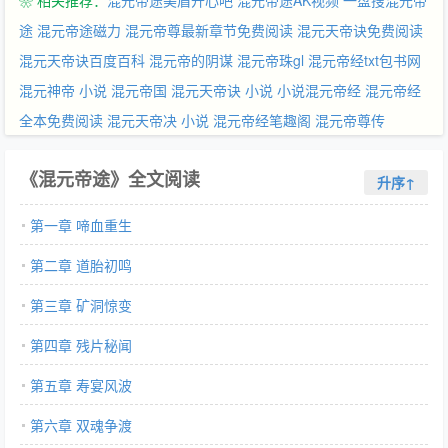
❀ 相关推荐：
混元帝途美眉开心吧
混元帝途AK视频
一盘搜混元帝
起。 当轮回盘转动，双意识终成混元一体，帝渊执混沌神剑直逼道
则之海，于天道威压下悍然宣告：“三千界规则，今日由我重写！”
途
混元帝途磁力
混元帝尊最新章节免费阅读
混元天帝诀免费阅读
混元天帝诀百度百科
混元帝的阴谋
混元帝珠gl
混元帝经txt包书网
混元神帝 小说
混元帝国
混元天帝诀 小说
小说混元帝经
混元帝经
全本免费阅读
混元天帝决 小说
混元帝经笔趣阁
混元帝尊传
《混元帝途》全文阅读
升序↑
第一章 啼血重生
第二章 道胎初鸣
第三章 矿洞惊变
第四章 残片秘闻
第五章 寿宴风波
第六章 双魂争渡