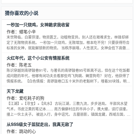
力极速再生。 然双意识共存成劫：前世道则之主的绝对理智，与今生少年的炽
烈情感激烈碰撞，却在玄冰族逃婚嫡女云澈出现后迎来转机——其冰灵血脉恰
猜你喜欢的小说
是融合双意识的关键。 两人联袂踏九重天，以霸道拳碾碎焚阳
一秒加一只烧鸡，女神跪求我收留
作者：蜡笔小辛
末世降临，白雾弥漫，物资匮乏，动植物变异。别人还在艰难求生，林锋却绑
定了无限物资系统。 一秒加一只烧鸡，无限增加，根本吃不完！只要获得符合
标准的女神，就能解锁新的物资。 当秩序崩塌，人性泯灭。女神会低下高傲的
头颅，跪着求林锋收留。
火红年代，这个小公安有情报系统
作者：陈老五
陈识穿越到南锣鼓巷91号，与著名的南锣鼓巷95号距离不远，但在这个吃饭都
成问题的年代，他哪有闲功夫去看那些鸡飞狗跳、蝇营狗苟？ 好在，他获得了
情报系统。 【白色情报：南锣鼓巷口五十米外的老魁树下，埋着30块钱，明日
12点后将被人发现。】 【白色情报：云秀山后山坡，长有山里红的林子下有地
天下龙藏
道，是满清亲王的藏宝处。】 【红色情报：红砖厂北路37号，是特务集聚的据
点，明晚8点集合准备执行秘密任务！】 【红
作者：爱吃耗子的狗
【江湖】+【寻宝】+【风水】 古玩江湖，三教九流，步步迷局。 半部风水望
气术，书皮泛黄的笔记本…… 南方偏僻村庄的市井小子，携大嫂，误打误撞，
撞上一伙土夫子。 被迫入行，身中诅咒。 古墓丽影，镇国龙藏，西域古国，是
真？是幻？ 江白为求解咒，不得不解开一个又一个迷局。 他只想为自己，为大
从SSS级女子监狱走出，我真无敌了
嫂，寻一条生路！ 光怪陆离，惊奇迭起，故事很长，我慢慢讲，你慢慢听……
作者：跳动的心