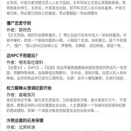
五年前，叶辰为爱顶替沈灵儿入女子监狱，五年牢狱之灾却让其脱胎换骨，拜
师绝美女神王，五年后，叶辰真龙出狱，却不料沈灵儿当众出轨羞辱，叶辰王
者归来，势必要讨回自己的委屈，势必要翻起一场血雨腥风
僵尸恋爱守则
作者：鹊桥西
【正文完结，周四开始更新番外。】 傅七在执行任务中误入一处封闭墓洞，半
昏半睡时，抓到一个偷他衣服的小贼。 小贼是个女孩，自称墓主，是个不死僵
尸。 僵尸：“我以前叫过琉璃公主、梦黎殇、冰舞影、凌妃熙夜，我是个有故
事的僵尸……不过现在，你可以叫我宝贝！” 傅七觉得，这可能是一只古老的
这NPC不削能玩？
中二非主流僵尸。 . 秦臻是个僵尸，独自在墓穴住了不知道多少年，被傅老七
带出去的时候非常兴奋，也很担心。 “你把僵尸带到
作者：哪有鱼吃塑料
【无厘头】+【NPC】+【无敌】陆远带着数据面板穿越到游戏世界成为一名弃
婴，觉醒特殊体质，自身数值无限攀升。 多年后，游戏开服。玩家以异人身份
降临，此时的陆远早已成为江湖传说。 玩家：血手人屠陆魔君，兄弟们组团刷
他。陆远：平A穿插普攻，蓄意轰拳，无慈悲的一击，给我砸。 玩家：这是新
权力巅峰从借调纪委开始
手村该有的数值？这……不削能玩？游戏土著：强烈要求天道削陆远。 陆远：
我不知道啊，他们一上来就喊打喊杀，莫名其妙就粘在
作者：晨曦落月
身在官场志守廉，敢为苍生质昊天。为民着想民方敬，致仕美誉价万千。 不受
重用，默默无闻的小科员遭遇女友出轨，人生遭遇第一个灰暗时刻却接到纪委
的借调通知，而第一个调查对象居然就是女友的出轨对象......
冷艳总裁的近身保镖
作者：北冥听涛