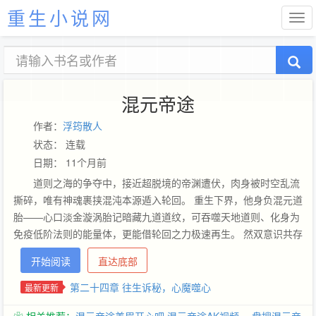
重生小说网
混元帝途
作者：
浮筠散人
状态： 连载
日期： 11个月前
道则之海的争夺中，接近超脱境的帝渊遭伏，肉身被时空乱流
撕碎，唯有神魂裹挟混沌本源遁入轮回。 重生下界，他身负混元道
胎——心口淡金漩涡胎记暗藏九道道纹，可吞噬天地道则、化身为
免疫低阶法则的能量体，更能借轮回之力极速再生。 然双意识共存
成劫：前世道则之主的绝对理智，与今生少年的炽烈情感激烈碰
开始阅读
直达底部
撞，却在玄冰族逃婚嫡女云澈出现后迎来转机——其冰灵血脉恰是
融合双意识的关键。 两人联袂踏九重天，以霸道拳碾碎焚阳族阴
第二十四章 往生诉秘，心魔噬心
最新更新
谋，凭时空斩撕裂雷霄族壁垒，在六大隐世家族的围猎中逆势崛