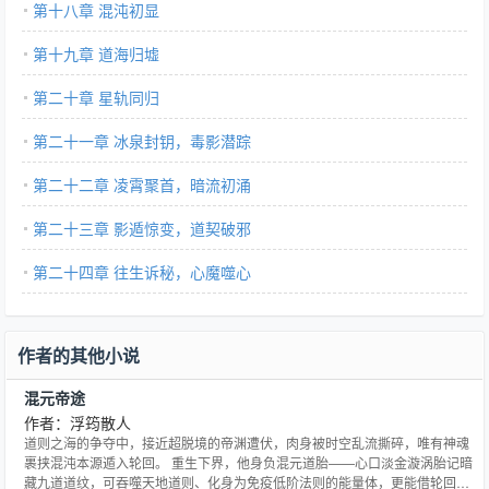
第十八章 混沌初显
第十九章 道海归墟
第二十章 星轨同归
第二十一章 冰泉封钥，毒影潜踪
第二十二章 凌霄聚首，暗流初涌
第二十三章 影遁惊变，道契破邪
第二十四章 往生诉秘，心魔噬心
作者的其他小说
混元帝途
作者：浮筠散人
道则之海的争夺中，接近超脱境的帝渊遭伏，肉身被时空乱流撕碎，唯有神魂
裹挟混沌本源遁入轮回。 重生下界，他身负混元道胎——心口淡金漩涡胎记暗
藏九道道纹，可吞噬天地道则、化身为免疫低阶法则的能量体，更能借轮回之