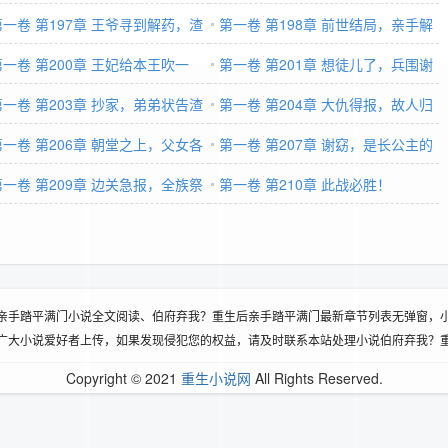
！
第一卷 第197章 王爷寻到解药，渣
命运
第一卷 第198章 前世结局，亲手解
梦醒递信
第一卷 第200章 王妃给本王吹一
决渣男！
第一卷 第201章 想徒儿了，兵围谢
，就不疼了
第一卷 第203章 抄家，弟弟状告渣
家！
第一卷 第204章 大仇得报，故人归
！
第一卷 第206章 朝堂之上，父女各
来
第一卷 第207章 谢窈，是长公主的
心思
第一卷 第209章 边关急报，全族祭
女儿
第一卷 第210章 此战必胜！
！
亲手踏平满门小说全文阅读、伯府弃我？重生后亲手踏平满门最新章节列表无弹窗，
广大小说爱好者上传，如果发现侵犯您的权益，请及时联系本站处理小说伯府弃我？
Copyright © 2021
重生小说网
All Rights Reserved.