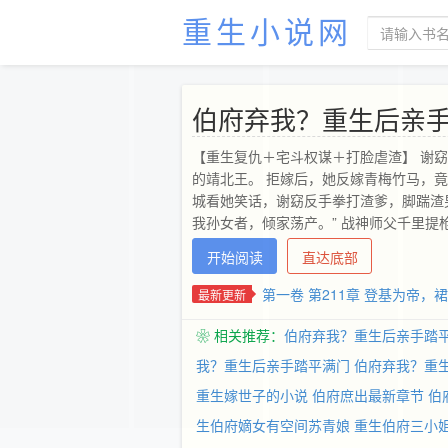
重生小说网
伯府弃我？重生后亲
【重生复仇＋宅斗权谋＋打脸虐渣】 谢
的靖北王。 拒嫁后，她反嫁青梅竹马，竟
城看她笑话，谢窈反手拳打渣爹，脚踹渣男
我孙女者，倾家荡产。” 战神师父千里提
埋了。” 连未来丞相也甘做她棋子：“谢
开始阅读
直达底部
谁敢抢！” 谢窈挑眉：“谁是谁的人？” 
帝？郡主请登基！” 京城那些深宅娇花
第一卷 第211章 登基为帝
最新更新
❀ 相关推荐：
伯府弃我？重生后亲手踏
我？重生后亲手踏平满门
伯府弃我？重
重生嫁世子的小说
伯府庶出最新章节
伯
生伯府嫡女有空间苏青娘
重生伯府三小