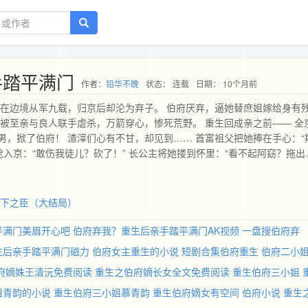
手踏平满门
作者：
铅华不晚
状态： 连载
日期： 10个月前
窈在边境从军九载，归京后却沦为弃子。 伯府厌弃，逼她替庶姐嫁给身有
被至亲与良人联手虐杀，万箭穿心，惨死荒野。 重生回成亲之前—— 全
，掀了伯府！ 渣滓们心有不甘，却见到…… 首富祖父把她捧在手心：“
枪入京：“敢伤我徒儿？砍了！” 长公主将她搂到怀里：“看不起阿窈？拖出
窈，二婚能轮到我吗？” 某残疾王爷怒站起身：“三婚也轮不到你，本王的人
* 后来敌军压境，谢窈横刀立马，颠了山河乾坤。 万民请命：“谁说巾帼不能
哪里知道，她本就是九天翱翔的龙凤，合该坐上那把龙椅。
，裙下之臣（大结局）
平满门美眉开心吧
伯府弃我？重生后亲手踏平满门AK视频
一盘搜伯府弃
生后亲手踏平满门磁力
伯府女主重生的小说
短剧合集伯府重生
伯府二小
府嫡姝王清沅免费阅读
重生之伯府嫡长女全文免费阅读
重生伯府三小姐
姐青韵的小说
重生伯府三小姐慕青韵
重生伯府嫡女有空间
伯府小说
重生