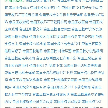
❀ 相关推荐：
帝国王权美眉开心吧
帝国王权AK视频
一盘搜帝国王
后， “女王收集者，精灵帝国的帝侯，荣耀兽人的可汗，血腥高地
的征服者，大陆与海洋的共主，生灵的庇护者，在世真神”雷文身
权
帝国王权磁力
帝国王权女主有几个
帝国王权TXT电子书下载
帝
披九阶铠甲【鲜血君临】手握【无尽兵锋】端坐在王座之上，义正
国王权TXT百度云资源
帝国王权全文手机免费无弹窗
帝国王权好看
言辞地说道：“许多人说我是依靠疯狂、无耻、卑鄙、狡诈才阴谋
吗
帝国王权游戏
帝国王权TXT下载奇书网
帝国王权百度
帝国王权
撺掇了王位。但这是纯粹的污蔑！我能获得今天的成就，来自于我
无删减版
帝国王权雷文和
帝国王权百度网盘
帝国王权txt完本资源
骨子里的智慧、高贵、优雅和仁慈！”……历史的浩荡，从来不是
简单的对与错便可以评判。 绵柔温吞里的刀光剑影，波谲云诡中的
帝国王权无弹窗
帝国王权txt百度网盘
帝国王权男主老婆顺序
帝国
尔虞我诈，机关算尽下的粉墨登场！ 杀意写在脸上，宽恕放在心
王权女主
帝国王权小说地图
帝国王权下载全本TXT
帝国王权南茜
里，最后却把命运交给天意。《帝国编年史·卷一》
最后去哪了
帝国王权地图
帝国王权 地噬洋葱
帝国王权小说笔趣阁
帝国王权起点中文网
帝国王权南茜死亡在哪一集
帝国王权起点
帝
国王权百度百科
帝国王权TXT免费下载
帝国王权小说免费笔趣阁
帝国王权手机无弹窗
帝国王权精校版TXT下载
帝国王权小说在线阅
读
帝国王权无防盗笔趣阁
帝国王权笔趣阁无弹窗
帝国王权笔趣阁
免费
帝国王权全本免费阅读
帝国王权全文TXT下载笔趣阁
帝国王
权无删除章节内容
帝国王权免费无弹窗阅读
帝国王权最新章节更新
内容
帝国王权原著小说全文阅读
帝国王权免费阅读
帝国王权TXT