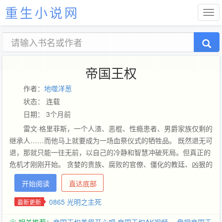
重生小说网
帝国王权
作者：
地噬洋葱
状态： 连载
日期： 3个月前
雷文·格里菲斯，一个人渣、恶棍、性瘾患者、男爵家族仅剩的
继承人……而他马上就要成为一场血祭仪式的牺牲品。 既然退无可
退，那就只能一往无前，以自己的冷静和智慧冲破死局。但真正的
危机才刚刚开始。 贪婪的贵族、腐败的官僚、僵化的教廷、凶狠的
异族、残酷的邪教，命运对雷文露出了它狰狞的獠牙。 雷文不得不
开始阅读
直达底部
依靠来自蓝星的知识和智慧、以及这具身体积累的本能和经验，积
累财富、扩展领地、提升实力，粉碎接连不断到来的危机。 从男
0865 光明之主死
最新更新
爵，到子爵、伯爵、侯爵、公爵，以至于——国王！……许多年