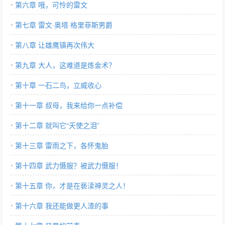
第六章 哦，可怜的雷文
第七章 雷文·奥塔·格里菲斯男爵
第八章 让雄鹰镇再次伟大
第九章 大人，这难道是炼金术？
第十章 一石二鸟，立威收心
第十一章 叔母，我来给你一点补偿
第十二章 就叫它“天使之泪”
第十三章 雷雨之下，各怀鬼胎
第十四章 武力慑服？被武力慑服！
第十五章 你，才是在亵渎神灵之人！
第十六章 我还能做更人渣的事