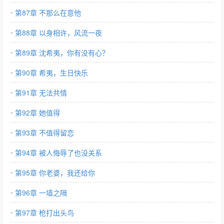
第87章 不那么在意他
第88章 以身相许，风流一夜
第89章 沈希夷，你有没有心？
第90章 希夷，生日快乐
第91章 无法共情
第92章 她值得
第93章 不值得留恋
第94章 被人侮辱了也没关系
第95章 你老婆，我还给你
第96章 一墙之隔
第97章 枪打出头鸟