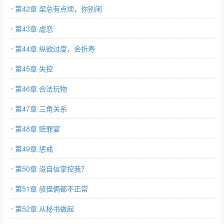
第42章 梁总有点烦，你别闹
第43章 虐恋
第44章 纵欲过度，会折寿
第45章 失控
第46章 合法玩物
第47章 三角关系
第48章 赔罪宴
第49章 惩戒
第50章 没自信掌控我？
第51章 叔侄俩都不正常
第52章 从秘书做起