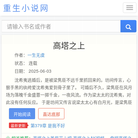
重生小说网
高塔之上
作者：
一生无虞
状态： 连载
日期： 2025-06-03
沈希夷逃婚后，是被梁隽臣不远千里抓回来的。坊间传言，心
狠手黑的纨绔爱沈希夷爱到骨子里了。 可婚后不久，梁隽臣在风月
场为落魄千金盛薏一掷千金，一夜风流。作为梁太太的沈希夷，对
此没有任何反应。 于是坊间又传言说梁太太心有白月光，是梁隽臣
爱而不得。后来，男人将她堵在逃离的路上。 猩红的眼里盛满疯癫
开始阅读
直达底部
和卑微：“希夷，我输给你了，别走。”
第379章 是我不好
最新更新