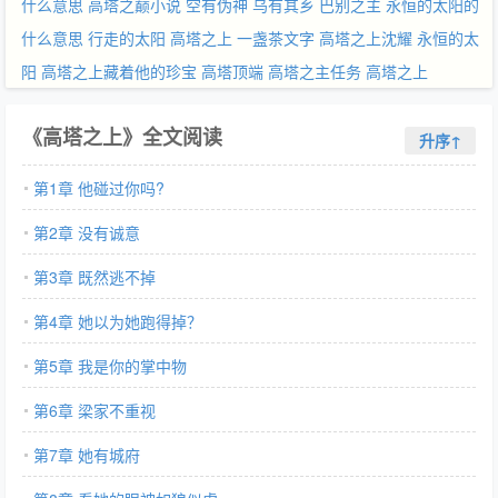
什么意思
高塔之巅小说
空有伪神
乌有其乡
巴别之主
永恒的太阳的
什么意思
行走的太阳
高塔之上 一盏茶文字
高塔之上沈耀
永恒的太
阳
高塔之上藏着他的珍宝
高塔顶端
高塔之主任务
高塔之上
《高塔之上》全文阅读
升序↑
第1章 他碰过你吗?
第2章 没有诚意
第3章 既然逃不掉
第4章 她以为她跑得掉？
第5章 我是你的掌中物
第6章 梁家不重视
第7章 她有城府