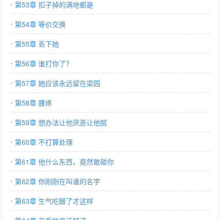
第53章 扣子掉的满地都是
第54章 等价交换
第55章 丢下她
第56章 谁打你了？
第57章 她应该永远留在梁园
第58章 腰疼
第59章 想办法让他厌恶让他腻
第60章 不打算处理
第61章 他什么东西，竟然敢碰你
第62章 你刚刚在叫谁的名字
第63章 生气吃醋了才这样