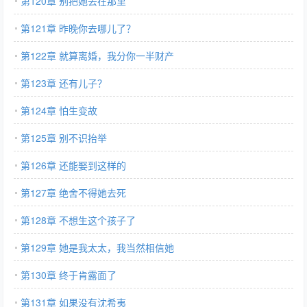
第120章 别把她丢在那里
第121章 昨晚你去哪儿了？
第122章 就算离婚，我分你一半财产
第123章 还有儿子？
第124章 怕生变故
第125章 别不识抬举
第126章 还能娶到这样的
第127章 绝舍不得她去死
第128章 不想生这个孩子了
第129章 她是我太太，我当然相信她
第130章 终于肯露面了
第131章 如果没有沈希夷