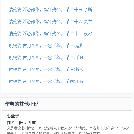
清殇篇:浮心邵华，殇年残忆。 节二十五:了断
清殇篇:浮心邵华，殇年残忆。 节二十六:灵主
清殇篇:浮心邵华，殇年残忆。 节二十七:夜尽
明镜篇:古月今照，一念千秋。 节一:遗世
明镜篇:古月今照，一念千秋。 节二:千珏
明镜篇:古月今照，一念千秋。 节三:折翼
明镜篇:古月今照，一念千秋。 节四:圣殿
作者的其他小说
七圣子
作者：阡面郎君
这是我读书时所创，可以说融入了我太多个人情感，本名并非现在这个。 讲述
是关于一个少年成长的故事，如果大家喜欢，希望多多支持！