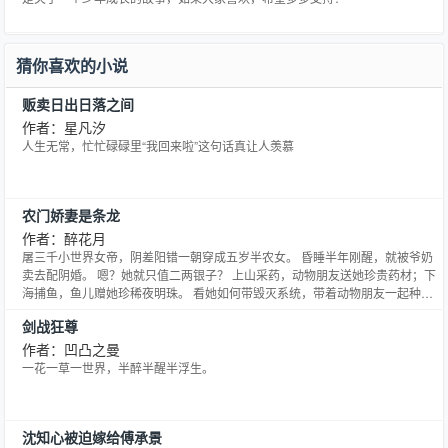
猜你喜欢的小说
贩卖日出日落之间
作者：星凡汐
人生无常，忙忙碌碌里“我回来啦”这句话真让人羡慕
农门娇妻是条龙
作者：醉花月
屠三千小世界女帝，阴差阳错一朝穿成五岁半农女。 昏睡半年刚醒，就被爷奶
卖去配阴婚。 嗯？她就只值二两银子？ 上山采药，动物朋友送她珍贵药材；下
海捕鱼，鱼儿赠她珍稀夜明珠。 看她如何带毁灭系统，带着动物朋友一起种田
经商。 隔壁首富家少年更是闻声追来罩她，“这是我义妹，谁欺负就是与我为
剑战狂尊
敌！” 多年后，情敌肆虐，他抱着“义妹”大腿哭喊，“不，这是我童养媳！”
作者：凹凸之曼
一花一草一世界，半醉半醒半浮生。
沈知心被迫嫁给傅承景