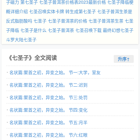
子磁力
第七圣子
七圣子普洱茶价格表2023最新价格
七圣子降临梗
概详细介绍
七圣召唤实体卡牌
转生成第七圣子
七圣子普洱生茶是
反式脂肪酸吗
七圣子
七圣子普洱茶的价格
七圣子普洱茶生茶
七圣
子降临
七圣子是什么
七圣子普洱茶
七圣召唤下载
最终幻想七圣子
斗罗大陆七圣子
《七圣子》全文阅读
升序↑
名状篇:聚首之初，异变之始。 节一:大学，室友
名状篇:聚首之初，异变之始。 节二:迟到
名状篇:聚首之初，异变之始。 节三:处罚
名状篇:聚首之初，异变之始。 节四:变化
名状篇:聚首之初，异变之始。 节五:月半
名状篇:聚首之初，异变之始。 节六:红眼