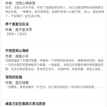
作者：沈知心傅承景
前世，沈知心作天作地，作死了宠她如命的男人。 自己也被渣男和亲妹妹联合
残忍杀害。 一朝重生，她华丽转身，抱紧矜贵男人大腿不放。 老公，我知道错
了，不如我们一起生孩子吧。
养个崽崽当反派
作者：我不是浮萍
【快穿＋三观正】
开局签到山海经
作者：咸鱼小仔
苏御穿越成了天魔宗智囊，并拥有一个特殊的卧底身份。 眼看收网在即，接线
一方的光明宗却遭神秘势力偷袭，一夜被毁。 本就无法觉醒命魂的修炼废柴苏
御，失去光明宗配合后，性命危在旦夕。 关键时刻，系统觉醒，绑定山海绘
卷，以山海经凶兽为命魂！ 还能对妖兽尸体进行签到，领取海量奖励。 【妖兽
背阳的玫瑰
隐虚蜥尸体签到，获得功法天隐术！】 【妖兽赤炎虎尸体签到，获得灵器赤炎
虎鞭！】 【妖兽嗜阴魔龙尸体签到，获得……】 斩妖
作者：蓝红绿黄
一觉醒来，我发现脑中一片空白。自己竟然身处在一间没有人的病房里。。。
咸鱼王妃在套路文里当团宠