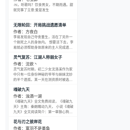
的，我都好舍不得，呜呜呜呜我太惨
-hi，听歌吗？饮食男女，不期而遇。甜
了。”侍女：？好巧不巧，今天乌晶晶在
就完事了立意:爱是发生
路上捡了个遭雷劈糊的男人。乌晶晶一
抹眼泪：“就他吧，抬回家就是我夫君
无限轮回：开局挑战遗愿清单
了！”男人面目全非，侍女：“可是他
丑……”乌晶晶一扒拉嘴角，
作者：方夜白
李易发现自己夺舍重生，活在了另外一
个刚死之人的身体内。 想要活下去，李
易就必须帮助身体原来的主人完成遗愿
清单。 每完成一个心愿，就可以多活一
灵气复苏：江湖人称弱女子
个月。 可以存活的时间，最多只有半
年，时间一到必然会因为各种意外去
作者：沈欲丶
世。 李易每死一次，就能够带走原主人
灵气复苏时期，初二少女沈洛溪作为家
的一个技能，比如琴棋书画、钢琴、黑
中只有一位身份神秘的爷爷与妹妹沈妙
客，格斗等等。 随着死亡的次数越来越
的半个遗孤，某一天在测资质时被选
多，无数岁月流逝，李易慢慢的发现，
上，成为修行路上的一员。
魂破九天
他已经变成了无所不知，无所不会，预
知未来，操控世界的幕
作者：浊酒一湖
《魂破九天》全文免费阅读，《魂破九
天》主角：秦朗魄动九天， 小说《魂破
九天》全文阅读简介：第一章狼心狗肺
主角叫秦朗， 纵横帝国，清风镇。 “头
花与刃之彼岸花
好痛！”????秦朗感觉大脑一阵刺痛，无
数的信息涌进脑海！
作者：寞羽不是墨鱼