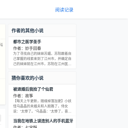
阅读记录
作者的其他小说
都市之医学圣手
科
作者：妙手回春
为了寻找自己的妹妹苏媚，苏阳跟着自
己掌握的线索来到了江州市，并确定自
己的妹妹就在江州市，苏阳在江州医科
大学就读大一。一个看似平平无奇的
人，在寻找妹妹途中，...
猜你喜欢的小说
被退婚后我捡了个仙君
作者：故筝
【每天上午更新，随缘掉落加更】小妖
怪乌晶晶的未婚夫和人跑路了，侍女
说：“太惨了。”乌晶晶：“太惨了，喜酒
备的是玉髓酒，呜呜呜数百灵石一坛，
当我在地铁上误连别人的手机蓝牙
喜床是姑苏山上劈下来的神仙木，喜枕
后
是玄冰石，喜服是用咕咕鸟的羽毛织
作者：七宝酥