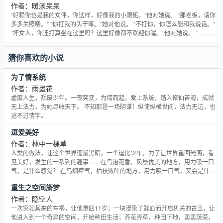
作者：暖漾呆呆
“好赖你也是我的女伴，你这样，好像我的小跟班。”他对她说。 “那老板，请你
多多关照喽。” “你打我的头干嘛。”她对他说。 “不打你，你怎么能和我说话。”
“坏女人，你还打算坐在这里吗？这里好像都不欢迎你喔。”他对她说。 “……”
小伙伴们戳文戳文。 前面轻松愉悦，后面小虐。 自娱自乐的文文，多多支持。
猜你喜欢的小说
为了情系统
作者：雨墨花
虚度人生，颓废少年。一夜突变，为情而起，爱上系统，踏入修仙苦海，成就
无上法力，为她尽收天下。 不知那是一场阴谋！纵使纵横世间，法力无边，也
逃不过情字。
逗爱美好
作者：林中一棵草
人类的做法，让这个世界逐渐黑暗。一个逗比少年，为了让世界重回光明，看
见美好，发生的一系列的趣事……在鸟语花香，风景优美的地方，用力吸一口
气，是什么感觉？ 在乌烟瘴气，枯枝败叶的地方，用力吸一口气，又会是什么
感觉？不一样的文章，不一样的节奏，会让你忘记烦恼！ 忘记忧愁！找回曾经
重生之空间旖梦
的笑声……
作者：隐空人
一次突如其来的车祸，让他重回11岁；一块浸染了鲜血而开启机关的古玉，让
他进入到一个奇异的空间，开始种田生活；养花弄草，种田下地，卖卖蔬菜，