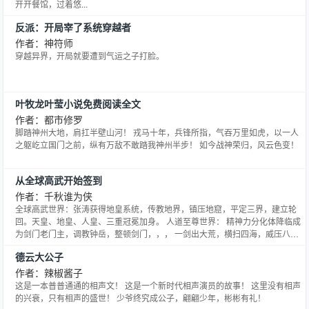
开开餐馆，过着悠...
反派：开局宰了系统穿越者
作者：神符师
穿越异界，开局就要遭到气运之子打脸。
叶牧龙叶莹小说免费阅读全文
作者：都市修罗
脚踏神州大地，肩扛半壁山河！ 戎马十年，兵锋所指，气吞万里如虎，以一人
之躯屹立国门之前，纵有万敌不敢踏我神州半步！ 如今战神荣归，风云色变！
从全球高武开始签到
作者：千秋谁为侠
全球高武世界：张涛获得地皇系统，传教地界，镇压地窟，平定三界，建立轮
回。天皇、地皇、人皇、三重冠冕加身。 人道至尊世界： 精神力分化体降临成
为剑门老门主，调教钟岳，整顿剑门，，， 一剑出大荒，横扫四海，威压八
荒。 全职法师世界：..... 万族之劫世界：........
德云大公子
作者：辣椒酱子
这是一本普普通通的相声文！ 这是一个新时代相声演员的故事！ 这里没有相声
的兴衰，只有相声的盛世！ 少爷终究成公子，翩翩少年，彬彬有礼！