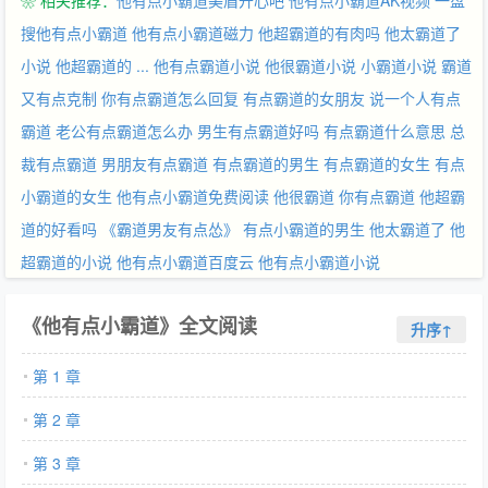
❀ 相关推荐：
他有点小霸道美眉开心吧
他有点小霸道AK视频
一盘
搜他有点小霸道
他有点小霸道磁力
他超霸道的有肉吗
他太霸道了
小说
他超霸道的 ...
他有点霸道小说
他很霸道小说
小霸道小说
霸道
又有点克制
你有点霸道怎么回复
有点霸道的女朋友
说一个人有点
霸道
老公有点霸道怎么办
男生有点霸道好吗
有点霸道什么意思
总
裁有点霸道
男朋友有点霸道
有点霸道的男生
有点霸道的女生
有点
小霸道的女生
他有点小霸道免费阅读
他很霸道
你有点霸道
他超霸
道的好看吗
《霸道男友有点怂》
有点小霸道的男生
他太霸道了
他
超霸道的小说
他有点小霸道百度云
他有点小霸道小说
《他有点小霸道》全文阅读
升序↑
第 1 章
第 2 章
第 3 章