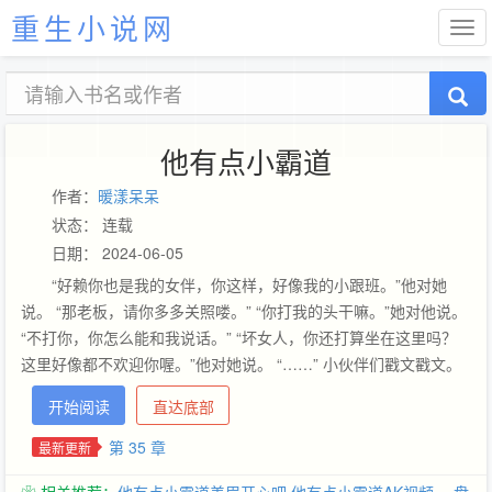
重生小说网
他有点小霸道
作者：
暖漾呆呆
状态： 连载
日期： 2024-06-05
“好赖你也是我的女伴，你这样，好像我的小跟班。”他对她
说。 “那老板，请你多多关照喽。” “你打我的头干嘛。”她对他说。
“不打你，你怎么能和我说话。” “坏女人，你还打算坐在这里吗？
这里好像都不欢迎你喔。”他对她说。 “……” 小伙伴们戳文戳文。
前面轻松愉悦，后面小虐。 自娱自乐的文文，多多支持。
开始阅读
直达底部
第 35 章
最新更新