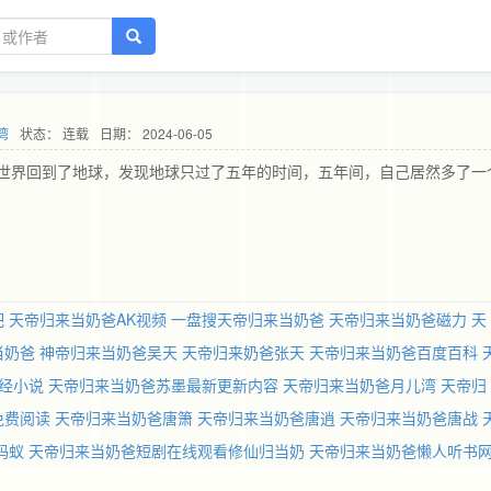
湾
状态： 连载
日期： 2024-06-05
世界回到了地球，发现地球只过了五年的时间，五年间，自己居然多了一
吧
天帝归来当奶爸AK视频
一盘搜天帝归来当奶爸
天帝归来当奶爸磁力
天
当奶爸
神帝归来当奶爸吴天
天帝归来奶爸张天
天帝归来当奶爸百度百科
经小说
天帝归来当奶爸苏墨最新更新内容
天帝归来当奶爸月儿湾
天帝归
免费阅读
天帝归来当奶爸唐箫
天帝归来当奶爸唐逍
天帝归来当奶爸唐战
蚂蚁
天帝归来当奶爸短剧在线观看修仙归当奶
天帝归来当奶爸懒人听书