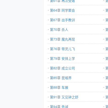
第61章 再次受邀
第64章 同学聚会
第67章 出手教训
第70章 杀人
第
第73章 魔丸再现
第76章 带灵儿飞
第79章 安排上学
第82章 成立公司
第85章 昆墟界
第88章 车展
第91章 又见钟之舒
第94章 告诫
第