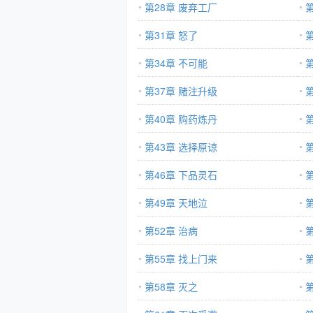
第28章 废弃工厂
第31章 怒了
第34章 不可能
第37章 赌注升级
第
第40章 购药炼丹
第43章 选择原谅
第46章 下品灵石
第49章 天地泣
第
第52章 治病
第55章 找上门来
第58章 灭之