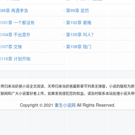
第98章 再遇李浩
第99章 惩罚
第101章 一个都没有
第102章 豪赌
第104章 不出意外
第105章 叫人？
107章 交锋
第108章 隐门
第110章 计划开始
天帝归来当奶爸小说全文阅读、天帝归来当奶爸最新章节列表无弹窗，小说的版权为原
互联网和广大小说爱好者上传，如果发现侵犯您的权益，请及时联系本站处理小说天帝
Copyright © 2021
重生小说网
All Rights Reserved.