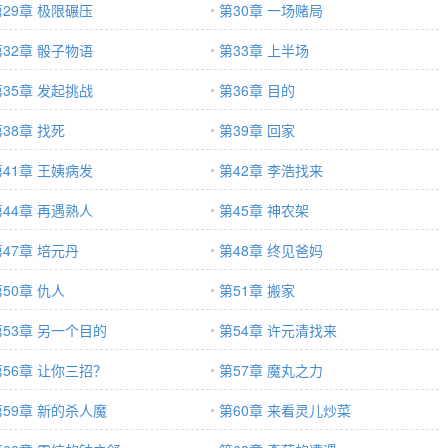
第29章 极限碾压
第30章 一场赌局
第32章 骰子物语
第33章 上半场
第35章 发起挑战
第36章 目的
38章 找死
第39章 回家
第41章 王姨病发
第42章 李浩找来
第44章 再遇熟人
第45章 神农架
第47章 培元丹
第48章 终见爸妈
50章 仇人
第51章 搬家
第53章 另一个目的
第54章 许元清找来
第56章 让你三招？
第57章 魔丸之力
第59章 新的杀人魔
第60章 来看灵儿炒菜