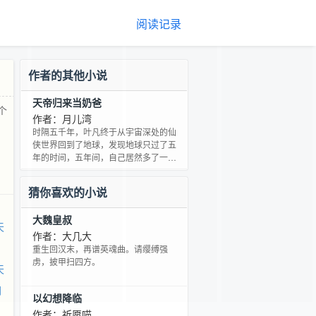
阅读记录
作者的其他小说
天帝归来当奶爸
个
作者：月儿湾
时隔五千年，叶凡终于从宇宙深处的仙
侠世界回到了地球，发现地球只过了五
年的时间，五年间，自己居然多了一个
女儿？空有一身本领啊。
猜你喜欢的小说
大魏皇叔
天
作者：大几大
重生回汉末，再谱英魂曲。请缨缚强
虏，披甲扫四方。
天
网
以幻想降临
作者：祈愿喵