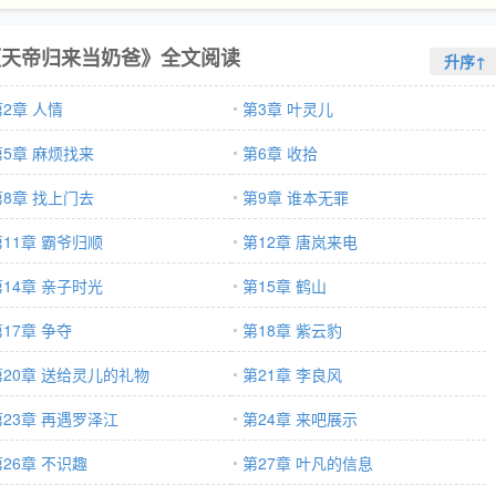
《天帝归来当奶爸》全文阅读
升序↑
第2章 人情
第3章 叶灵儿
第5章 麻烦找来
第6章 收拾
第8章 找上门去
第9章 谁本无罪
第11章 霸爷归顺
第12章 唐岚来电
第14章 亲子时光
第15章 鹤山
17章 争夺
第18章 紫云豹
第20章 送给灵儿的礼物
第21章 李良风
第23章 再遇罗泽江
第24章 来吧展示
第26章 不识趣
第27章 叶凡的信息