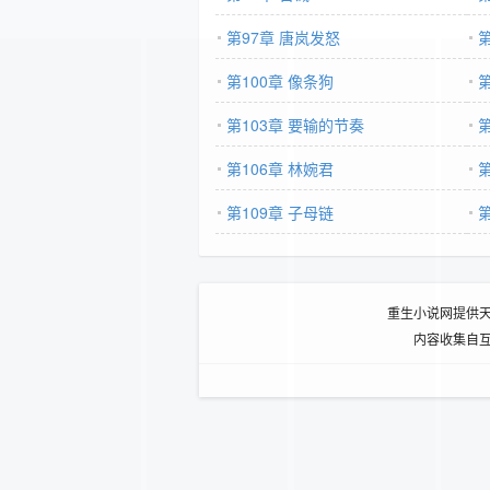
第97章 唐岚发怒
第100章 像条狗
第103章 要输的节奏
第106章 林婉君
第
第109章 子母链
重生小说网提供
内容收集自