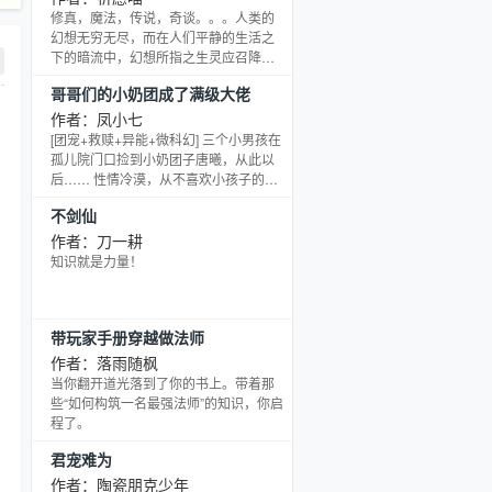
修真，魔法，传说，奇谈。。。人类的
幻想无穷无尽，而在人们平静的生活之
下的暗流中，幻想所指之生灵应召降
临。
哥哥们的小奶团成了满级大佬
作者：凤小七
[团宠+救赎+异能+微科幻] 三个小男孩在
孤儿院门口捡到小奶团子唐曦，从此以
后…… 性情冷漠，从不喜欢小孩子的大
哥叶沐深：“妞妞，哥哥得的奖学金，给
不剑仙
你买的小裙子，让哥哥亲一下。“ 看见虫
子都吓得尖叫的二哥苏哲：“妞妞，看，
作者：刀一耕
这些萤火虫像不像你梦里的星光？二哥
知识就是力量！
给你抓的，让哥哥抱抱好不好？“ 小痞子
三哥林骁：“欺负我妹妹的，都给我站出
来，我一个都不会放过！“ 分开多年后，
带玩家手册穿越做法师
三个哥哥再次见到唐曦，还想像以前
作者：落雨随枫
当你翻开道光落到了你的书上。带着那
些“如何构筑一名最强法师”的知识，你启
程了。
君宠难为
作者：陶瓷朋克少年