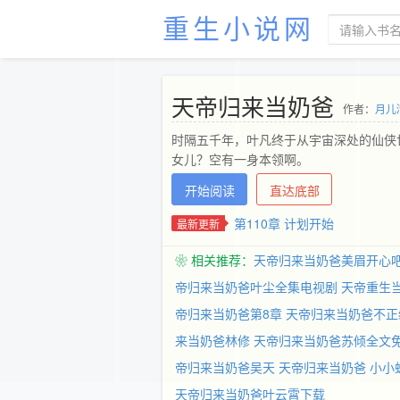
重生小说网
天帝归来当奶爸
作者：
月儿
时隔五千年，叶凡终于从宇宙深处的仙侠
女儿？空有一身本领啊。
开始阅读
直达底部
第110章 计划开始
最新更新
❀ 相关推荐：
天帝归来当奶爸美眉开心
帝归来当奶爸叶尘全集电视剧
天帝重生
帝归来当奶爸第8章
天帝归来当奶爸不正
来当奶爸林修
天帝归来当奶爸苏倾全文
帝归来当奶爸吴天
天帝归来当奶爸 小小
天帝归来当奶爸叶云霄下载