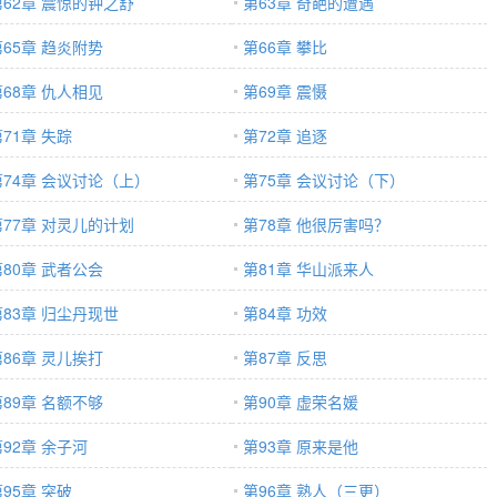
第62章 震惊的钟之舒
第63章 奇葩的遭遇
第65章 趋炎附势
第66章 攀比
第68章 仇人相见
第69章 震慑
71章 失踪
第72章 追逐
第74章 会议讨论（上）
第75章 会议讨论（下）
第77章 对灵儿的计划
第78章 他很厉害吗？
第80章 武者公会
第81章 华山派来人
第83章 归尘丹现世
第84章 功效
第86章 灵儿挨打
第87章 反思
第89章 名额不够
第90章 虚荣名媛
第92章 余子河
第93章 原来是他
95章 突破
第96章 熟人（三更）