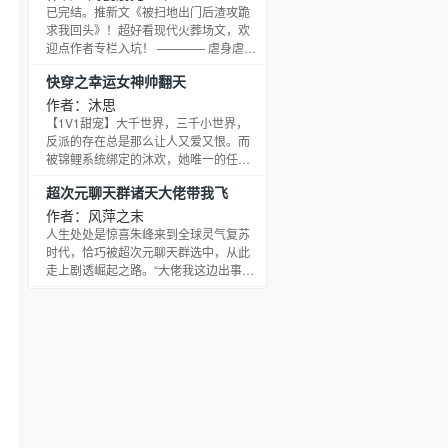
已完结。推新文《被扫地出门后渣攻跪
求我回头》！超好看现代火葬场文，欢
迎点作者专栏入坑！ ———— 虐身虐心
超刺激！暴躁变态皇帝攻/倔强倨傲手腕
快穿之幸运女神帅翻天
高超权臣受！前面超虐，后面超甜！双
洁，1v1 三年前一场宫变，杜玉章舍弃
作者：沐思
了家族，只为了保住挚爱的性命。谁料
【1V1甜宠】大千世界，三千小世界，
爱人登基为帝，对他却再没有半分怜
反派的存在总是那么让人又爱又恨。而
惜。 从此，白日里，他是位高权重，万
被锦鲤系统绑定的沐欢，她唯一的任务
人之上的左相杜大人；黑夜中，他就成
就是将好运带给反派，心存希望。人体
超次元聊天群诸天大佬带我飞
了辗转寝殿，一人之下的娈宠杜玉章。
实验被囚禁的自闭天才：“人类，都该
多少磋磨凌辱，
死！”系统疯狂暗示：小姐姐这都是需要
作者：风萍之末
你疼爱的可怜小白菜啊！沐欢兢兢业
人生处处是惊喜朱峰来到全球灵气复苏
业，男主有天道宠，女主有男主宠，而
时代，恰巧被超次元聊天群选中，从此
这些可怜小白菜就由她这个幸运女神来
走上剧透崛起之路。“大佬我这边出事
守候好了。只是……守着守着，她突然
了，快过来帮忙啊！”钢铁侠：“物理考试
发现有哪里不对，这些小白菜怎么都盯
对吧，妥妥滴老...
上她了？？？