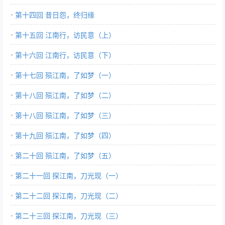
第十四回 昔日怨，终归缘
第十五回 江南行，访民意（上）
第十六回 江南行，访民意（下）
第十七回 殒江南，了如梦（一）
第十八回 殒江南，了如梦（二）
第十八回 殒江南，了如梦（三）
第十九回 殒江南，了如梦（四）
第二十回 殒江南，了如梦（五）
第二十一回 探江南，刀光现（一）
第二十二回 探江南，刀光现（二）
第二十三回 探江南，刀光现（三）