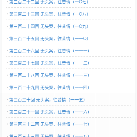
第三百二十二回 无头案，往昔情（一O七）
第三百二十三回 无头案，往昔情（一O八）
第三百二十四回 无头案，往昔情（一O九）
第三百二十五回 无头案，往昔情（一一O）
第三百二十六回 无头案，往昔情（一一一）
第三百二十七回 无头案，往昔情（一一二）
第三百二十八回 无头案，往昔情（一一三）
第三百二十九回 无头案，往昔情（一一四）
第三百三十回 无头案，往昔情（一一五）
第三百三十一回 无头案，往昔情（一一六）
第三百三十二回 无头案，往昔情（一一七）
第三百三十三回 无头案，往昔情（一一八）