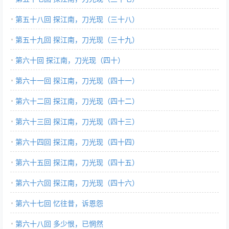
第五十八回 探江南，刀光现（三十八）
第五十九回 探江南，刀光现（三十九）
第六十回 探江南，刀光现（四十）
第六十一回 探江南，刀光现（四十一）
第六十二回 探江南，刀光现（四十二）
第六十三回 探江南，刀光现（四十三）
第六十四回 探江南，刀光现（四十四）
第六十五回 探江南，刀光现（四十五）
第六十六回 探江南，刀光现（四十六）
第六十七回 忆往昔，诉恩怨
第六十八回 多少恨，已惘然