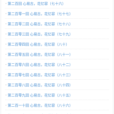
第二百回 心易古，花忆容（七十六）
第二百零一回 心易古，花忆容（七十七）
第二百零二回 心易古，花忆容（七十八）
第二百零三回 心易古，花忆容（七十九）
第二百零四回 心易古，花忆容（八十）
第二百零五回 心易古，花忆容（八十一）
第二百零六回 心易古，花忆容（八十二）
第二百零七回 心易古，花忆容（八十三）
第二百零八回 心易古，花忆容（八十四）
第二百零九回 心易古，花忆容（八十五）
第二百一十回 心易古，花忆容（八十六）