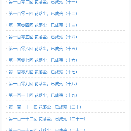
第一百零二回 花落尘，已成殇（十一）
第一百零三回 花落尘，已成殇（十二）
第一百零四回 花落尘，已成殇（十三）
第一百零五回 花落尘，已成殇（十四）
第一百零六回 花落尘，已成殇（十五）
第一百零七回 花落尘，已成殇（十六）
第一百零八回 花落尘，已成殇（十七）
第一百零九回 花落尘，已成殇（十八）
第一百一十回 花落尘，已成殇（十九）
第一百一十一回 花落尘，已成殇（二十）
第一百一十二回 花落尘，已成殇（二十一）
第一百一十三回 花落尘，已成殇（二十二）