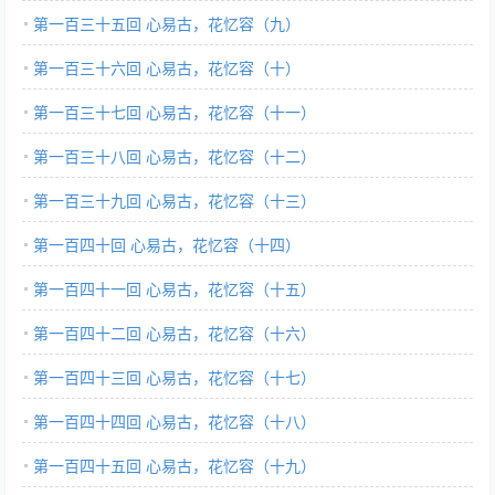
第一百三十五回 心易古，花忆容（九）
第一百三十六回 心易古，花忆容（十）
第一百三十七回 心易古，花忆容（十一）
第一百三十八回 心易古，花忆容（十二）
第一百三十九回 心易古，花忆容（十三）
第一百四十回 心易古，花忆容（十四）
第一百四十一回 心易古，花忆容（十五）
第一百四十二回 心易古，花忆容（十六）
第一百四十三回 心易古，花忆容（十七）
第一百四十四回 心易古，花忆容（十八）
第一百四十五回 心易古，花忆容（十九）