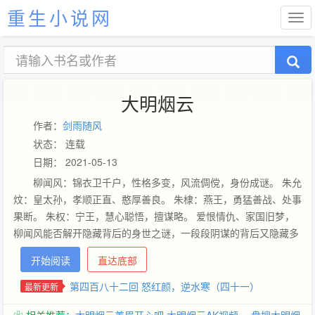
重生小说网
大明烟云
作者：
剑雨随风
状态： 连载
日期： 2021-05-13
柳闻风：锦衣卫千户，性格多变，风流倜傥，身份成谜。 朱允
炆：皇太孙，孝顺正直、憨厚善良。 朱棣：燕王，勇猛善战、处事
果断。 朱权：宁王，慧心聪悟，擅谋略。 爱恨情仇、家国旧梦，
柳闻风能否解开隐藏背后的身世之谜，一段段阴谋的背后又隐藏多
少令人潸然泪下的往事，谁能一统天下征服世界，是弯刀还是仁
开始阅读
直达底部
慈？夺回曾经的失去的，一切尽在大明烟云。
第四百八十二回 怒红颜，逆水寒（四十一）
最新更新