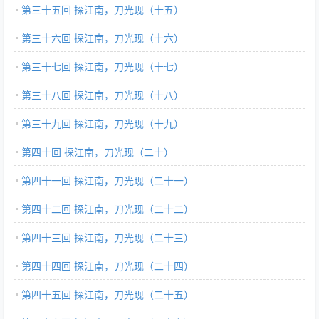
第三十五回 探江南，刀光现（十五）
第三十六回 探江南，刀光现（十六）
第三十七回 探江南，刀光现（十七）
第三十八回 探江南，刀光现（十八）
第三十九回 探江南，刀光现（十九）
第四十回 探江南，刀光现（二十）
第四十一回 探江南，刀光现（二十一）
第四十二回 探江南，刀光现（二十二）
第四十三回 探江南，刀光现（二十三）
第四十四回 探江南，刀光现（二十四）
第四十五回 探江南，刀光现（二十五）