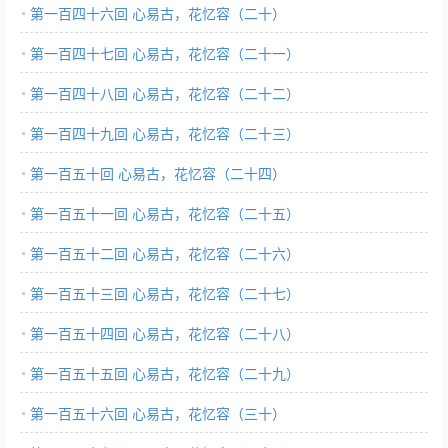
第一百四十六回 心易古，花忆容（二十）
第一百四十七回 心易古，花忆容（二十一）
第一百四十八回 心易古，花忆容（二十二）
第一百四十九回 心易古，花忆容（二十三）
第一百五十回 心易古，花忆容（二十四）
第一百五十一回 心易古，花忆容（二十五）
第一百五十二回 心易古，花忆容（二十六）
第一百五十三回 心易古，花忆容（二十七）
第一百五十四回 心易古，花忆容（二十八）
第一百五十五回 心易古，花忆容（二十九）
第一百五十六回 心易古，花忆容（三十）