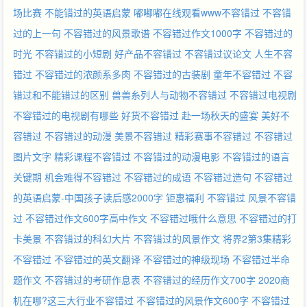
场比赛
不能错过的英语启蒙
嘟嘟嘟在线观看www不容错过
不容错
过的上一句
不容错过的风景歌谱
不容错过作文1000字
不容错过的
时光
不容错过的小短剧
好产品不容错过
不容错过议论文
人生不容
错过
不容错过的浓颜系多肉
不容错过的古装剧
童年不容错过
不容
错过和不能错过的区别
兽兽糸列人与动物不容错过
不容错过电视剧
不容错过的电视剧有哪些
好货不容错过
赴一场秋天的盛宴
美好不
容错过
不容错过的动漫
美景不容错过
精彩赛事不容错过
不容错过
图片文字
精彩课程不容错过
不容错过的动漫电影
不容错过的语言
关键期
机会难得不容错过
不容错过的成语
不容错过造句
不容错过
的英语启蒙-中国孩子读后感2000字
钜惠福利
不容错过
风景不容错
过
不容错过作文600字高中作文
不容错过哦什么意思
不容错过的打
卡美景
不容错过的科幻大片
不容错过的风景作文
将界2第3集精彩
不容错过
不容错过的英文翻译
不容错过的神级现场
不容错过半命
题作文
不容错过的考研作息表
不容错过的经历作文700字
2020商
机在哪?这三大行业不容错过
不容错过的风景作文600字
不容错过