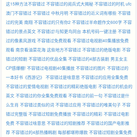
这15种方法不容错过
不容错过的阅兵式大揭秘
不容错过的时机
ufc
澳门不容错过
不容错过 中秋月明
不容错过的近义词有哪些
不容错
过的完美 南翔
不容错过的只有你2
不容错过半命题作文600字
不容
错过的景点英文
不容错过!与知更鸟同台
本机号码一键注册
不容错
过的像素风游戏
不容错过免费观看
不容错过电视剧40集播放免费
观看
南京看油菜花海 这些地方不容错过
不容错过的绝版电影
不容
错过的短剧
不容错过的优品全集
不容错过的4部古装剧
男主女主
CP感爆棚!
不容错过电视剧40集播放
不容错过的图片
不容错过的
一本好书《西游记》
不容错过是啥意思
不容错过的应用全集免费
不容错过的爱情电视剧
不容错过的精彩绝版电影
不容错过的机会的
英文
不容错过的你全集免费观看
不容错过的前一句
不容错过是什
么生肖
不容错过类似的词
不容错过应用
不容错过的唯美句子
不容
错过完整版
不容错过短剧免费播放
不容错过的精彩
不容错过电影
免费
不容错过啥意思
不容错过的短剧推荐
不容错过的国产电影推
荐
不容错过的4部热播韩剧
每部都堪称爆款
不容错过短剧全集免费