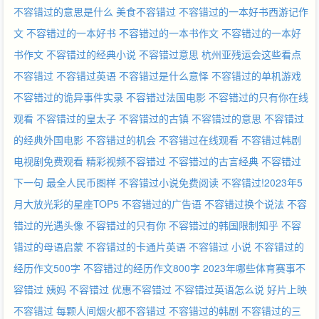
不容错过的意思是什么
美食不容错过
不容错过的一本好书西游记作
文
不容错过的一本好书
不容错过的一本书作文
不容错过的一本好
书作文
不容错过的经典小说
不容错过意思
杭州亚残运会这些看点
不容错过
不容错过英语
不容错过是什么意怿
不容错过的单机游戏
不容错过的诡异事件实录
不容错过法国电影
不容错过的只有你在线
观看
不容错过的皇太子
不容错过的古镇
不容错过的意思
不容错过
的经典外国电影
不容错过的机会
不容错过在线观看
不容错过韩剧
电视剧免费观看
精彩视频不容错过
不容错过的古言经典
不容错过
下一句
最全人民币图样
不容错过小说免费阅读
不容错过!2023年5
月大放光彩的星座TOP5
不容错过的广告语
不容错过换个说法
不容
错过的光遇头像
不容错过的只有你
不容错过的韩国限制知乎
不容
错过的母语启蒙
不容错过的卡通片英语
不容错过 小说
不容错过的
经历作文500字
不容错过的经历作文800字
2023年哪些体育赛事不
容错过
姨妈 不容错过
优惠不容错过
不容错过英语怎么说
好片上映
不容错过
每颗人间烟火都不容错过
不容错过的韩剧
不容错过的三