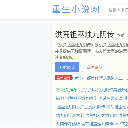
重生小说网
洪荒祖巫烛九阴传
作者：
《洪荒祖巫烛九阴传》是洪荒祖巫烛九阴
并且提供无弹窗阅读，书友所发表的洪荒
读者的观点。
开始阅读
直达底部
新书，都市修行之霸道人生，
最新更新
❀ 相关推荐：
洪荒祖巫烛九阴传美眉开
磁力
洪荒祖巫烛九阴传 小说在线阅读
洪
祖巫烛九阴
洪荒之烛九阴传
洪荒祖巫烛
烛九阴传新章节
洪荒祖巫之烛九阴
洪荒
九阴传在线听
洪荒祖巫烛九阴传小说下