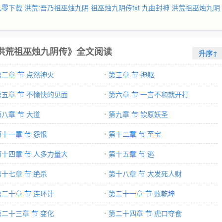
八零下载
洪荒:吾乃祖巫烛九阴
祖巫烛九阴传txt
九曲封神
洪荒祖巫烛九阴
洪荒祖巫烛九阴传》全文阅读
升序↑
第二章 节 点然神火
第三章 节 神躯
第五章 节 不愉快的见面
第六章 节 一言不和就开打
第八章 节 大道
第九章 节 钦原妖圣
第十一章 节 怨恨
第十二章 节 至宝
第十四章 节 人多力量大
第十五章 节 逃
第十七章 节 绝杀
第十八章 节 大发死人财
第二十章 节 连环计
第二十一章 节 败乾坤
第二十三章 节 变化
第二十四章 节 虎口夺食