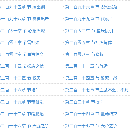
第一百九十五章 节 屠巫剑
第一百九十六章 节 祝融殒落
第一百九十八章 节 雷神出击
第一百九十九章 节 伏羲亡
第二百零一章 节 心急火燎
第二百零二章 节 星辰接引
第二百零四章 节雷神殒
第二百零五章 节神火炼体
第二百零七章 节血海惊变
第二百零八章 节蝼蚁
第二百一十章 节妖族之忧
第二百一十一章 节气运
第二百一十三章 节 伐天
第二百一十四章 节 誓死一战
第二百一十六章 节堵门
第二百一十七章 节血战不退，不死
第二百一十九章 节帝俊殒
不休
第二百二十章 节搏命
第二百一十二章 节鲲鹏逃
第二百一十四章 节 量劫结束
第二百一十六章 节 天庭之争
第二百一十七章 节 天帝之争