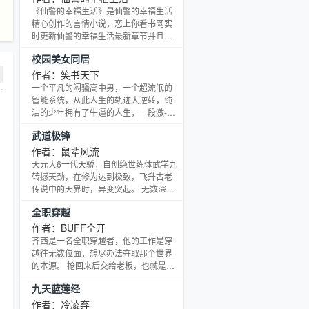
《仙警的幸福生活》是仙警的幸福生活
精心创作的言情小说，恋上你看书网实
时更新仙警的幸福生活最新章节并且提
供无弹窗阅读，书友所发表的仙警的幸
校园美女同居
福生活评论，并不代表恋上你看书网赞
同或者支持仙警的幸福生活读者的观
作者：笑书天下
点。
一个平凡的闷骚高中男，一个超流氓的
智能系统，从此人生的轨迹大逆转，纯
洁的少年拥有了牛逼的人生，一段激-情
搞笑的传奇就此上演。女主较多，不喜
武道极锋
绕道。（扣扣群：261929158，由法兰
西小海龟热心创建，欢迎进来果聊灌
作者：鼠辈风流
水！）
天元大6一代天骄，自创绝世练体武学九
转撼天劲，在修为达到极致，飞升古老
传说中的天界时，异变突起。 无数深渊
恶魔，打破世界壁垒闯入，打断了冷天
全职穿越
的飞升！当再次醒来时，却是出现在一
个陌生的世界！ 深渊恶魔，长着翅膀的
作者：BUFF全开
鸟人，口口相传的无上意志，到底是何
齐西是一名全职穿越者，他的工作是穿
等存在，为何深渊恶魔，要屠杀吞噬，
越往无数位面，想尽办法夺取那个世界
违背无上意志的世界。 万古来，无数神
的本源。 抢回来后交给老板，也就是诸
灵所追寻的到底是武道极致，还是为了
多神明，他们貌似就是用这个东西制造
九天蓝莲经
一界苍生，天人境，难道就真的是逆天
各种电影，小说，动漫世界，然后用各
终点！ 百界争雄，
种奇怪的方法挑选人类进入其中，看着
作者：冷凌弃