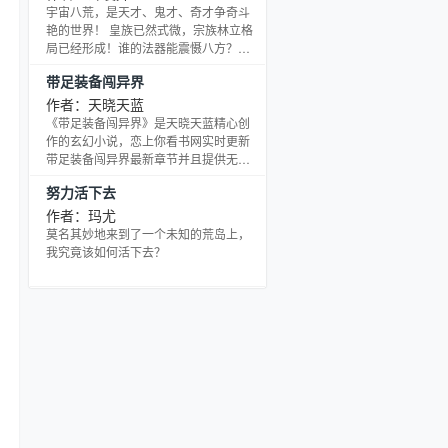
他们挣扎拼命，以供玩乐。 这份工作五
宇宙八荒，是天才、鬼才、奇才争奇斗
保一金，薪水嘛……多劳多得，弄回来
艳的世界！ 皇族已然式微，宗族林立格
越多本源，就能兑换越多积分，积分能
局已经形成！谁的法器能震慑八方？谁
够在诸神空间中兑换你想要的一切，还
的神兽能呼风唤雨？攻城拔寨，靠的是
带足装备闯异界
能购买金手指，金大腿，供你横行异
实力！ 速度！有瞬移快吗？ 攻击！可以
界。也可以兑换进入电影等
必杀吗？ 时间！你能静止吗？ 主金金刚
作者：天晓天蓝
王，主木夜叉王，主主水修罗王，主火
《带足装备闯异界》是天晓天蓝精心创
毁灭明王，主土罗刹王，通通驾驭！ 看
作的玄幻小说，恋上你看书网实时更新
一介武修叶骁，如何携九星蓝莲诀，坐
带足装备闯异界最新章节并且提供无弹
拥百万城池,驰骋八荒！
窗阅读，书友所发表的带足装备闯异界
努力活下去
评论，并不代表恋上你看书网赞同或者
支持带足装备闯异界读者的观点。
作者：玛尤
莫名其妙地来到了一个未知的荒岛上，
我究竟该如何活下去？