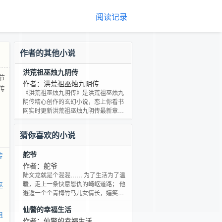
阅读记录
作者的其他小说
洪荒祖巫烛九阴传
节
作者：洪荒祖巫烛九阴传
传
《洪荒祖巫烛九阴传》是洪荒祖巫烛九
阴传精心创作的玄幻小说，恋上你看书
网实时更新洪荒祖巫烛九阴传最新章节
并且提供无弹窗阅读，书友所发表的洪
荒祖巫烛九阴传评论，并不代表恋上你
猜你喜欢的小说
看书网赞同或者支持洪荒祖巫烛九阴传
读者的观点。
舵爷
传
作者：舵爷
陆文龙就是个混混…… 为了生活为了温
暖，走上一条快意恩仇的崎岖道路； 他
巫
邂逅一个个青梅竹马儿女情长，嬉笑缠
绵； 艰难的打拼，欢笑的成长； 一本有
仙警的幸福生活
意思的小清新江湖书……
祖
作者：仙警的幸福生活