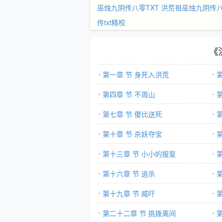
巫烛九阴传八零TXT
洪荒祖巫烛九阴传
传txt精校
《
第一章 节 身死入洪荒
第四章 节 不周山
第七章 节 傻比送死
第十章 节 杀妖夺宝
第十三章 节 小小的报复
第十六章 节 追杀
第十九章 节 威吓
第二十二章 节 挑拨离间